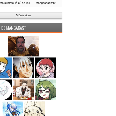
Leiji Matsumoto, là où se lie la boucle du temps
Mangacast n°88
5 Emissions
PE DE MANGACAST