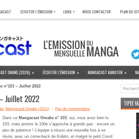
»
»
NGACAST
ECOUTER L’ÉMISSION
LIENS
NOUS CONTACTER
PLAN DU SI
AST OMAKE (2026)
»
ÉCOUTER L’ÉMISSION
»
MANGACAST KAIKOTEN
»
M
n°103 – Juillet 2022
 Juillet 2022
TIPEE 
ke
,
Mangacast Omake (2022)
Pas de commentaire
Dans ce
Mangacast Omake n° 103
, oui, vous avez bien lu
103, mais promis le 100e s’approche à grands pas : encore un
peu de patience ! L’équipe a réussi une nouvelle fois à se
réunir, avec un come-back de Kobito, et malgré le petit Covid