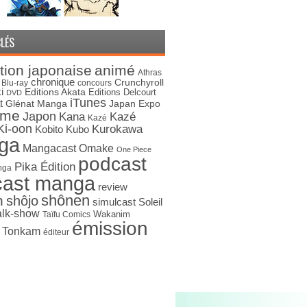
LÉS
tion japonaise
animé
Athras
chronique
Crunchyroll
Blu-ray
concours
i
Editions Akata
Editions Delcourt
DVD
iTunes
t
Japan Expo
Glénat Manga
ime
Japon
Kana
Kazé
Kazé
Ki-oon
Kurokawa
Kobito
Kubo
ga
Mangacast Omake
One Piece
podcast
Pika Édition
nga
cast manga
review
shônen
n
shôjo
simulcast
Soleil
alk-show
Wakanim
Taïfu Comics
émission
s Tonkam
éditeur