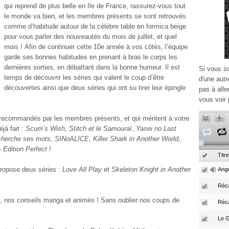
qui reprend de plus belle en Ile de France, rassurez-vous tout
le monde va bien, et les membres présents se sont retrouvés
comme d’habitude autour de la célèbre table en formica beige
pour vous parler des nouveautés du mois de juillet, et quel
mois ! Afin de continuer cette 10e année à vos côtés, l’équipe
garde ses bonnes habitudes en prenant à bras le corps les
dernières sorties, en débattant dans la bonne humeur. Il est
Si vous s
temps de découvrir les séries qui valent le coup d’être
d'une autr
découvertes ainsi que deux séries qui ont su tirer leur épingle
pas à alle
vous voir 
s recommandés par les membres présents, et qui méritent à votre
éjà fait :
Scum’s Wish, Stitch et le Samouraï
,
Yasei no Last
cherche ses mots, SINoALICE, Killer Shark in Another World,
 Edition Perfect
!
Titre
propose deux séries :
Love All Play
et
Skeleton Knight in Another
Ango
Réca
s, nos conseils manga et animés ! Sans oublier nos coups de
Réc