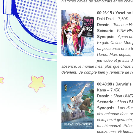
histoires drôles de samouraïs et les ch
00:26:15 / Yasei no
Doki-Doki – 7,50€
Dessin
:
Tsubasa Ha
Scénario
:
FIRE HE
Synopsis
:
Après un 
Exgate Online. Mon 
sa puissance et sa f
Héros. Mais depuis, 
jeu vidéo et je sui
absence, le monde n’est plus que chaos 
déferlent. Je compte bien y remettre de l
00:40:08 / Darwin’s
Kana – 7,45€
Dessin
:
Shun UME
Scénario
:
Shun U
Synopsis
:
Lors d’u
des animaux dans un 
chimpanzé gestante,
mi-chimpanzé. Préno
quinze ans. Ni humai