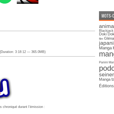
MOTS-C
anima
Blackjack
Doki Dok
Gléna
film
japan
Manga
man
(Duration: 3:18:12 — 365.0MB)
Panini Ma
pod
seine
Manga
t
Édition
 chroniqué durant l’émission :