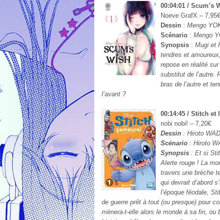
00:04:01 / Scum’s 
Noeve GrafX – 7,95
Dessin
:
Mengo YO
Scénario
:
Mengo Y
Synopsis
:
Mugi et 
tendres et amoureux, 
repose en réalité sur
substitut de l’autre
bras de l’autre et te
l’avant ?
00:14:45 / Stitch et
nobi nobi! – 7,20€
Dessin
: Hiroto WA
Scénario
: Hiroto 
Synopsis
: Et si St
Alerte rouge ! La m
travers une brèche te
qui devrait d’abord s
l’époque féodale, Sti
de guerre prêt à tout (ou presque) pour co
mènera-t-elle alors le monde à sa fin, ou 