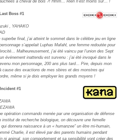
evauchées à cheval de bois ?! Hmm… Rien n’est moins sûr… !
 Last Boss #1
zuki , YAHAKO
AD
superbe final, j’ai atteint le sommet dans le célèbre jeu en ligne
personnage s’appelait Luphas Mafahl, une femme redoutée pour
érocité… Malheureusement, j’ai été vaincu par l’union des Sept
un événement inattendu est survenu : j’ai été invoqué dans le
s devenu mon personnage, 200 ans plus tard… Pire, depuis mon
à cause des exactions de mes sbires et des monstres qui
’ordre, même si je dois employer les grands moyens !
 Incident #1
ZAWA
MEZAWA
ne opération commando menée par une organisation de défense
institut de recherche biologique, on découvre une femelle
 qui donnera naissance à un « humanzee” un être mi-humain,
mmé Charlie, il est élevé par des parents humains pendant
n ni animal, son comportement et sa sensibilité vont créer des