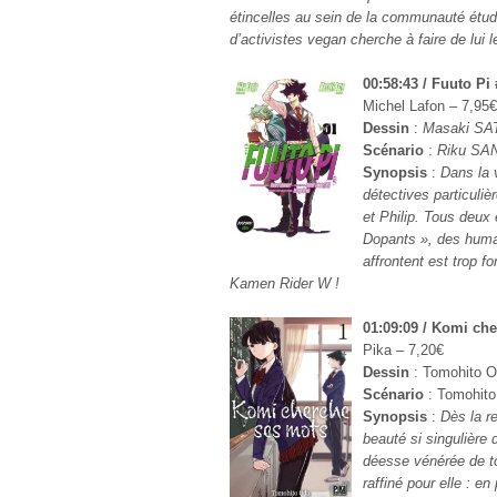
étincelles au sein de la communauté étudia
d’activistes vegan cherche à faire de lui
00:58:43 / Fuuto Pi 
Michel Lafon – 7,95
Dessin
:
Masaki SA
Scénario
:
Riku SAN
Synopsis
:
Dans la 
détectives particuliè
et Philip. Tous deux
Dopants », des huma
affrontent est trop f
Kamen Rider W !
01:09:09 / Komi che
Pika – 7,20€
Dessin
: Tomohito 
Scénario
: Tomohit
Synopsis
:
Dès la r
beauté si singulière 
déesse vénérée de t
raffiné pour elle : en