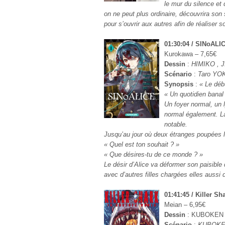
le mur du silence e
on ne peut plus ordinaire, découvrira son
pour s’ouvrir aux autres afin de réaliser s
01:30:04 / SINoALI
Kurokawa – 7,65€
Dessin
:
HIMIKO , 
Scénario
:
Taro YOK
Synopsis
:
« Le déb
« Un quotidien banal 
Un foyer normal, un
normal également. L
notable.
Jusqu’au jour où deux étranges poupées l
« Quel est ton souhait ? »
« Que désires-tu de ce monde ? »
Le désir d’Alice va déformer son paisible 
avec d’autres filles chargées elles aussi
01:41:45 / Killer S
Meian – 6,95€
Dessin
: KUBOKEN
Scénario
:
KUBOK