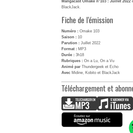
Mangacast Omake n°103 : Juillet 2022
e
BlackJack.
Fiche de l’émission
Numéro :
Omake 103
Saison :
10
Parution :
Juillet 2022
Format :
MP3
Durée :
3h18
Rubriques :
On a Lu, On a Vu
Animé par
Thundergeek et Echo
Avec
Midine, Kobito et BlackJack
Téléchargement et abon