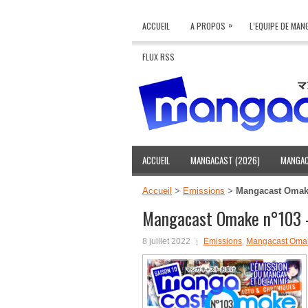
»
ACCUEIL
A PROPOS
L’EQUIPE DE MA
FLUX RSS
ACCUEIL
MANGACAST (2026)
MANGAC
Accueil
>
Emissions
>
Mangacast Omake 
Mangacast Omake n°103 –
8 juillet 2022
Emissions
,
Mangacast Oma