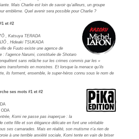
nte. Mais Charlie est loin de savoir qu’ailleurs, un groupe
 leur emblème. Quel avenir sera possible pour Charlie ?
#1 et #2
€
TÔ , Katsuya TERADA
JÔ , Hideaki TSUKADA
ville de Fuuto existe une agence de
re : l’agence Narumi, constituée de Shotaro
 enquêtent sans relâche sur les crimes commis par les «
ins transformés en monstres. Et lorsque la menace qu’ils
orte, ils forment, ensemble, le super-héros connu sous le nom de
rche ses mots #1 et #2
ODA
o ODA
entrée, Komi ne passe pas inaperçue : la
de cette fille et son élégance délicate en font une véritable
ous ses camarades. Mais en réalité, son mutisme n’a rien de
 proie à une terrible anxiété sociale, Komi tente en vain de briser