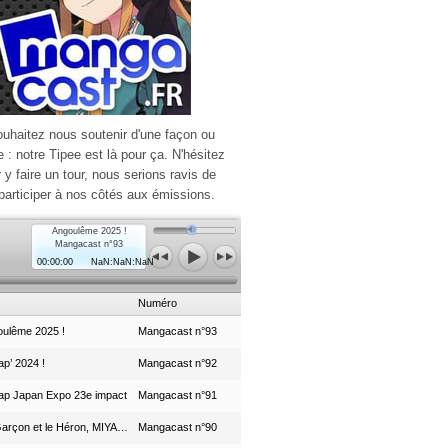
ouhaitez nous soutenir d'une façon ou
e : notre Tipee est là pour ça. N'hésitez
r y faire un tour, nous serions ravis de
participer à nos côtés aux émissions.
Angoulême 2025 !
Mangacast n°93
00:00:00
NaN:NaN:NaN
Numéro
ulême 2025 !
Mangacast n°93
p’ 2024 !
Mangacast n°92
ap Japan Expo 23e impact
Mangacast n°91
Le Garçon et le Héron, MIYAZAKI et le Studio Ghibli
Mangacast n°90