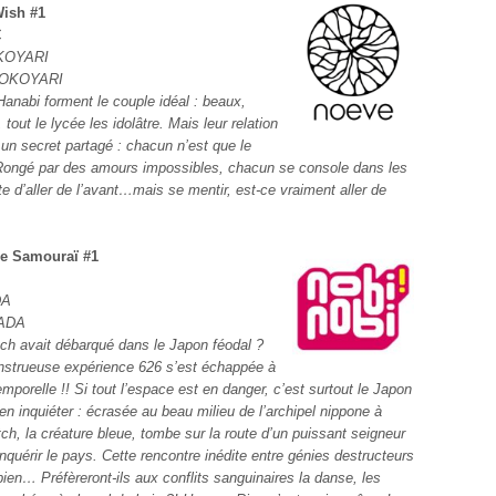
Wish #1
€
KOYARI
OKOYARI
Hanabi forment le couple idéal : beaux,
tout le lycée les idolâtre. Mais leur relation
 un secret partagé : chacun n’est que le
. Rongé par des amours impossibles, chacun se console dans les
nte d’aller de l’avant…mais se mentir, est-ce vraiment aller de
 le Samouraï #1
DA
WADA
itch avait débarqué dans le Japon féodal ?
onstrueuse expérience 626 s’est échappée à
mporelle !! Si tout l’espace est en danger, c’est surtout le Japon
’en inquiéter : écrasée au beau milieu de l’archipel nippone à
tch, la créature bleue, tombe sur la route d’un puissant seigneur
nquérir le pays. Cette rencontre inédite entre génies destructeurs
bien… Préfèreront-ils aux conflits sanguinaires la danse, les