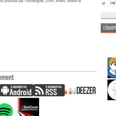
st présenté par Thundergeek, Echo, Kobito, Midine et
L’ÉQUI
nement