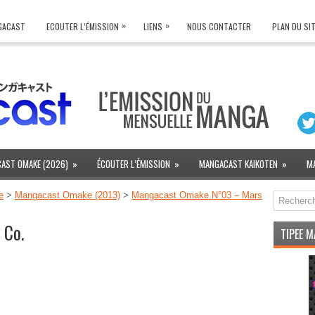
»
»
NGACAST
ECOUTER L’ÉMISSION
LIENS
NOUS CONTACTER
PLAN DU SI
AST OMAKE (2026)
»
ÉCOUTER L’ÉMISSION
»
MANGACAST KAIKOTEN
»
M
e
>
Mangacast Omake (2013)
>
Mangacast Omake N°03 – Mars
 Co.
TIPEE 