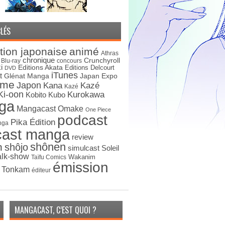
LÉS
tion japonaise
animé
Athras
chronique
Crunchyroll
Blu-ray
concours
i
Editions Akata
Editions Delcourt
DVD
iTunes
t
Japan Expo
Glénat Manga
ime
Japon
Kana
Kazé
Kazé
Ki-oon
Kurokawa
Kobito
Kubo
ga
Mangacast Omake
One Piece
podcast
Pika Édition
nga
cast manga
review
shônen
n
shôjo
simulcast
Soleil
alk-show
Wakanim
Taïfu Comics
émission
s Tonkam
éditeur
MANGACAST, C’EST QUOI ?