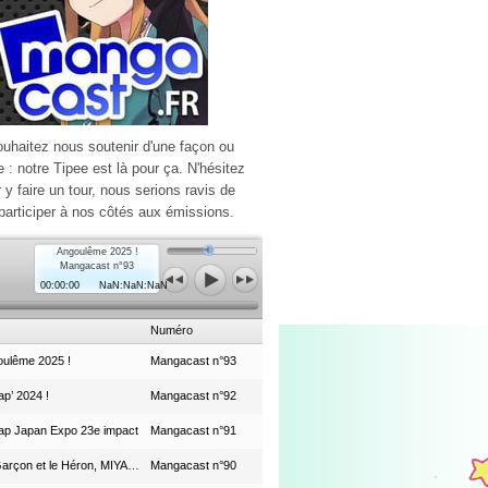
ouhaitez nous soutenir d'une façon ou
e : notre Tipee est là pour ça. N'hésitez
r y faire un tour, nous serions ravis de
participer à nos côtés aux émissions.
Angoulême 2025 !
Mangacast n°93
00:00:00
NaN:NaN:NaN
Numéro
ulême 2025 !
Mangacast n°93
p’ 2024 !
Mangacast n°92
ap Japan Expo 23e impact
Mangacast n°91
Le Garçon et le Héron, MIYAZAKI et le Studio Ghibli
Mangacast n°90