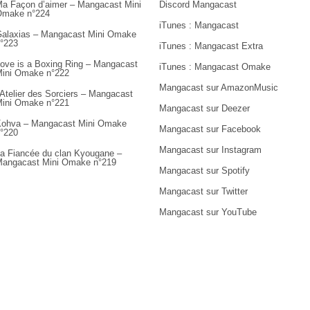
a Façon d’aimer – Mangacast Mini
Discord Mangacast
Omake n°224
iTunes : Mangacast
alaxias – Mangacast Mini Omake
°223
iTunes : Mangacast Extra
ove is a Boxing Ring – Mangacast
iTunes : Mangacast Omake
ini Omake n°222
Mangacast sur AmazonMusic
’Atelier des Sorciers – Mangacast
ini Omake n°221
Mangacast sur Deezer
ohva – Mangacast Mini Omake
Mangacast sur Facebook
°220
Mangacast sur Instagram
a Fiancée du clan Kyougane –
angacast Mini Omake n°219
Mangacast sur Spotify
Mangacast sur Twitter
Mangacast sur YouTube