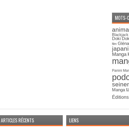
MOTS-C
anima
Blackjack
Doki Dok
Gléna
film
japan
Manga
man
Panini Ma
pod
seine
Manga
t
Édition
ARTICLES RÉCENTS
LIENS