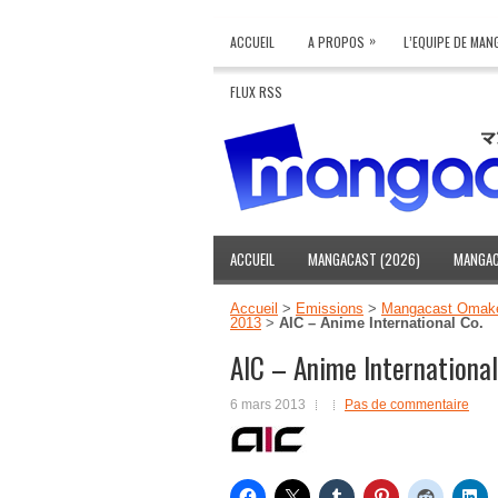
»
ACCUEIL
A PROPOS
L’EQUIPE DE MA
FLUX RSS
ACCUEIL
MANGACAST (2026)
MANGAC
Accueil
>
Emissions
>
Mangacast Omak
2013
>
AIC – Anime International Co.
AIC – Anime International
6 mars 2013
Pas de commentaire