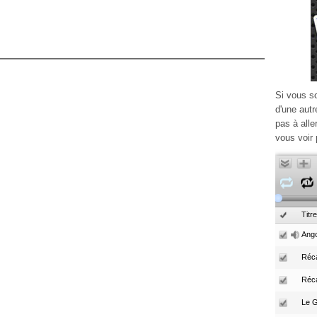
Si vous s
d'une autr
pas à alle
vous voir 
Titre
Ango
Réca
Réc