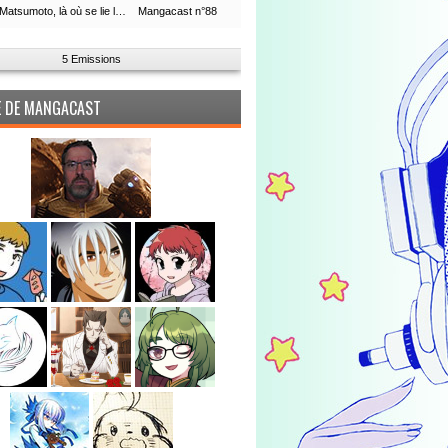
Leiji Matsumoto, là où se lie la boucle du temps
Mangacast n°88
5 Emissions
PE DE MANGACAST