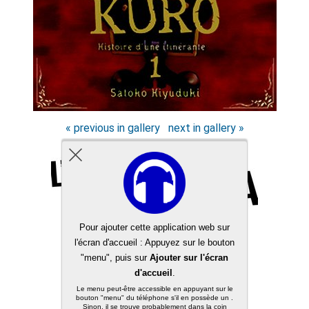
« previous in gallery
next in gallery »