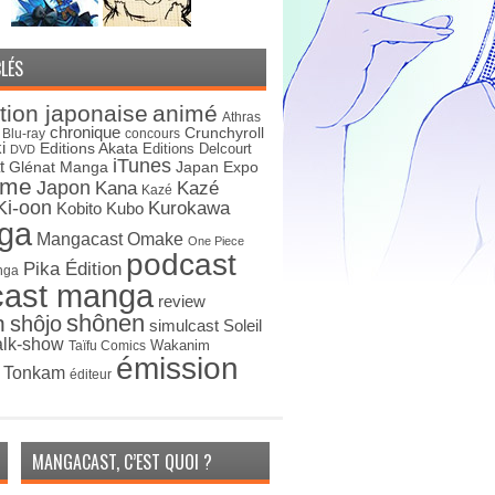
LÉS
tion japonaise
animé
Athras
chronique
Crunchyroll
Blu-ray
concours
i
Editions Akata
Editions Delcourt
DVD
iTunes
t
Japan Expo
Glénat Manga
ime
Japon
Kana
Kazé
Kazé
Ki-oon
Kurokawa
Kobito
Kubo
ga
Mangacast Omake
One Piece
podcast
Pika Édition
nga
cast manga
review
shônen
n
shôjo
simulcast
Soleil
alk-show
Wakanim
Taïfu Comics
émission
s Tonkam
éditeur
MANGACAST, C’EST QUOI ?