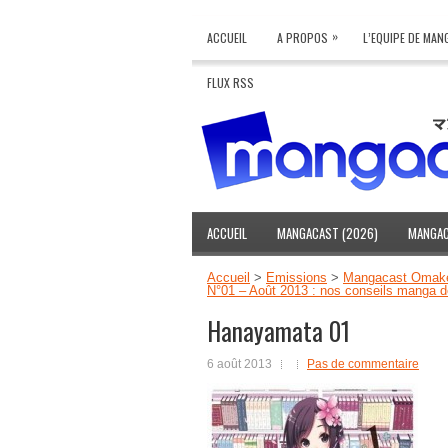
»
ACCUEIL
A PROPOS
L’EQUIPE DE MA
FLUX RSS
ACCUEIL
MANGACAST (2026)
MANGAC
Accueil
>
Emissions
>
Mangacast Omak
N°01 – Août 2013 : nos conseils manga de
Hanayamata 01
6 août 2013
Pas de commentaire