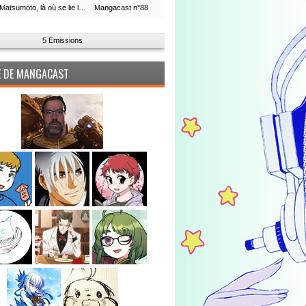
Leiji Matsumoto, là où se lie la boucle du temps
Mangacast n°88
5 Emissions
PE DE MANGACAST