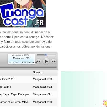
ouhaitez nous soutenir d'une façon ou
e : notre Tipee est là pour ça. N'hésitez
r y faire un tour, nous serions ravis de
participer à nos côtés aux émissions.
Angoulême 2025 !
Mangacast n°93
00:00:00
NaN:NaN:NaN
Numéro
ulême 2025 !
Mangacast n°93
p’ 2024 !
Mangacast n°92
ap Japan Expo 23e impact
Mangacast n°91
Le Garçon et le Héron, MIYAZAKI et le Studio Ghibli
Mangacast n°90