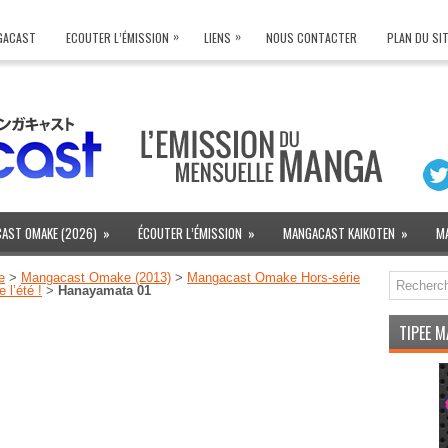
»
»
NGACAST
ECOUTER L’ÉMISSION
LIENS
NOUS CONTACTER
PLAN DU SI
AST OMAKE (2026)
»
ÉCOUTER L’ÉMISSION
»
MANGACAST KAIKOTEN
»
M
e
>
Mangacast Omake (2013)
>
Mangacast Omake Hors-série
 l’été !
>
Hanayamata 01
TIPEE 