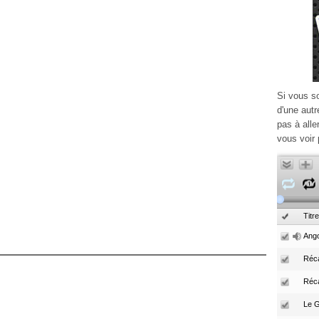
Si vous s
d'une autr
pas à alle
vous voir 
Titre
Ango
Réca
Réc