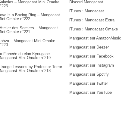
alaxias – Mangacast Mini Omake
Discord Mangacast
°223
iTunes : Mangacast
ove is a Boxing Ring – Mangacast
ini Omake n°222
iTunes : Mangacast Extra
’Atelier des Sorciers – Mangacast
iTunes : Mangacast Omake
ini Omake n°221
Mangacast sur AmazonMusic
ohva – Mangacast Mini Omake
°220
Mangacast sur Deezer
a Fiancée du clan Kyougane –
Mangacast sur Facebook
angacast Mini Omake n°219
Mangacast sur Instagram
trange Lessons by Professor Terror –
angacast Mini Omake n°218
Mangacast sur Spotify
Mangacast sur Twitter
Mangacast sur YouTube