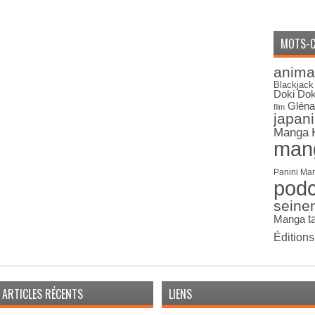
MOTS-C
anima
Blackjack
Doki Dok
Gléna
film
japan
Manga
man
Panini Ma
pod
seine
Manga
t
Édition
ARTICLES RÉCENTS
LIENS