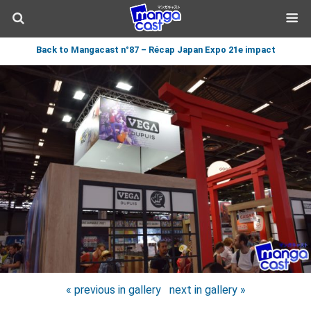
Back to Mangacast n°87 – Récap Japan Expo 21e impact
« previous in gallery
next in gallery »