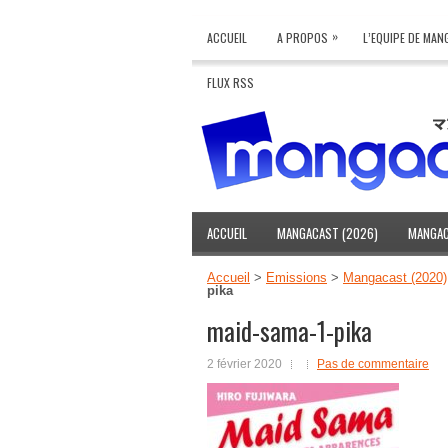
»
ACCUEIL
A PROPOS
L’EQUIPE DE MA
FLUX RSS
ACCUEIL
MANGACAST (2026)
MANGAC
Accueil
>
Emissions
>
Mangacast (2020)
pika
maid-sama-1-pika
2 février 2020
Pas de commentaire