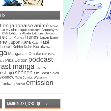
LÉS
tion japonaise
animé
Athras
chronique
Crunchyroll
Blu-ray
concours
i
Editions Akata
Editions Delcourt
DVD
iTunes
t
Japan Expo
Glénat Manga
ime
Japon
Kana
Kazé
Kazé
Ki-oon
Kurokawa
Kobito
Kubo
ga
Mangacast Omake
One Piece
podcast
Pika Édition
nga
cast manga
review
shônen
n
shôjo
simulcast
Soleil
alk-show
Wakanim
Taïfu Comics
émission
s Tonkam
éditeur
MANGACAST, C’EST QUOI ?