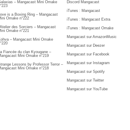
alaxias – Mangacast Mini Omake
Discord Mangacast
°223
iTunes : Mangacast
ove is a Boxing Ring – Mangacast
ini Omake n°222
iTunes : Mangacast Extra
’Atelier des Sorciers – Mangacast
iTunes : Mangacast Omake
ini Omake n°221
Mangacast sur AmazonMusic
ohva – Mangacast Mini Omake
°220
Mangacast sur Deezer
a Fiancée du clan Kyougane –
Mangacast sur Facebook
angacast Mini Omake n°219
Mangacast sur Instagram
trange Lessons by Professor Terror –
angacast Mini Omake n°218
Mangacast sur Spotify
Mangacast sur Twitter
Mangacast sur YouTube