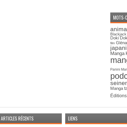
MOTS-C
anima
Blackjack
Doki Dok
Gléna
film
japan
Manga
man
Panini Ma
pod
seine
Manga
t
Édition
ARTICLES RÉCENTS
LIENS