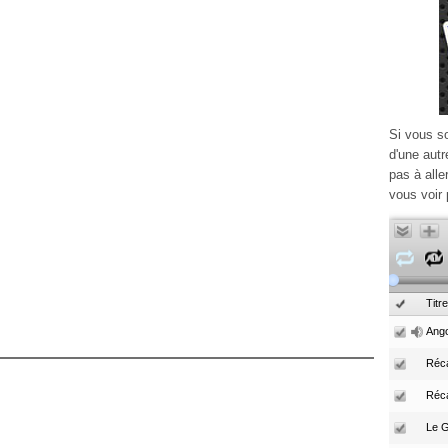
Si vous s
d'une autr
pas à alle
vous voir 
Titre
Ango
Réca
Réc