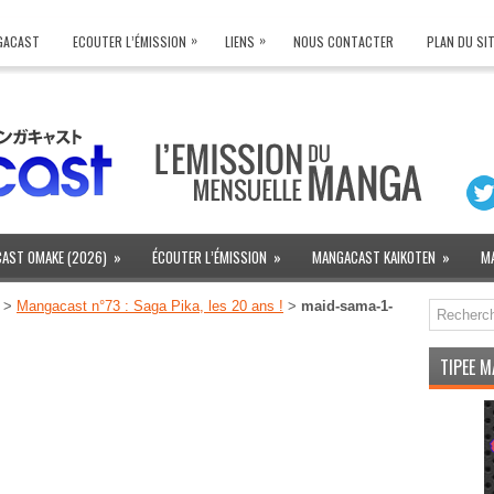
»
»
NGACAST
ECOUTER L’ÉMISSION
LIENS
NOUS CONTACTER
PLAN DU SI
AST OMAKE (2026)
»
ÉCOUTER L’ÉMISSION
»
MANGACAST KAIKOTEN
»
M
>
Mangacast n°73 : Saga Pika, les 20 ans !
>
maid-sama-1-
TIPEE 