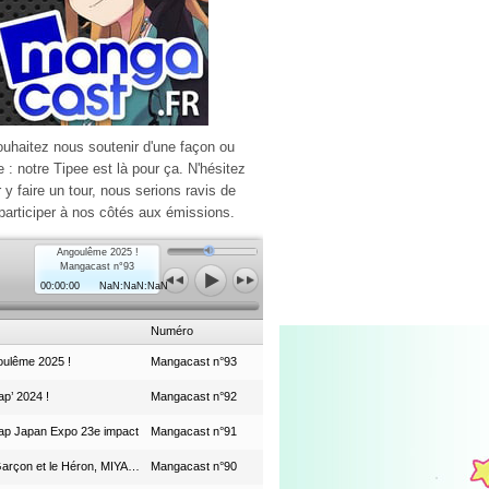
ouhaitez nous soutenir d'une façon ou
e : notre Tipee est là pour ça. N'hésitez
r y faire un tour, nous serions ravis de
participer à nos côtés aux émissions.
Angoulême 2025 !
Mangacast n°93
00:00:00
NaN:NaN:NaN
Numéro
ulême 2025 !
Mangacast n°93
p’ 2024 !
Mangacast n°92
ap Japan Expo 23e impact
Mangacast n°91
Le Garçon et le Héron, MIYAZAKI et le Studio Ghibli
Mangacast n°90