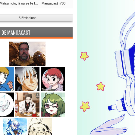
Leiji Matsumoto, là où se lie la boucle du temps
Mangacast n°88
5 Emissions
PE DE MANGACAST