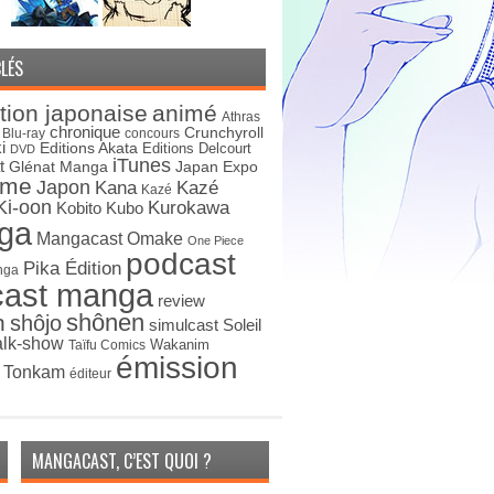
LÉS
tion japonaise
animé
Athras
chronique
Crunchyroll
Blu-ray
concours
i
Editions Akata
Editions Delcourt
DVD
iTunes
t
Japan Expo
Glénat Manga
ime
Japon
Kana
Kazé
Kazé
Ki-oon
Kurokawa
Kobito
Kubo
ga
Mangacast Omake
One Piece
podcast
Pika Édition
nga
cast manga
review
shônen
n
shôjo
simulcast
Soleil
alk-show
Wakanim
Taïfu Comics
émission
s Tonkam
éditeur
MANGACAST, C’EST QUOI ?