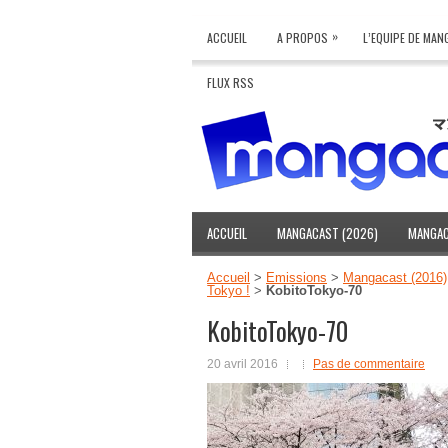
»
ACCUEIL
A PROPOS
L’EQUIPE DE MA
FLUX RSS
ACCUEIL
MANGACAST (2026)
MANGAC
Accueil
>
Emissions
>
Mangacast (2016)
Tokyo !
>
KobitoTokyo-70
KobitoTokyo-70
20 avril 2016
Pas de commentaire