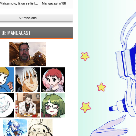
Leiji Matsumoto, là où se lie la boucle du temps
Mangacast n°88
5 Emissions
PE DE MANGACAST