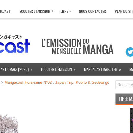
»
»
NGACAST
ECOUTER L’ÉMISSION
LIENS
NOUS CONTACTER
PLAN DU SI
AST OMAKE (2026)
»
ÉCOUTER L’ÉMISSION
»
MANGACAST KAIKOTEN
»
M
>
Mangacast Hors-série N°02 : Japan Trip, Kobito & Sedeto go
TIPEE 