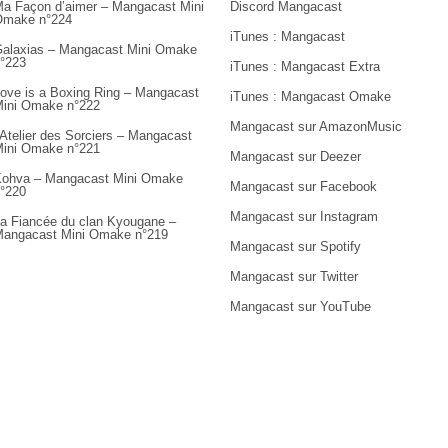
a Façon d’aimer – Mangacast Mini
Discord Mangacast
Omake n°224
iTunes : Mangacast
alaxias – Mangacast Mini Omake
°223
iTunes : Mangacast Extra
ove is a Boxing Ring – Mangacast
iTunes : Mangacast Omake
ini Omake n°222
Mangacast sur AmazonMusic
’Atelier des Sorciers – Mangacast
ini Omake n°221
Mangacast sur Deezer
ohva – Mangacast Mini Omake
Mangacast sur Facebook
°220
Mangacast sur Instagram
a Fiancée du clan Kyougane –
angacast Mini Omake n°219
Mangacast sur Spotify
Mangacast sur Twitter
Mangacast sur YouTube