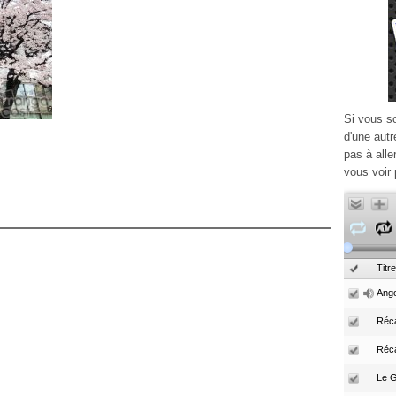
Si vous s
d'une autr
pas à alle
vous voir 
Titre
Ango
Réca
Réc