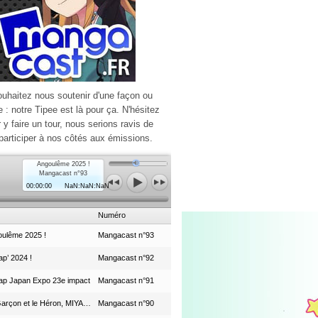
ouhaitez nous soutenir d'une façon ou
e : notre Tipee est là pour ça. N'hésitez
r y faire un tour, nous serions ravis de
participer à nos côtés aux émissions.
Angoulême 2025 !
Mangacast n°93
00:00:00
NaN:NaN:NaN
Numéro
ulême 2025 !
Mangacast n°93
p’ 2024 !
Mangacast n°92
ap Japan Expo 23e impact
Mangacast n°91
Le Garçon et le Héron, MIYAZAKI et le Studio Ghibli
Mangacast n°90