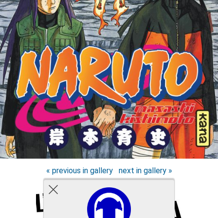
« previous in gallery
next in gallery »