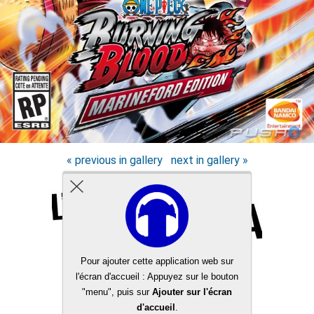
« previous in gallery
next in gallery »