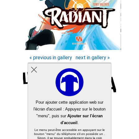
« previous in gallery
next in gallery »