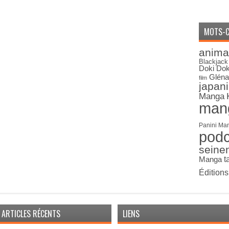
MOTS-C
anima
Blackjack
Doki Dok
Gléna
film
japan
Manga
man
Panini Ma
pod
seine
Manga
t
Édition
ARTICLES RÉCENTS
LIENS