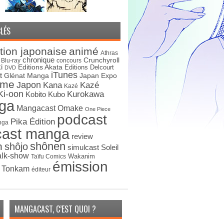
LÉS
tion japonaise
animé
Athras
chronique
Crunchyroll
Blu-ray
concours
i
Editions Akata
Editions Delcourt
DVD
iTunes
t
Japan Expo
Glénat Manga
ime
Japon
Kana
Kazé
Kazé
Ki-oon
Kurokawa
Kobito
Kubo
ga
Mangacast Omake
One Piece
podcast
Pika Édition
nga
cast manga
review
shônen
n
shôjo
simulcast
Soleil
alk-show
Wakanim
Taïfu Comics
émission
s Tonkam
éditeur
MANGACAST, C’EST QUOI ?