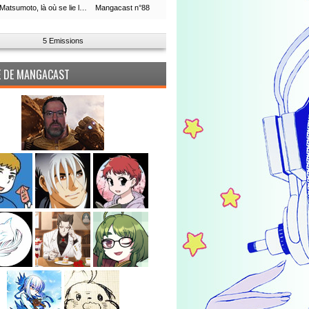
Leiji Matsumoto, là où se lie la boucle du temps
Mangacast n°88
5 Emissions
PE DE MANGACAST