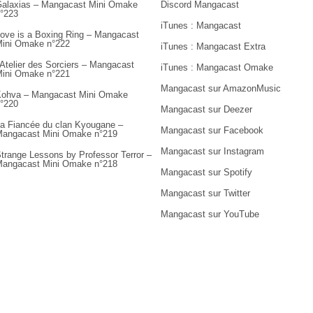
alaxias – Mangacast Mini Omake
Discord Mangacast
°223
iTunes : Mangacast
ove is a Boxing Ring – Mangacast
ini Omake n°222
iTunes : Mangacast Extra
’Atelier des Sorciers – Mangacast
iTunes : Mangacast Omake
ini Omake n°221
Mangacast sur AmazonMusic
ohva – Mangacast Mini Omake
°220
Mangacast sur Deezer
a Fiancée du clan Kyougane –
Mangacast sur Facebook
angacast Mini Omake n°219
Mangacast sur Instagram
trange Lessons by Professor Terror –
angacast Mini Omake n°218
Mangacast sur Spotify
Mangacast sur Twitter
Mangacast sur YouTube