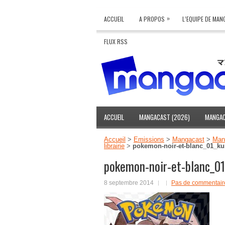
»
ACCUEIL
A PROPOS
L’EQUIPE DE MA
FLUX RSS
ACCUEIL
MANGACAST (2026)
MANGAC
Accueil
>
Emissions
>
Mangacast
>
Mang
librairie
>
pokemon-noir-et-blanc_01_k
pokemon-noir-et-blanc_0
8 septembre 2014
Pas de commentair