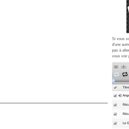
Si vous s
d'une autr
pas à alle
vous voir 
Titre
Ango
Réca
Réc