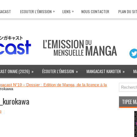
»
»
NGACAST
ECOUTER L’ÉMISSION
LIENS
NOUS CONTACTER
PLAN DU SI
AST OMAKE (2026)
»
ÉCOUTER L’ÉMISSION
»
MANGACAST KAIKOTEN
»
M
acast N°19 – Dossier : Édition de Manga, de la licence à la
urokawa
1_kurokawa
TIPEE 
e