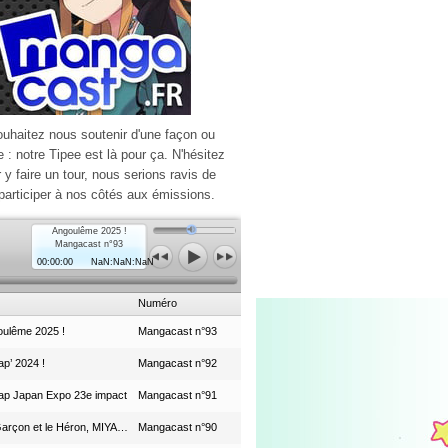
ouhaitez nous soutenir d'une façon ou
e : notre Tipee est là pour ça. N'hésitez
r y faire un tour, nous serions ravis de
participer à nos côtés aux émissions.
Angoulême 2025 !
Mangacast n°93
00:00:00
NaN:NaN:NaN
Numéro
ulême 2025 !
Mangacast n°93
p’ 2024 !
Mangacast n°92
ap Japan Expo 23e impact
Mangacast n°91
Le Garçon et le Héron, MIYAZAKI et le Studio Ghibli
Mangacast n°90