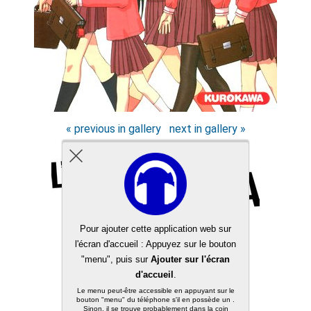
« previous in gallery
next in gallery »