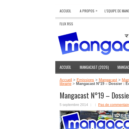
»
ACCUEIL
A PROPOS
L’EQUIPE DE MA
FLUX RSS
ACCUEIL
MANGACAST (2026)
MANGAC
Accueil
>
Emissions
>
Mangacast
>
Mang
librairie
>
Mangacast N°19 – Dossier : É
Mangacast N°19 – Dossier
5 septembre 2014
Pas de commentair