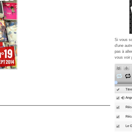
Si vous s
d'une autr
pas à alle
vous voir 
Titre
Ango
Réca
Réc