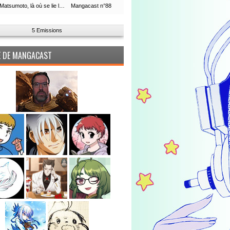
Leiji Matsumoto, là où se lie la boucle du temps
Mangacast n°88
5 Emissions
PE DE MANGACAST