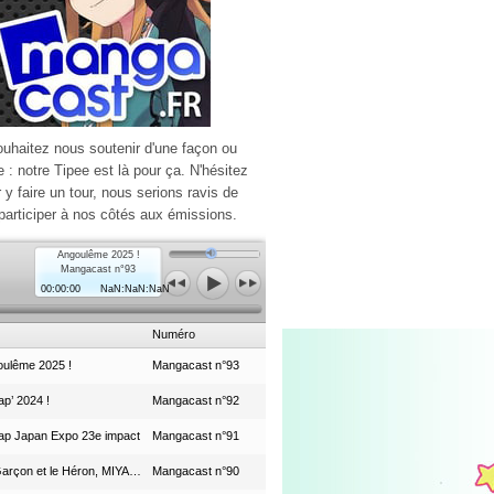
ouhaitez nous soutenir d'une façon ou
e : notre Tipee est là pour ça. N'hésitez
r y faire un tour, nous serions ravis de
participer à nos côtés aux émissions.
Angoulême 2025 !
Mangacast n°93
00:00:00
NaN:NaN:NaN
Numéro
ulême 2025 !
Mangacast n°93
p’ 2024 !
Mangacast n°92
ap Japan Expo 23e impact
Mangacast n°91
Le Garçon et le Héron, MIYAZAKI et le Studio Ghibli
Mangacast n°90