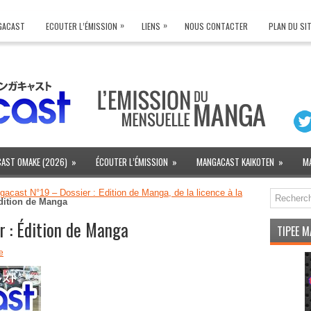
»
»
NGACAST
ECOUTER L’ÉMISSION
LIENS
NOUS CONTACTER
PLAN DU SI
AST OMAKE (2026)
»
ÉCOUTER L’ÉMISSION
»
MANGACAST KAIKOTEN
»
M
acast N°19 – Dossier : Édition de Manga, de la licence à la
dition de Manga
 : Édition de Manga
TIPEE 
e