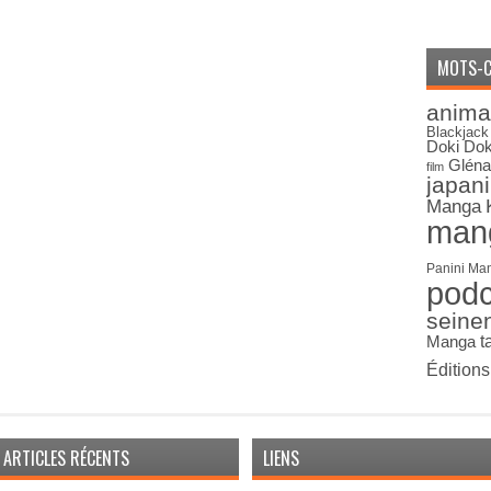
MOTS-C
anima
Blackjack
Doki Dok
Gléna
film
japan
Manga
man
Panini Ma
pod
seine
Manga
t
Édition
ARTICLES RÉCENTS
LIENS