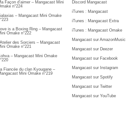
a Façon d’aimer – Mangacast Mini
Discord Mangacast
Omake n°224
iTunes : Mangacast
alaxias – Mangacast Mini Omake
°223
iTunes : Mangacast Extra
ove is a Boxing Ring – Mangacast
iTunes : Mangacast Omake
ini Omake n°222
Mangacast sur AmazonMusic
’Atelier des Sorciers – Mangacast
ini Omake n°221
Mangacast sur Deezer
ohva – Mangacast Mini Omake
Mangacast sur Facebook
°220
Mangacast sur Instagram
a Fiancée du clan Kyougane –
angacast Mini Omake n°219
Mangacast sur Spotify
Mangacast sur Twitter
Mangacast sur YouTube