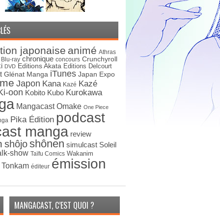
LÉS
tion japonaise
animé
Athras
chronique
Crunchyroll
Blu-ray
concours
i
Editions Akata
Editions Delcourt
DVD
iTunes
t
Japan Expo
Glénat Manga
ime
Japon
Kana
Kazé
Kazé
Ki-oon
Kurokawa
Kobito
Kubo
ga
Mangacast Omake
One Piece
podcast
Pika Édition
nga
cast manga
review
shônen
n
shôjo
simulcast
Soleil
alk-show
Wakanim
Taïfu Comics
émission
s Tonkam
éditeur
MANGACAST, C’EST QUOI ?