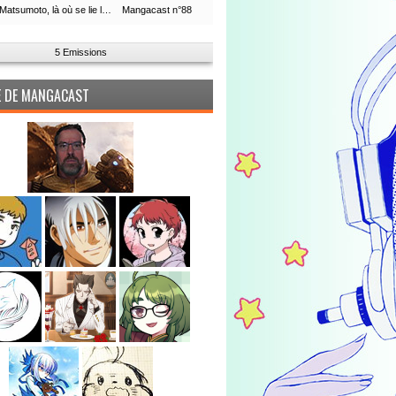
Leiji Matsumoto, là où se lie la boucle du temps
Mangacast n°88
5 Emissions
PE DE MANGACAST