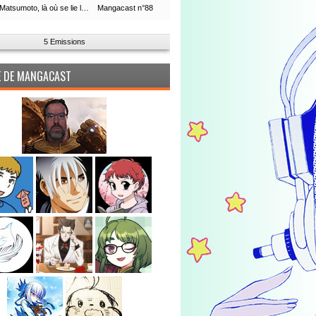
Leiji Matsumoto, là où se lie la boucle du temps
Mangacast n°88
5 Emissions
PE DE MANGACAST