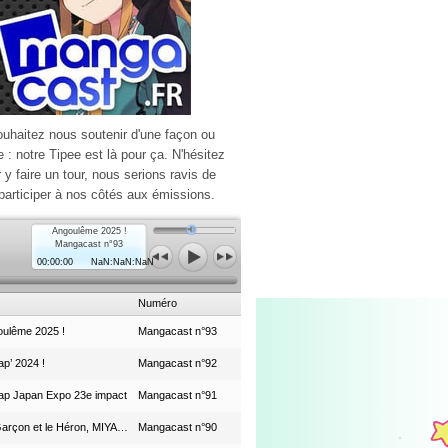
ouhaitez nous soutenir d'une façon ou
e : notre Tipee est là pour ça. N'hésitez
r y faire un tour, nous serions ravis de
participer à nos côtés aux émissions.
Angoulême 2025 !
Mangacast n°93
00:00:00
NaN:NaN:NaN
Numéro
ulême 2025 !
Mangacast n°93
p’ 2024 !
Mangacast n°92
ap Japan Expo 23e impact
Mangacast n°91
Le Garçon et le Héron, MIYAZAKI et le Studio Ghibli
Mangacast n°90