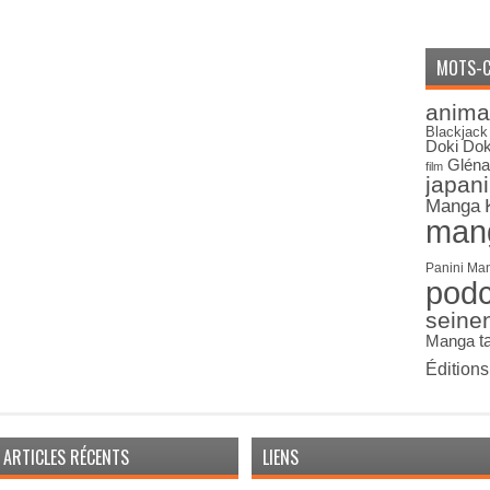
MOTS-C
anima
Blackjack
Doki Dok
Gléna
film
japan
Manga
man
Panini Ma
pod
seine
Manga
t
Édition
ARTICLES RÉCENTS
LIENS