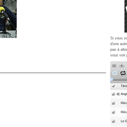
Si vous s
d'une autr
pas à alle
vous voir 
Titre
Ango
Réca
Réc