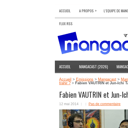
»
ACCUEIL
A PROPOS
L’EQUIPE DE MA
FLUX RSS
ACCUEIL
MANGACAST (2026)
MANGAC
Accueil
>
Emissions
>
Mangacast
>
Mang
trahir ?
>
Fabien VAUTRIN et Jun-Ichi
Fabien VAUTRIN et Jun-Ic
12 mai 2014
Pas de commentaire