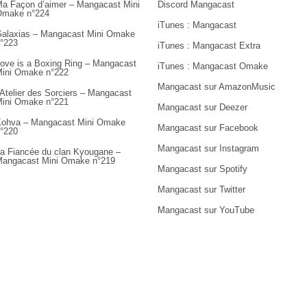
a Façon d’aimer – Mangacast Mini
Discord Mangacast
Omake n°224
iTunes : Mangacast
alaxias – Mangacast Mini Omake
°223
iTunes : Mangacast Extra
ove is a Boxing Ring – Mangacast
iTunes : Mangacast Omake
ini Omake n°222
Mangacast sur AmazonMusic
’Atelier des Sorciers – Mangacast
ini Omake n°221
Mangacast sur Deezer
ohva – Mangacast Mini Omake
Mangacast sur Facebook
°220
Mangacast sur Instagram
a Fiancée du clan Kyougane –
angacast Mini Omake n°219
Mangacast sur Spotify
Mangacast sur Twitter
Mangacast sur YouTube