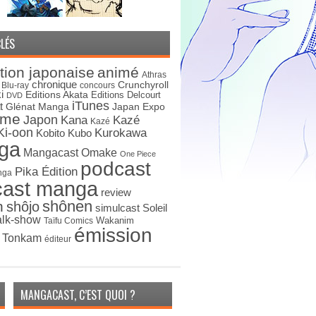
LÉS
tion japonaise
animé
Athras
chronique
Crunchyroll
Blu-ray
concours
i
Editions Akata
Editions Delcourt
DVD
iTunes
t
Japan Expo
Glénat Manga
ime
Japon
Kana
Kazé
Kazé
Ki-oon
Kurokawa
Kobito
Kubo
ga
Mangacast Omake
One Piece
podcast
Pika Édition
nga
cast manga
review
shônen
n
shôjo
simulcast
Soleil
alk-show
Wakanim
Taïfu Comics
émission
s Tonkam
éditeur
MANGACAST, C’EST QUOI ?