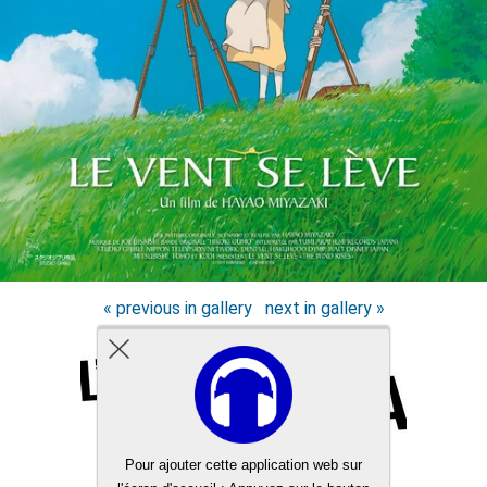
« previous in gallery
next in gallery »