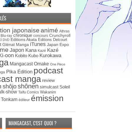
LÉS
tion japonaise
animé
Athras
chronique
Crunchyroll
Blu-ray
concours
i
Editions Akata
Editions Delcourt
DVD
iTunes
t
Japan Expo
Glénat Manga
ime
Japon
Kana
Kazé
Kazé
Ki-oon
Kurokawa
Kobito
Kubo
ga
Mangacast Omake
One Piece
podcast
Pika Édition
nga
cast manga
review
shônen
n
shôjo
simulcast
Soleil
alk-show
Wakanim
Taïfu Comics
émission
s Tonkam
éditeur
MANGACAST, C’EST QUOI ?