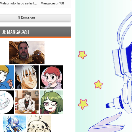
Leiji Matsumoto, là où se lie la boucle du temps
Mangacast n°88
5 Emissions
PE DE MANGACAST