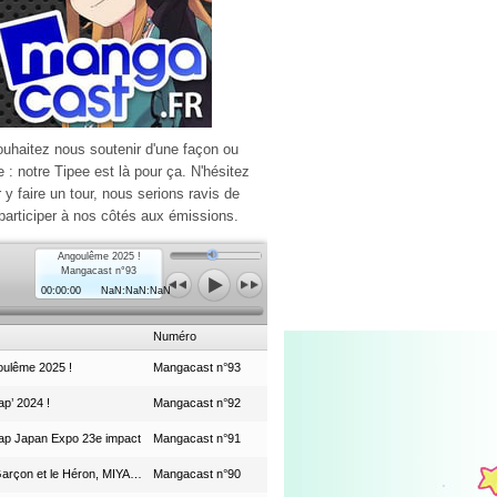
ouhaitez nous soutenir d'une façon ou
e : notre Tipee est là pour ça. N'hésitez
r y faire un tour, nous serions ravis de
participer à nos côtés aux émissions.
Angoulême 2025 !
Mangacast n°93
00:00:00
NaN:NaN:NaN
Numéro
ulême 2025 !
Mangacast n°93
p’ 2024 !
Mangacast n°92
ap Japan Expo 23e impact
Mangacast n°91
Le Garçon et le Héron, MIYAZAKI et le Studio Ghibli
Mangacast n°90