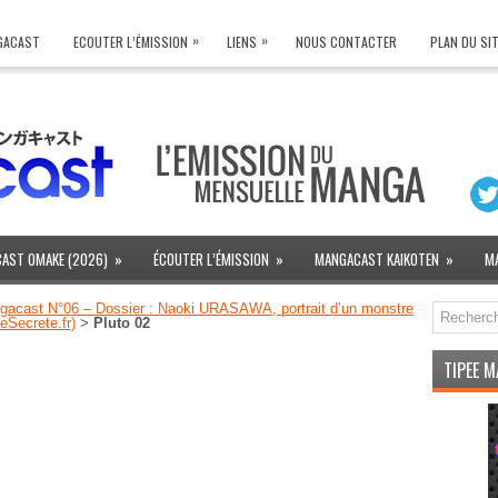
»
»
NGACAST
ECOUTER L’ÉMISSION
LIENS
NOUS CONTACTER
PLAN DU SI
AST OMAKE (2026)
»
ÉCOUTER L’ÉMISSION
»
MANGACAST KAIKOTEN
»
M
gacast N°06 – Dossier : Naoki URASAWA, portrait d’un monstre
eSecrete.fr)
>
Pluto 02
TIPEE 