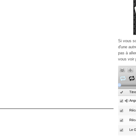
Si vous s
d'une autr
pas à alle
vous voir 
Titre
Ango
Réca
Réc