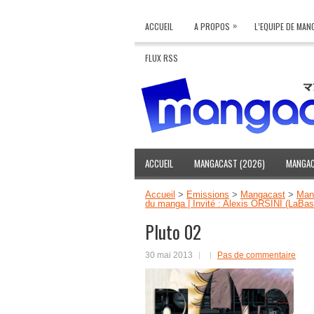
»
ACCUEIL
A PROPOS
L’EQUIPE DE MA
FLUX RSS
ACCUEIL
MANGACAST (2026)
MANGAC
Accueil
>
Emissions
>
Mangacast
>
Man
du manga | Invité : Alexis ORSINI (LaBas
Pluto 02
30 mai 2013
Pas de commentaire