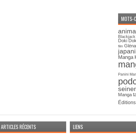
MOTS-C
anima
Blackjack
Doki Dok
Gléna
film
japan
Manga
man
Panini Ma
pod
seine
Manga
t
Édition
ARTICLES RÉCENTS
LIENS