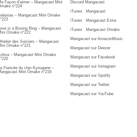
a Façon d’aimer – Mangacast Mini
Discord Mangacast
Omake n°224
iTunes : Mangacast
alaxias – Mangacast Mini Omake
°223
iTunes : Mangacast Extra
ove is a Boxing Ring – Mangacast
iTunes : Mangacast Omake
ini Omake n°222
Mangacast sur AmazonMusic
’Atelier des Sorciers – Mangacast
ini Omake n°221
Mangacast sur Deezer
ohva – Mangacast Mini Omake
Mangacast sur Facebook
°220
Mangacast sur Instagram
a Fiancée du clan Kyougane –
angacast Mini Omake n°219
Mangacast sur Spotify
Mangacast sur Twitter
Mangacast sur YouTube