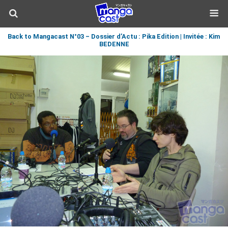
Back to Mangacast N°03 – Dossier d’Actu : Pika Edition | Invitée : Kim
BEDENNE