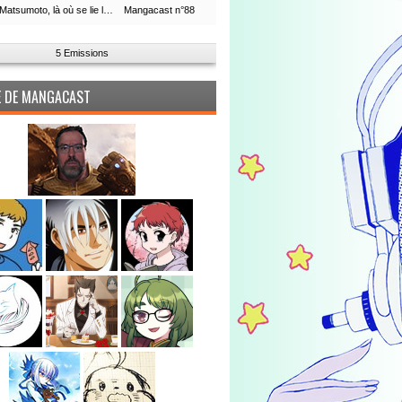
Leiji Matsumoto, là où se lie la boucle du temps
Mangacast n°88
5 Emissions
PE DE MANGACAST