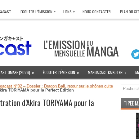
»
»
NGACAST
ECOUTER L’ÉMISSION
LIENS
NOUS CONTACTER
PLAN DU SI
AST OMAKE (2026)
»
ÉCOUTER L’ÉMISSION
»
MANGACAST KAIKOTEN
»
M
acast N°02 – Dossier : Dragon Ball, retour sur le shônen culte
Akira TORIYAMA pour la Perfect Edition
tration d’Akira TORIYAMA pour la
TIPEE 