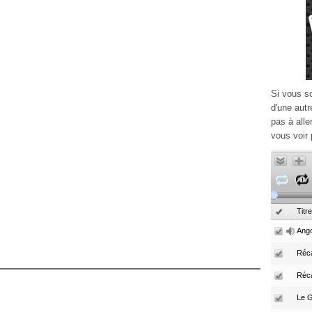
Si vous s
d'une autr
pas à alle
vous voir 
Titre
Ango
Réca
Réc