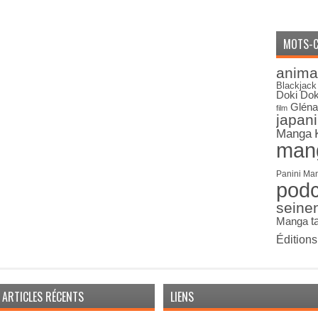
MOTS-C
anima
Blackjack
Doki Dok
Gléna
film
japan
Manga
man
Panini Ma
pod
seine
Manga
t
Édition
ARTICLES RÉCENTS
LIENS