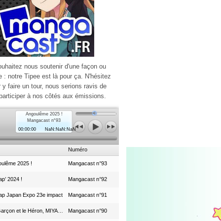
ouhaitez nous soutenir d'une façon ou
e : notre Tipee est là pour ça. N'hésitez
r y faire un tour, nous serions ravis de
participer à nos côtés aux émissions.
Angoulême 2025 !
Mangacast n°93
00:00:00
NaN:NaN:NaN
Numéro
ulême 2025 !
Mangacast n°93
p’ 2024 !
Mangacast n°92
ap Japan Expo 23e impact
Mangacast n°91
Le Garçon et le Héron, MIYAZAKI et le Studio Ghibli
Mangacast n°90