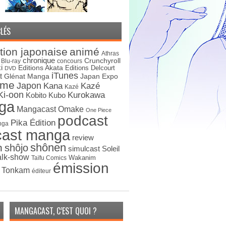
LÉS
tion japonaise
animé
Athras
chronique
Crunchyroll
Blu-ray
concours
i
Editions Akata
Editions Delcourt
DVD
iTunes
t
Japan Expo
Glénat Manga
ime
Japon
Kana
Kazé
Kazé
Ki-oon
Kurokawa
Kobito
Kubo
ga
Mangacast Omake
One Piece
podcast
Pika Édition
nga
cast manga
review
shônen
n
shôjo
simulcast
Soleil
alk-show
Wakanim
Taïfu Comics
émission
s Tonkam
éditeur
MANGACAST, C’EST QUOI ?