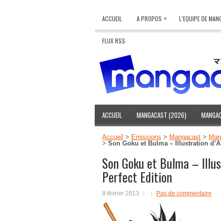
»
ACCUEIL
A PROPOS
L’EQUIPE DE MA
FLUX RSS
ACCUEIL
MANGACAST (2026)
MANGAC
Accueil
>
Emissions
>
Mangacast
>
Mang
>
Son Goku et Bulma – Illustration d’
Son Goku et Bulma – Illus
Perfect Edition
8 février 2013
Pas de commentaire