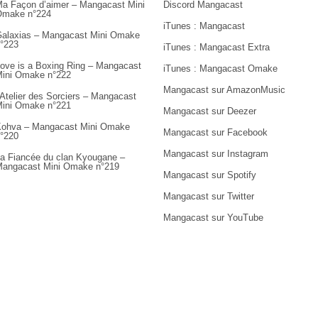
a Façon d’aimer – Mangacast Mini
Discord Mangacast
Omake n°224
iTunes : Mangacast
alaxias – Mangacast Mini Omake
°223
iTunes : Mangacast Extra
ove is a Boxing Ring – Mangacast
iTunes : Mangacast Omake
ini Omake n°222
Mangacast sur AmazonMusic
’Atelier des Sorciers – Mangacast
ini Omake n°221
Mangacast sur Deezer
ohva – Mangacast Mini Omake
Mangacast sur Facebook
°220
Mangacast sur Instagram
a Fiancée du clan Kyougane –
angacast Mini Omake n°219
Mangacast sur Spotify
Mangacast sur Twitter
Mangacast sur YouTube