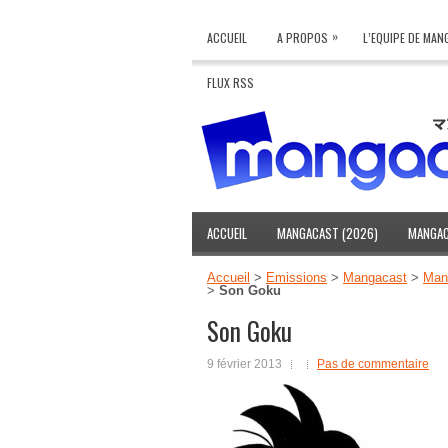
»
ACCUEIL
A PROPOS
L’EQUIPE DE MA
FLUX RSS
ACCUEIL
MANGACAST (2026)
MANGAC
Accueil
>
Emissions
>
Mangacast
>
Mang
>
Son Goku
Son Goku
9 février 2013
Pas de commentaire