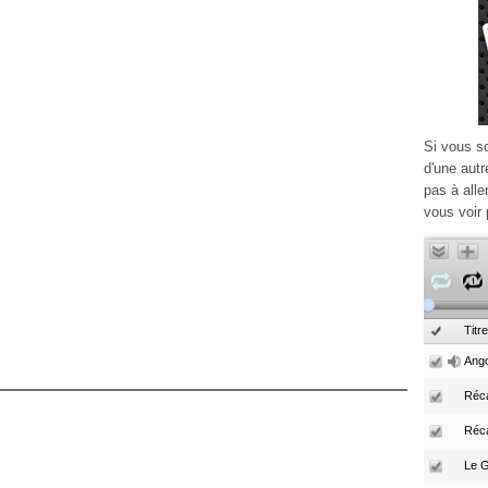
Si vous s
d'une autr
pas à alle
vous voir 
Titre
Ango
Réca
Réc