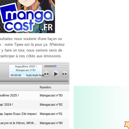
ouhaitez nous soutenir d'une façon ou
e : notre Tipee est là pour ça. N'hésitez
r y faire un tour, nous serions ravis de
participer à nos côtés aux émissions.
Angoulême 2025 !
Mangacast n°93
00:00:00
NaN:NaN:NaN
Numéro
ulême 2025 !
Mangacast n°93
p’ 2024 !
Mangacast n°92
ap Japan Expo 23e impact
Mangacast n°91
Le Garçon et le Héron, MIYAZAKI et le Studio Ghibli
Mangacast n°90