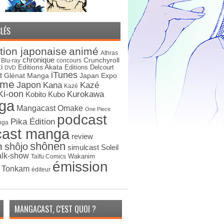
LÉS
tion japonaise
animé
Athras
chronique
Crunchyroll
Blu-ray
concours
i
Editions Akata
Editions Delcourt
DVD
iTunes
t
Japan Expo
Glénat Manga
ime
Japon
Kana
Kazé
Kazé
Ki-oon
Kurokawa
Kobito
Kubo
ga
Mangacast Omake
One Piece
podcast
Pika Édition
nga
cast manga
review
shônen
n
shôjo
simulcast
Soleil
alk-show
Wakanim
Taïfu Comics
émission
s Tonkam
éditeur
MANGACAST, C’EST QUOI ?