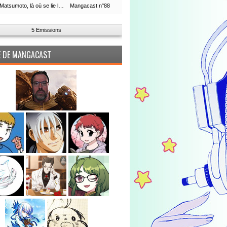
Leiji Matsumoto, là où se lie la boucle du temps
Mangacast n°88
5 Emissions
PE DE MANGACAST