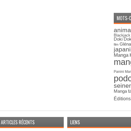
MOTS-C
anima
Blackjack
Doki Dok
Gléna
film
japan
Manga
man
Panini Ma
pod
seine
Manga
t
Édition
ARTICLES RÉCENTS
LIENS