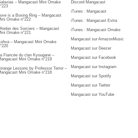
alaxias – Mangacast Mini Omake
Discord Mangacast
°223
iTunes : Mangacast
ove is a Boxing Ring – Mangacast
ini Omake n°222
iTunes : Mangacast Extra
’Atelier des Sorciers – Mangacast
iTunes : Mangacast Omake
ini Omake n°221
Mangacast sur AmazonMusic
ohva – Mangacast Mini Omake
°220
Mangacast sur Deezer
a Fiancée du clan Kyougane –
Mangacast sur Facebook
angacast Mini Omake n°219
Mangacast sur Instagram
trange Lessons by Professor Terror –
angacast Mini Omake n°218
Mangacast sur Spotify
Mangacast sur Twitter
Mangacast sur YouTube