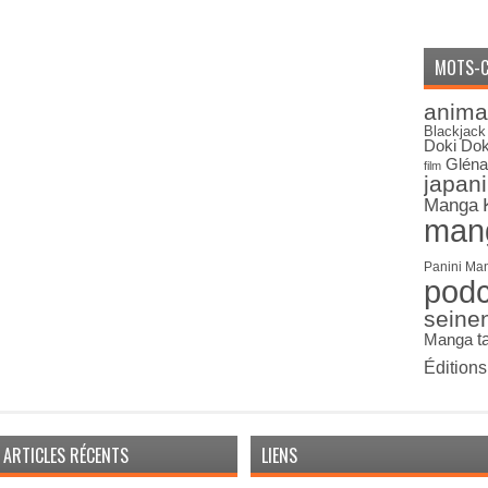
MOTS-C
anima
Blackjack
Doki Dok
Gléna
film
japan
Manga
man
Panini Ma
pod
seine
Manga
t
Édition
ARTICLES RÉCENTS
LIENS