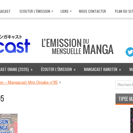
»
»
NGACAST
ECOUTER L’ÉMISSION
LIENS
NOUS CONTACTER
PLAN DU SI
AST OMAKE (2026)
»
ÉCOUTER L’ÉMISSION
»
MANGACAST KAIKOTEN
»
M
on – Mangacast Mini Omake n°95
>
95
TIPEE 