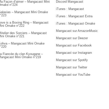
a Façon d’aimer – Mangacast Mini
Discord Mangacast
Omake n°224
iTunes : Mangacast
alaxias – Mangacast Mini Omake
°223
iTunes : Mangacast Extra
ove is a Boxing Ring – Mangacast
iTunes : Mangacast Omake
ini Omake n°222
Mangacast sur AmazonMusic
’Atelier des Sorciers – Mangacast
ini Omake n°221
Mangacast sur Deezer
ohva – Mangacast Mini Omake
Mangacast sur Facebook
°220
Mangacast sur Instagram
a Fiancée du clan Kyougane –
angacast Mini Omake n°219
Mangacast sur Spotify
Mangacast sur Twitter
Mangacast sur YouTube