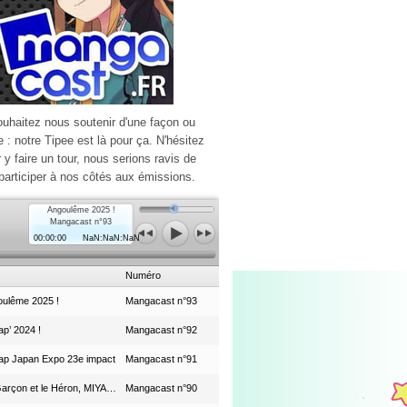
ouhaitez nous soutenir d'une façon ou
e : notre Tipee est là pour ça. N'hésitez
r y faire un tour, nous serions ravis de
participer à nos côtés aux émissions.
Angoulême 2025 !
Mangacast n°93
00:00:00
NaN:NaN:NaN
Numéro
ulême 2025 !
Mangacast n°93
p’ 2024 !
Mangacast n°92
ap Japan Expo 23e impact
Mangacast n°91
Le Garçon et le Héron, MIYAZAKI et le Studio Ghibli
Mangacast n°90