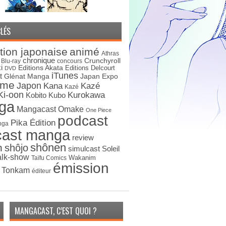
LÉS
tion japonaise
animé
Athras
chronique
Crunchyroll
Blu-ray
concours
i
Editions Akata
Editions Delcourt
DVD
iTunes
t
Japan Expo
Glénat Manga
ime
Japon
Kana
Kazé
Kazé
Ki-oon
Kurokawa
Kobito
Kubo
ga
Mangacast Omake
One Piece
podcast
Pika Édition
nga
cast manga
review
shônen
n
shôjo
simulcast
Soleil
alk-show
Wakanim
Taïfu Comics
émission
s Tonkam
éditeur
MANGACAST, C’EST QUOI ?