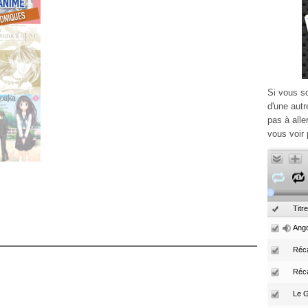
Si vous s
d'une autr
pas à alle
vous voir 
Titre
Ango
Réca
Réc