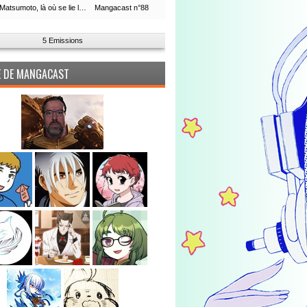
Leiji Matsumoto, là où se lie la boucle du temps
Mangacast n°88
5 Emissions
PE DE MANGACAST