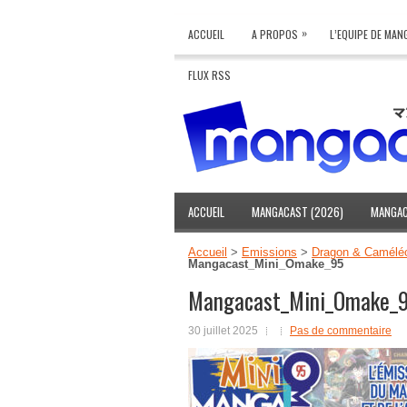
»
ACCUEIL
A PROPOS
L’EQUIPE DE MA
FLUX RSS
ACCUEIL
MANGACAST (2026)
MANGAC
Accueil
>
Emissions
>
Dragon & Camélé
Mangacast_Mini_Omake_95
Mangacast_Mini_Omake_
30 juillet 2025
Pas de commentaire