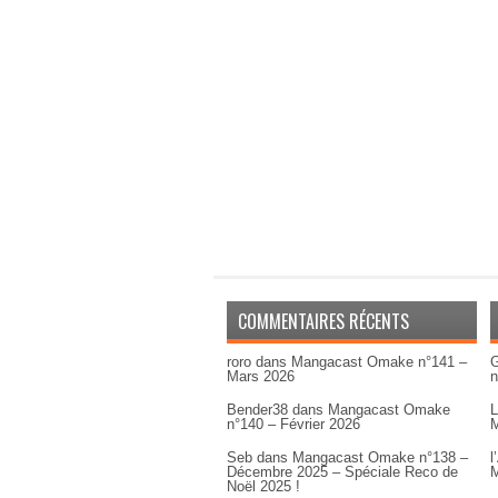
COMMENTAIRES RÉCENTS
roro
dans
Mangacast Omake n°141 –
G
Mars 2026
n
Bender38
dans
Mangacast Omake
L
n°140 – Février 2026
M
Seb
dans
Mangacast Omake n°138 –
l
Décembre 2025 – Spéciale Reco de
M
Noël 2025 !