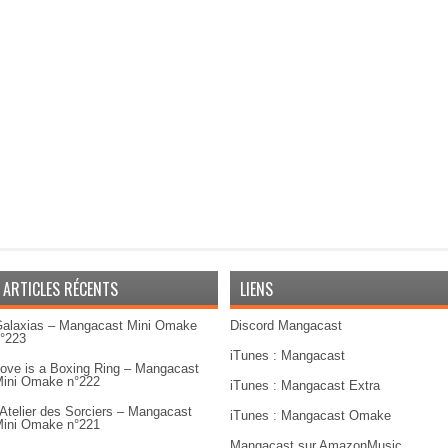
ARTICLES RÉCENTS
LIENS
alaxias – Mangacast Mini Omake
Discord Mangacast
°223
iTunes : Mangacast
ove is a Boxing Ring – Mangacast
ini Omake n°222
iTunes : Mangacast Extra
’Atelier des Sorciers – Mangacast
iTunes : Mangacast Omake
ini Omake n°221
Mangacast sur AmazonMusic