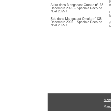
K
Akiro
dans
Mangacast Omake n°138 –
n
Décembre 2025 – Spéciale Reco de
Noël 2025 !
L
M
Seb
dans
Mangacast Omake n°138 –
Décembre 2025 – Spéciale Reco de
S
Noël 2025 !
M
Mang
Mang