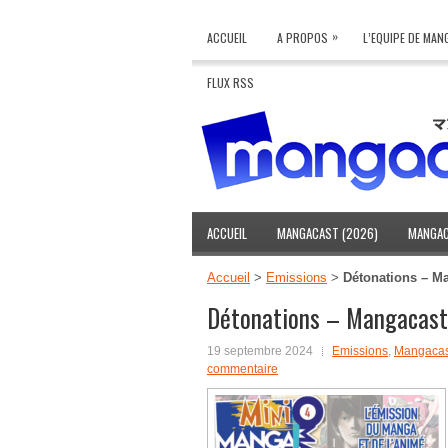
»
ACCUEIL
A PROPOS
L’EQUIPE DE MA
FLUX RSS
ACCUEIL
MANGACAST (2026)
MANGAC
Accueil
>
Emissions
>
Détonations – M
Détonations – Mangacast
19 septembre 2024
Emissions
,
Mangacas
commentaire