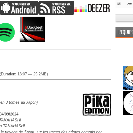
L’ÉQUI
(Duration: 18:07 — 25.2MB)
 en 3 tomes au Japon)
 04/09/2024
 TAKAHASHI
mu TAKAHASHI
 le voyage de Satoru sur les traces des crimes commis par