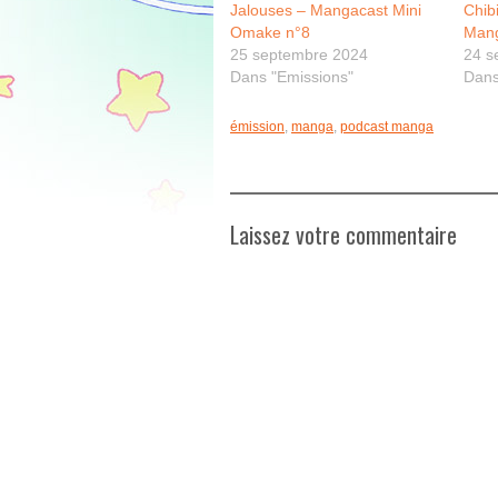
Jalouses – Mangacast Mini
Chib
Omake n°8
Mang
25 septembre 2024
24 s
Dans "Emissions"
Dans
émission
,
manga
,
podcast manga
Laissez votre commentaire