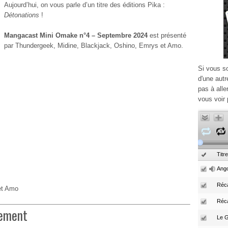
Aujourd’hui, on vous parle d’un titre des éditions Pika :
Détonations
!
Mangacast Mini Omake n°4 – Septembre 2024
est présenté
par Thundergeek, Midine, Blackjack, Oshino, Emrys et Amo.
Si vous s
d'une autr
pas à alle
vous voir 
Titre
Ango
Réca
et Amo
Réc
nement