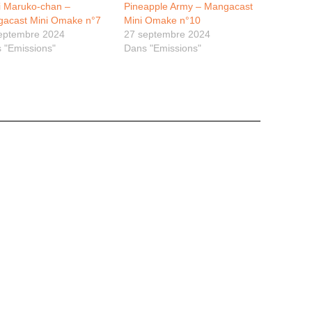
i Maruko-chan –
Pineapple Army – Mangacast
acast Mini Omake n°7
Mini Omake n°10
eptembre 2024
27 septembre 2024
 "Emissions"
Dans "Emissions"