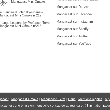
ohva – Mangacast Mini Omake
°220
Mangacast sur Deezer
a Fiancée du clan Kyougane –
Mangacast sur Facebook
angacast Mini Omake n°219
Mangacast sur Instagram
trange Lessons by Professor Terror –
angacast Mini Omake n°218
Mangacast sur Spotify
Mangacast sur Twitter
Mangacast sur YouTube
acast
|
Mangacast Omake
|
Mangacast Extra
|
Liens
|
Mentions légales
|
A p
acast
est une émission mensuelle consacrée au
manga
et à
l'animation japo