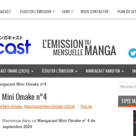
»
»
NGACAST
ECOUTER L’ÉMISSION
LIENS
NOUS CONTACTER
PLAN DU SI
AST OMAKE (2026)
»
ÉCOUTER L’ÉMISSION
»
MANGACAST KAIKOTEN
»
M
angacast Mini Omake n°4
 Mini Omake n°4
TIPEE 
t Mini Omake
,
Mangacast Mini Omake (2024)
Pas de
Bienvenue dans ce
Mangacast Mini Omake n° 4 de
septembre 2024