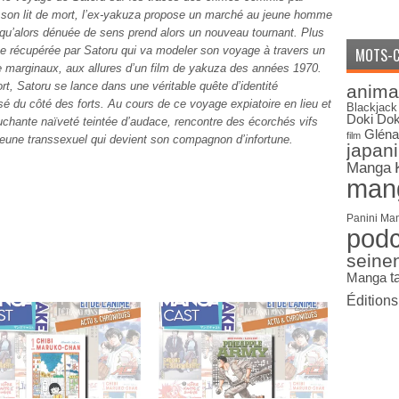
son lit de mort, l’ex-yakuza propose un marché au jeune homme
squ’alors dénuée de sens prend alors un nouveau tournant. Plus
rme récupérée par Satoru qui va modeler son voyage à travers un
MOTS-C
 marginaux, aux allures d’un film de yakuza des années 1970.
ort, Satoru se lance dans une véritable quête d’identité
anima
é du côté des forts. Au cours de ce voyage expiatoire en lieu et
Blackjack
Doki Dok
uchante naïveté teintée d’audace, rencontre des écorchés vifs
Gléna
film
eune transsexuel qui devient son compagnon d’infortune.
japan
Manga
man
Panini Ma
pod
seine
Manga
t
Édition