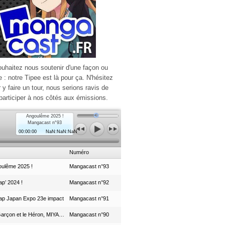
ouhaitez nous soutenir d'une façon ou
e : notre Tipee est là pour ça. N'hésitez
r y faire un tour, nous serions ravis de
participer à nos côtés aux émissions.
Angoulême 2025 !
Mangacast n°93
00:00:00
NaN:NaN:NaN
Numéro
ulême 2025 !
Mangacast n°93
p’ 2024 !
Mangacast n°92
ap Japan Expo 23e impact
Mangacast n°91
Le Garçon et le Héron, MIYAZAKI et le Studio Ghibli
Mangacast n°90