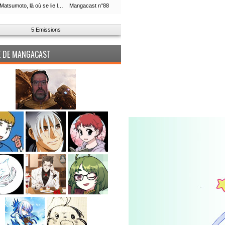
Leiji Matsumoto, là où se lie la boucle du temps
Mangacast n°88
5 Emissions
PE DE MANGACAST