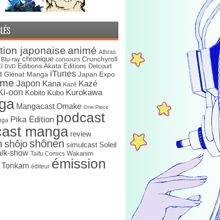
LÉS
tion japonaise
animé
Athras
chronique
Crunchyroll
Blu-ray
concours
i
Editions Akata
Editions Delcourt
DVD
iTunes
t
Japan Expo
Glénat Manga
ime
Japon
Kana
Kazé
Kazé
Ki-oon
Kurokawa
Kobito
Kubo
ga
Mangacast Omake
One Piece
podcast
Pika Édition
nga
cast manga
review
shônen
n
shôjo
simulcast
Soleil
alk-show
Wakanim
Taïfu Comics
émission
s Tonkam
éditeur