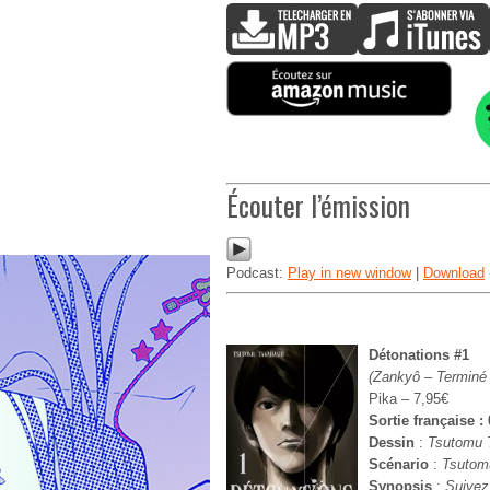
Écouter l’émission
Podcast:
Play in new window
|
Download
Détonations #1
(Zankyô – Terminé
Pika – 7,95€
Sortie française :
Dessin
:
Tsutomu
Scénario
:
Tsuto
Synopsis
:
Suivez