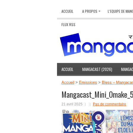
»
ACCUEIL
A PROPOS
L’EQUIPE DE MA
FLUX RSS
ACCUEIL
MANGACAST (2026)
MANGAC
Accueil
>
Emissions
>
Bless – Mangacas
Mangacast_Mini_Omake_
21 avril 2025
Pas de commentaire