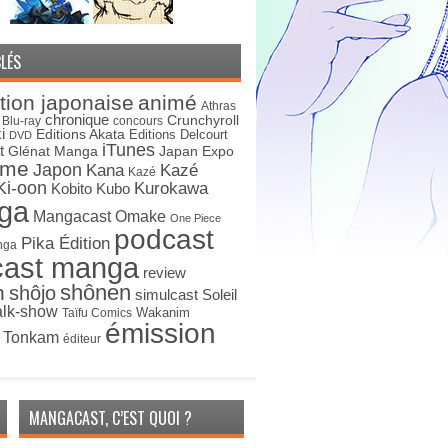
LÉS
tion japonaise
animé
Athras
chronique
Crunchyroll
Blu-ray
concours
i
Editions Akata
Editions Delcourt
DVD
iTunes
t
Japan Expo
Glénat Manga
ime
Japon
Kana
Kazé
Kazé
Ki-oon
Kurokawa
Kobito
Kubo
ga
Mangacast Omake
One Piece
podcast
Pika Édition
nga
cast manga
review
shônen
n
shôjo
simulcast
Soleil
alk-show
Wakanim
Taïfu Comics
émission
s Tonkam
éditeur
MANGACAST, C’EST QUOI ?