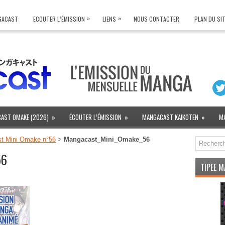
»
»
NGACAST
ECOUTER L’ÉMISSION
LIENS
NOUS CONTACTER
PLAN DU SI
AST OMAKE (2026)
»
ÉCOUTER L’ÉMISSION
»
MANGACAST KAIKOTEN
»
M
t Mini Omake n°56
>
Mangacast_Mini_Omake_56
56
TIPEE 