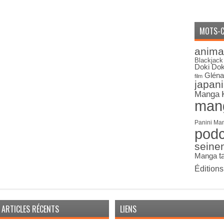
MOTS-C
anima
Blackjack
Doki Dok
Gléna
film
japan
Manga
man
Panini Ma
pod
seine
Manga
t
Édition
ARTICLES RÉCENTS
LIENS