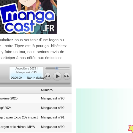
ouhaitez nous soutenir d'une façon ou
e : notre Tipee est là pour ça. N'hésitez
r y faire un tour, nous serions ravis de
participer à nos côtés aux émissions.
Angoulême 2025 !
Mangacast n°93
00:00:00
NaN:NaN:NaN
Numéro
ulême 2025 !
Mangacast n°93
p’ 2024 !
Mangacast n°92
ap Japan Expo 23e impact
Mangacast n°91
Le Garçon et le Héron, MIYAZAKI et le Studio Ghibli
Mangacast n°90