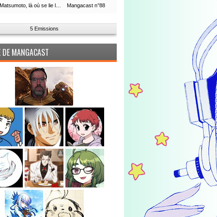
Leiji Matsumoto, là où se lie la boucle du temps
Mangacast n°88
5 Emissions
PE DE MANGACAST