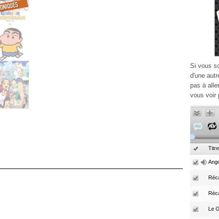
Si vous s
d'une autr
pas à alle
vous voir 
Titre
Ango
Réca
Réc