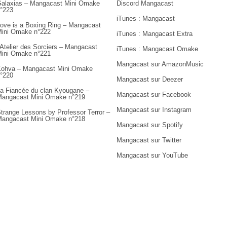
alaxias – Mangacast Mini Omake
Discord Mangacast
°223
iTunes : Mangacast
ove is a Boxing Ring – Mangacast
ini Omake n°222
iTunes : Mangacast Extra
’Atelier des Sorciers – Mangacast
iTunes : Mangacast Omake
ini Omake n°221
Mangacast sur AmazonMusic
ohva – Mangacast Mini Omake
°220
Mangacast sur Deezer
a Fiancée du clan Kyougane –
Mangacast sur Facebook
angacast Mini Omake n°219
Mangacast sur Instagram
trange Lessons by Professor Terror –
angacast Mini Omake n°218
Mangacast sur Spotify
Mangacast sur Twitter
Mangacast sur YouTube