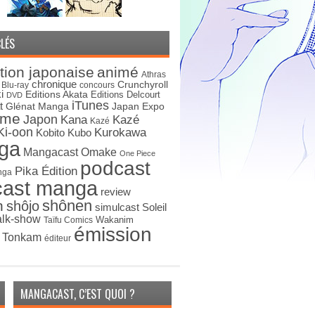
LÉS
tion japonaise
animé
Athras
chronique
Crunchyroll
Blu-ray
concours
i
Editions Akata
Editions Delcourt
DVD
iTunes
t
Japan Expo
Glénat Manga
ime
Japon
Kana
Kazé
Kazé
Ki-oon
Kurokawa
Kobito
Kubo
ga
Mangacast Omake
One Piece
podcast
Pika Édition
nga
cast manga
review
shônen
n
shôjo
simulcast
Soleil
alk-show
Wakanim
Taïfu Comics
émission
s Tonkam
éditeur
MANGACAST, C’EST QUOI ?