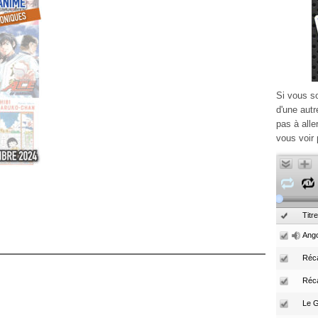
Si vous s
d'une autr
pas à alle
vous voir 
Titre
Ango
Réca
Réc