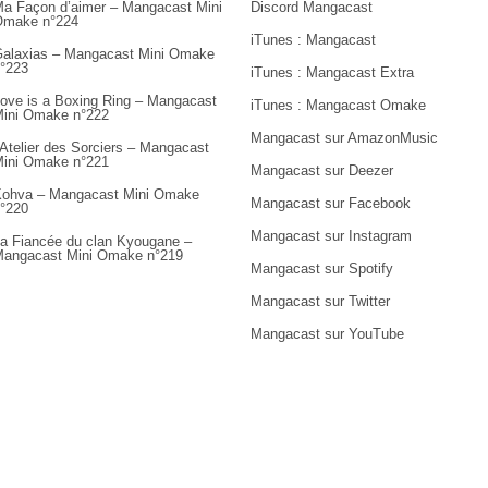
a Façon d’aimer – Mangacast Mini
Discord Mangacast
Omake n°224
iTunes : Mangacast
alaxias – Mangacast Mini Omake
°223
iTunes : Mangacast Extra
ove is a Boxing Ring – Mangacast
iTunes : Mangacast Omake
ini Omake n°222
Mangacast sur AmazonMusic
’Atelier des Sorciers – Mangacast
ini Omake n°221
Mangacast sur Deezer
ohva – Mangacast Mini Omake
Mangacast sur Facebook
°220
Mangacast sur Instagram
a Fiancée du clan Kyougane –
angacast Mini Omake n°219
Mangacast sur Spotify
Mangacast sur Twitter
Mangacast sur YouTube