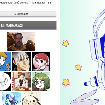
Leiji Matsumoto, là où se lie la boucle du temps
Mangacast n°88
5 Emissions
PE DE MANGACAST