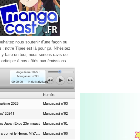
ouhaitez nous soutenir d'une façon ou
e : notre Tipee est là pour ça. N'hésitez
r y faire un tour, nous serions ravis de
participer à nos côtés aux émissions.
Angoulême 2025 !
Mangacast n°93
00:00:00
NaN:NaN:NaN
Numéro
ulême 2025 !
Mangacast n°93
p’ 2024 !
Mangacast n°92
ap Japan Expo 23e impact
Mangacast n°91
Le Garçon et le Héron, MIYAZAKI et le Studio Ghibli
Mangacast n°90