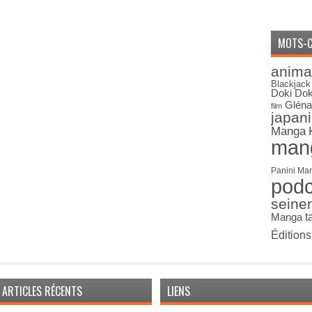
MOTS-C
anima
Blackjack
Doki Dok
Gléna
film
japan
Manga
man
Panini Ma
pod
seine
Manga
t
Édition
ARTICLES RÉCENTS
LIENS