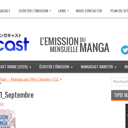
»
»
NGACAST
ECOUTER L’ÉMISSION
LIENS
NOUS CONTACTER
PLAN DU SI
AST OMAKE (2026)
»
ÉCOUTER L’ÉMISSION
»
MANGACAST KAIKOTEN
»
M
han – Mangacast Mini Omake n°11
>
e
1_Septembre
TIPEE 
re