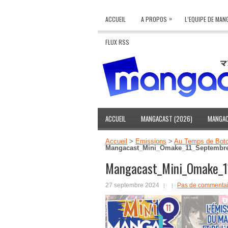
»
ACCUEIL
A PROPOS
L’EQUIPE DE MA
FLUX RSS
ACCUEIL
MANGACAST (2026)
MANGAC
Accueil
>
Emissions
>
Au Temps de Botc
Mangacast_Mini_Omake_11_Septembr
Mangacast_Mini_Omake_1
27 septembre 2024
Pas de commentai