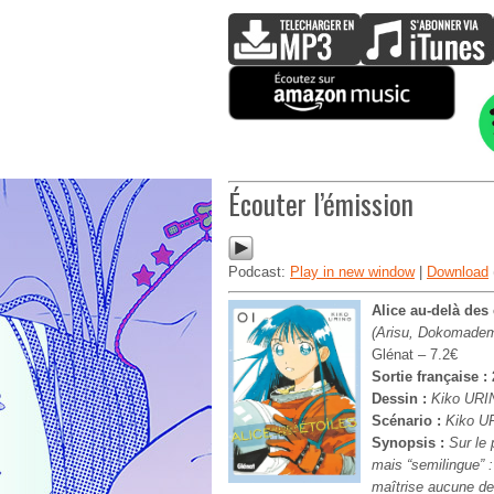
Écouter l’émission
Podcast:
Play in new window
|
Download
Alice au-delà des 
(Arisu, Dokomadem
Glénat – 7.2€
Sortie française :
Dessin :
Kiko URI
Scénario :
Kiko U
Synopsis :
Sur le 
mais “semilingue” :
maîtrise aucune des