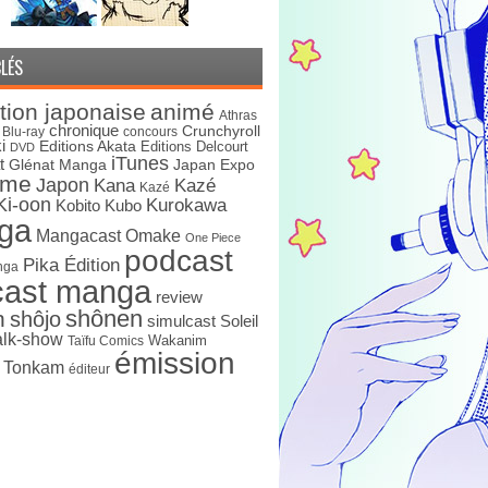
LÉS
tion japonaise
animé
Athras
chronique
Crunchyroll
Blu-ray
concours
i
Editions Akata
Editions Delcourt
DVD
iTunes
t
Japan Expo
Glénat Manga
ime
Japon
Kana
Kazé
Kazé
Ki-oon
Kurokawa
Kobito
Kubo
ga
Mangacast Omake
One Piece
podcast
Pika Édition
nga
cast manga
review
shônen
n
shôjo
simulcast
Soleil
alk-show
Wakanim
Taïfu Comics
émission
s Tonkam
éditeur