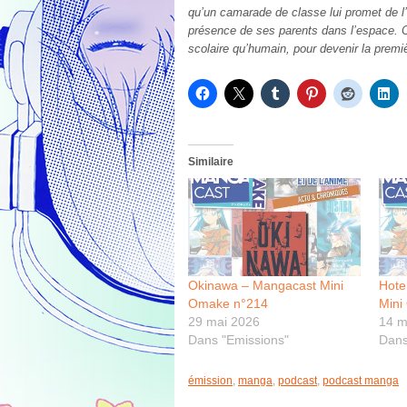
qu’un camarade de classe lui promet de l’a
présence de ses parents dans l’espace. 
scolaire qu’humain, pour devenir la premi
Similaire
Okinawa – Mangacast Mini
Hote
Omake n°214
Mini
29 mai 2026
14 m
Dans "Emissions"
Dans
émission
,
manga
,
podcast
,
podcast manga