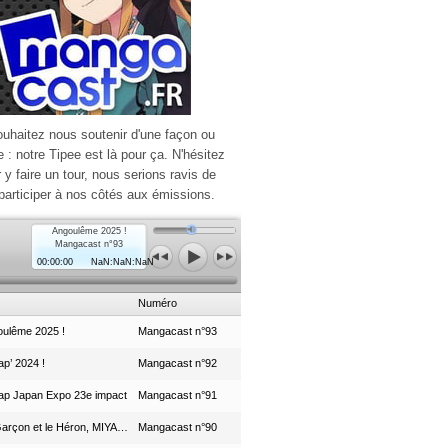
ouhaitez nous soutenir d'une façon ou
e : notre Tipee est là pour ça. N'hésitez
r y faire un tour, nous serions ravis de
participer à nos côtés aux émissions.
Angoulême 2025 !
Mangacast n°93
00:00:00
NaN:NaN:NaN
Numéro
ulême 2025 !
Mangacast n°93
p’ 2024 !
Mangacast n°92
ap Japan Expo 23e impact
Mangacast n°91
Le Garçon et le Héron, MIYAZAKI et le Studio Ghibli
Mangacast n°90