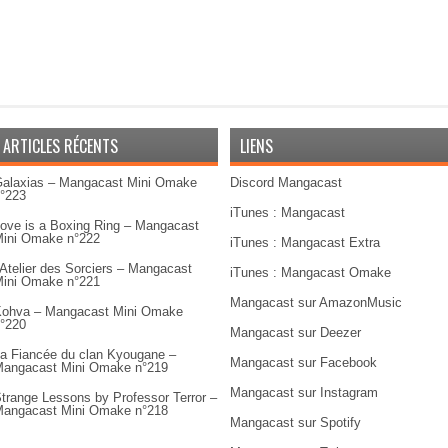
ARTICLES RÉCENTS
LIENS
alaxias – Mangacast Mini Omake
Discord Mangacast
°223
iTunes : Mangacast
ove is a Boxing Ring – Mangacast
ini Omake n°222
iTunes : Mangacast Extra
’Atelier des Sorciers – Mangacast
iTunes : Mangacast Omake
ini Omake n°221
Mangacast sur AmazonMusic
ohva – Mangacast Mini Omake
°220
Mangacast sur Deezer
a Fiancée du clan Kyougane –
Mangacast sur Facebook
angacast Mini Omake n°219
Mangacast sur Instagram
trange Lessons by Professor Terror –
angacast Mini Omake n°218
Mangacast sur Spotify