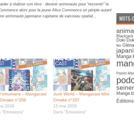
ider à réaliser son rêve : devenir astronaute pour “ressentir” la
Commence alors pour la jeune Alice Commence un périple autant
ère astronaute japonaise capitaine de vaisseau spatial…
MOTS-C
anima
Blackjack
Doki Dok
Gléna
film
japan
Manga
man
Panini Ma
pod
seine
Manga
t
l Inhumans – Mangacast
Junk World – Mangacast Mini
 Omake n°206
Omake n°207
Édition
ai 2026
15 mai 2026
 "Emissions"
Dans "Emissions"