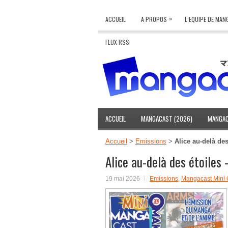
»
ACCUEIL
A PROPOS
L’EQUIPE DE MA
FLUX RSS
ACCUEIL
MANGACAST (2026)
MANGAC
Accueil
>
Emissions
>
Alice au-delà de
Alice au-delà des étoile
19 mai 2026
Emissions
,
Mangacast Mini