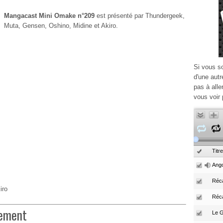
Mangacast Mini Omake n°209
est présenté par Thundergeek,
Muta, Gensen, Oshino, Midine et Akiro.
Si vous s
d'une autr
pas à alle
vous voir 
Titre
Ango
Réca
iro
Réc
nement