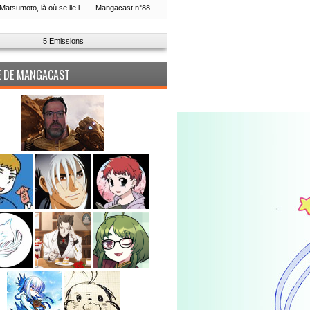
Leiji Matsumoto, là où se lie la boucle du temps
Mangacast n°88
5 Emissions
PE DE MANGACAST