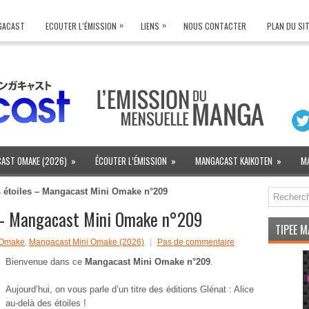
»
»
NGACAST
ECOUTER L’ÉMISSION
LIENS
NOUS CONTACTER
PLAN DU SI
AST OMAKE (2026)
»
ÉCOUTER L’ÉMISSION
»
MANGACAST KAIKOTEN
»
M
s étoiles – Mangacast Mini Omake n°209
s – Mangacast Mini Omake n°209
TIPEE 
 Omake
,
Mangacast Mini Omake (2026)
Pas de commentaire
Bienvenue dans ce
Mangacast Mini Omake n°209
.
Aujourd’hui, on vous parle d’un titre des éditions Glénat : Alice
au-delà des étoiles !