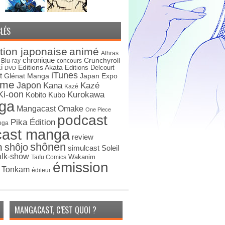
LÉS
tion japonaise
animé
Athras
chronique
Crunchyroll
Blu-ray
concours
i
Editions Akata
Editions Delcourt
DVD
iTunes
t
Japan Expo
Glénat Manga
ime
Japon
Kana
Kazé
Kazé
Ki-oon
Kurokawa
Kobito
Kubo
ga
Mangacast Omake
One Piece
podcast
Pika Édition
nga
cast manga
review
shônen
n
shôjo
simulcast
Soleil
alk-show
Wakanim
Taïfu Comics
émission
s Tonkam
éditeur
MANGACAST, C’EST QUOI ?