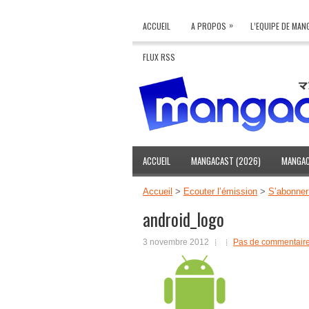
»
ACCUEIL
A PROPOS
L’EQUIPE DE MA
FLUX RSS
ACCUEIL
MANGACAST (2026)
MANGAC
Accueil
>
Écouter l’émission
>
S’abonner
android_logo
3 novembre 2012
Pas de commentair