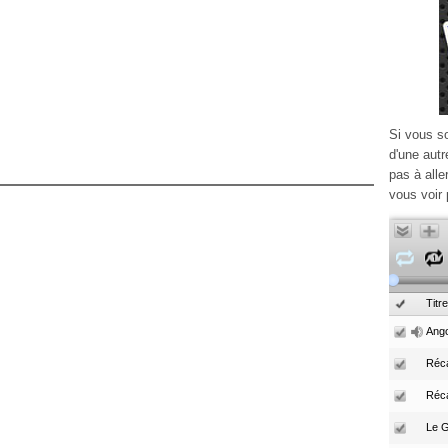
Si vous s
d'une autr
pas à alle
vous voir 
Titre
Ango
Réca
Réc