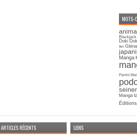
MOTS-C
anima
Blackjack
Doki Dok
Gléna
film
japan
Manga
man
Panini Ma
pod
seine
Manga
t
Édition
ARTICLES RÉCENTS
LIENS