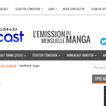
»
»
NGACAST
ECOUTER L’ÉMISSION
LIENS
NOUS CONTACTER
PLAN DU SI
AST OMAKE (2026)
»
ÉCOUTER L’ÉMISSION
»
MANGACAST KAIKOTEN
»
M
 sur Android
>
android_logo
TIPEE 
e