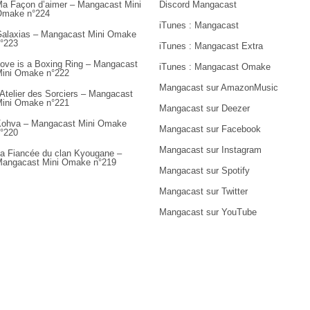
a Façon d’aimer – Mangacast Mini
Discord Mangacast
Omake n°224
iTunes : Mangacast
alaxias – Mangacast Mini Omake
°223
iTunes : Mangacast Extra
ove is a Boxing Ring – Mangacast
iTunes : Mangacast Omake
ini Omake n°222
Mangacast sur AmazonMusic
’Atelier des Sorciers – Mangacast
ini Omake n°221
Mangacast sur Deezer
ohva – Mangacast Mini Omake
Mangacast sur Facebook
°220
Mangacast sur Instagram
a Fiancée du clan Kyougane –
angacast Mini Omake n°219
Mangacast sur Spotify
Mangacast sur Twitter
Mangacast sur YouTube