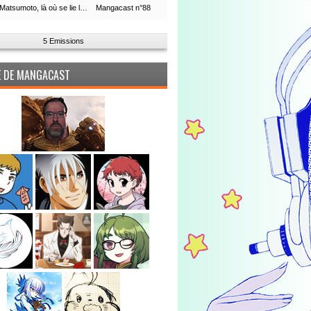
Leiji Matsumoto, là où se lie la boucle du temps
Mangacast n°88
5 Emissions
PE DE MANGACAST