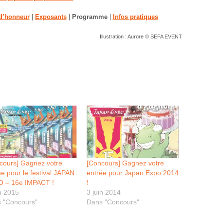
 d’honneur
|
Exposants
|
Programme
|
Infos pratiques
Illustration : Aurore © SEFA EVENT
cours] Gagnez votre
[Concours] Gagnez votre
ée pour le festival JAPAN
entrée pour Japan Expo 2014
 – 16e IMPACT !
!
in 2015
3 juin 2014
 "Concours"
Dans "Concours"