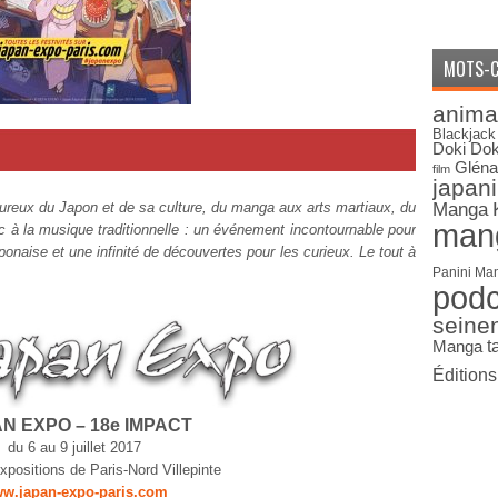
MOTS-C
anima
Blackjack
Doki Dok
Gléna
film
japan
eux du Japon et de sa culture, du manga aux arts martiaux, du
Manga
man
ic à la musique traditionnelle : un événement incontournable pour
aponaise et une infinité de découvertes pour les curieux. Le tout à
Panini Ma
pod
seine
Manga
t
Édition
N EXPO – 18e IMPACT
du 6 au 9 juillet 2017
positions de Paris-Nord Villepinte
w.japan-expo-paris.com