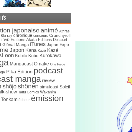
LÉS
tion japonaise
animé
Athras
chronique
Crunchyroll
Blu-ray
concours
i
Editions Akata
Editions Delcourt
DVD
iTunes
t
Japan Expo
Glénat Manga
ime
Japon
Kana
Kazé
Kazé
Ki-oon
Kurokawa
Kobito
Kubo
ga
Mangacast Omake
One Piece
podcast
Pika Édition
nga
cast manga
review
shônen
n
shôjo
simulcast
Soleil
alk-show
Wakanim
Taïfu Comics
émission
s Tonkam
éditeur