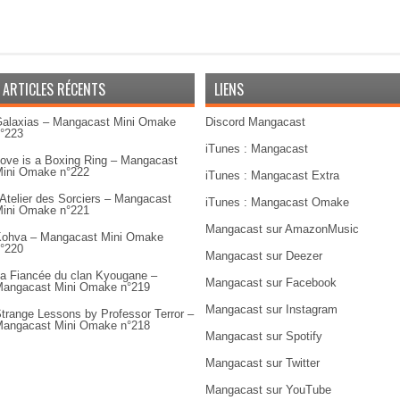
ARTICLES RÉCENTS
LIENS
alaxias – Mangacast Mini Omake
Discord Mangacast
°223
iTunes : Mangacast
ove is a Boxing Ring – Mangacast
ini Omake n°222
iTunes : Mangacast Extra
’Atelier des Sorciers – Mangacast
iTunes : Mangacast Omake
ini Omake n°221
Mangacast sur AmazonMusic
ohva – Mangacast Mini Omake
°220
Mangacast sur Deezer
a Fiancée du clan Kyougane –
Mangacast sur Facebook
angacast Mini Omake n°219
Mangacast sur Instagram
trange Lessons by Professor Terror –
angacast Mini Omake n°218
Mangacast sur Spotify
Mangacast sur Twitter
Mangacast sur YouTube