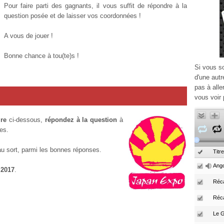
Pour faire parti des gagnants, il vous suffit de répondre à la
question posée et de laisser vos coordonnées !
A vous de jouer !
Bonne chance à tou(te)s !
Si vous s
d'une autr
pas à alle
vous voir 
re
ci-dessous,
répondez à la question
à
es.
au sort, parmi les bonnes réponses.
Titre
Ango
 2017
.
Réca
Réc