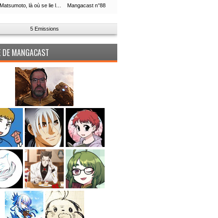
Leiji Matsumoto, là où se lie la boucle du temps
Mangacast n°88
5 Emissions
PE DE MANGACAST