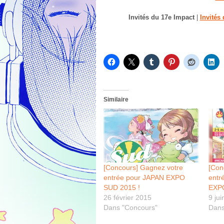
Invités du 17e Impact
|
Invités
Similaire
[Concours] Gagnez votre
[Con
entrée pour JAPAN EXPO
entr
SUD 2015 !
EXPO
26 février 2015
9 ju
Dans "Concours"
Dans