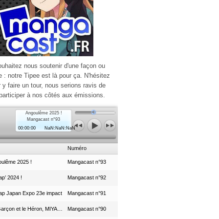
ouhaitez nous soutenir d'une façon ou
e : notre Tipee est là pour ça. N'hésitez
r y faire un tour, nous serions ravis de
participer à nos côtés aux émissions.
Angoulême 2025 !
Mangacast n°93
00:00:00
NaN:NaN:NaN
Numéro
ulême 2025 !
Mangacast n°93
p’ 2024 !
Mangacast n°92
ap Japan Expo 23e impact
Mangacast n°91
Le Garçon et le Héron, MIYAZAKI et le Studio Ghibli
Mangacast n°90