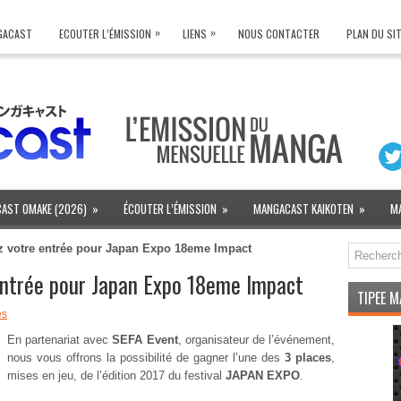
»
»
NGACAST
ECOUTER L’ÉMISSION
LIENS
NOUS CONTACTER
PLAN DU SI
AST OMAKE (2026)
»
ÉCOUTER L’ÉMISSION
»
MANGACAST KAIKOTEN
»
M
 votre entrée pour Japan Expo 18eme Impact
ntrée pour Japan Expo 18eme Impact
TIPEE 
es
En partenariat avec
SEFA Event
, organisateur de l’événement,
nous vous offrons la possibilité de gagner l’une des
3 places
,
mises en jeu, de l’édition 2017 du festival
JAPAN EXPO
.