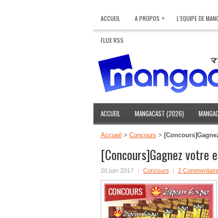
»
ACCUEIL
A PROPOS
L’EQUIPE DE MA
FLUX RSS
ACCUEIL
MANGACAST (2026)
MANGAC
Accueil
>
Concours
>
[Concours]Gagnez
[Concours]Gagnez votre e
20 juin 2017
Concours
2 Commentair