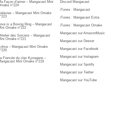
a Façon d’aimer – Mangacast Mini
Discord Mangacast
Omake n°224
iTunes : Mangacast
alaxias – Mangacast Mini Omake
°223
iTunes : Mangacast Extra
ove is a Boxing Ring – Mangacast
iTunes : Mangacast Omake
ini Omake n°222
Mangacast sur AmazonMusic
’Atelier des Sorciers – Mangacast
ini Omake n°221
Mangacast sur Deezer
ohva – Mangacast Mini Omake
Mangacast sur Facebook
°220
Mangacast sur Instagram
a Fiancée du clan Kyougane –
angacast Mini Omake n°219
Mangacast sur Spotify
Mangacast sur Twitter
Mangacast sur YouTube