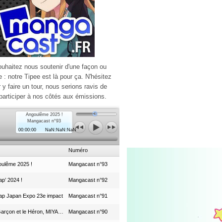
ouhaitez nous soutenir d'une façon ou
e : notre Tipee est là pour ça. N'hésitez
r y faire un tour, nous serions ravis de
participer à nos côtés aux émissions.
Angoulême 2025 !
Mangacast n°93
00:00:00
NaN:NaN:NaN
Numéro
ulême 2025 !
Mangacast n°93
p’ 2024 !
Mangacast n°92
ap Japan Expo 23e impact
Mangacast n°91
Le Garçon et le Héron, MIYAZAKI et le Studio Ghibli
Mangacast n°90