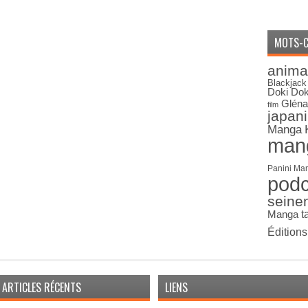
MOTS-C
anima
Blackjack
Doki Dok
Gléna
film
japan
Manga
man
Panini Ma
pod
seine
Manga
t
Édition
ARTICLES RÉCENTS
LIENS