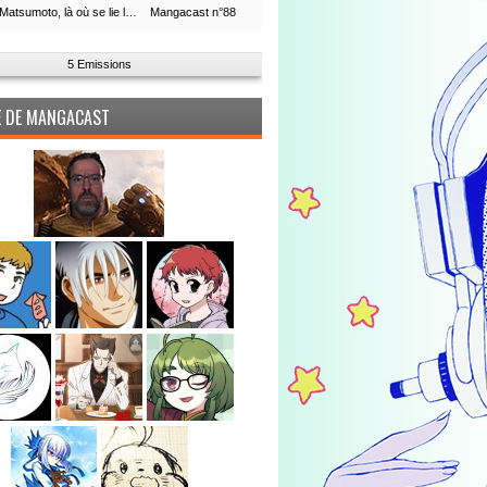
Leiji Matsumoto, là où se lie la boucle du temps
Mangacast n°88
5 Emissions
PE DE MANGACAST