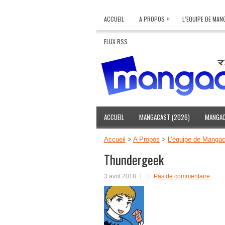
»
ACCUEIL
A PROPOS
L’EQUIPE DE MA
FLUX RSS
ACCUEIL
MANGACAST (2026)
MANGAC
Accueil
>
A Propos
>
L’équipe de Mangac
Thundergeek
3 avril 2018
Pas de commentaire