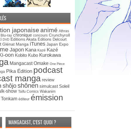
LÉS
tion japonaise
animé
Athras
chronique
Crunchyroll
Blu-ray
concours
i
Editions Akata
Editions Delcourt
DVD
iTunes
t
Japan Expo
Glénat Manga
ime
Japon
Kana
Kazé
Kazé
Ki-oon
Kurokawa
Kobito
Kubo
ga
Mangacast Omake
One Piece
podcast
Pika Édition
nga
cast manga
review
shônen
n
shôjo
simulcast
Soleil
alk-show
Wakanim
Taïfu Comics
émission
s Tonkam
éditeur
MANGACAST, C’EST QUOI ?