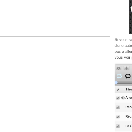
Si vous s
d'une autr
pas à alle
vous voir 
Titre
Ango
Réca
Réc