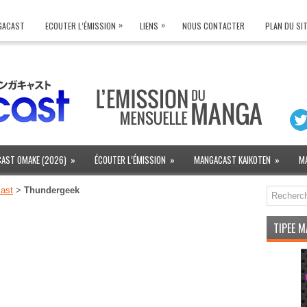
»
»
NGACAST
ECOUTER L’ÉMISSION
LIENS
NOUS CONTACTER
PLAN DU SI
AST OMAKE (2026)
»
ÉCOUTER L’ÉMISSION
»
MANGACAST KAIKOTEN
»
M
ast
>
Thundergeek
TIPEE 