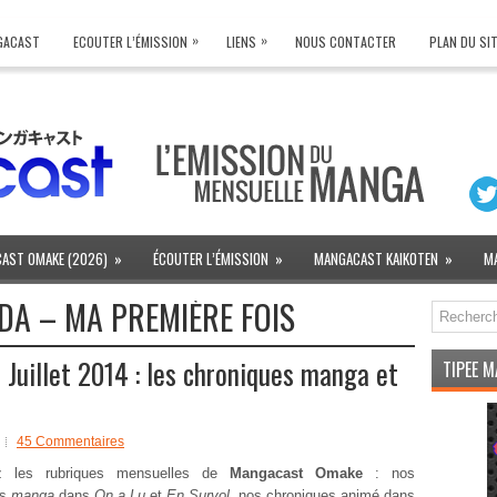
»
»
NGACAST
ECOUTER L’ÉMISSION
LIENS
NOUS CONTACTER
PLAN DU SI
AST OMAKE (2026)
»
ÉCOUTER L’ÉMISSION
»
MANGACAST KAIKOTEN
»
M
A – MA PREMIÈRE FOIS
uillet 2014 : les chroniques manga et
TIPEE 
45 Commentaires
ez les rubriques mensuelles de
Mangacast Omake
: nos
es
manga
dans
On a Lu
et
En Survol
, nos chroniques animé dans