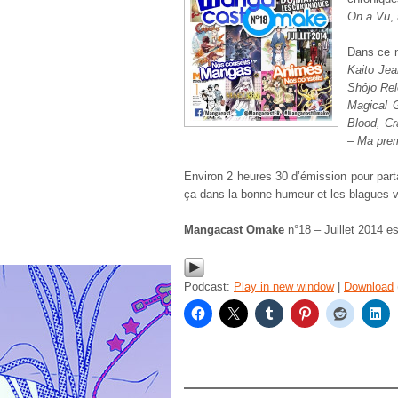
On a Vu
,
Dans ce 
Kaito Je
Shôjo Rel
Magical 
Blood, Cr
– Ma prem
Environ 2 heures 30 d’émission pour par
ça dans la bonne humeur et les blagues 
Mangacast Omake
n°18 – Juillet 2014 e
Podcast:
Play in new window
|
Download