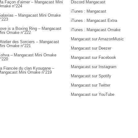
a Façon d’aimer – Mangacast Mini
Discord Mangacast
Omake n°224
iTunes : Mangacast
alaxias – Mangacast Mini Omake
°223
iTunes : Mangacast Extra
ove is a Boxing Ring – Mangacast
iTunes : Mangacast Omake
ini Omake n°222
Mangacast sur AmazonMusic
’Atelier des Sorciers – Mangacast
ini Omake n°221
Mangacast sur Deezer
ohva – Mangacast Mini Omake
Mangacast sur Facebook
°220
Mangacast sur Instagram
a Fiancée du clan Kyougane –
angacast Mini Omake n°219
Mangacast sur Spotify
Mangacast sur Twitter
Mangacast sur YouTube