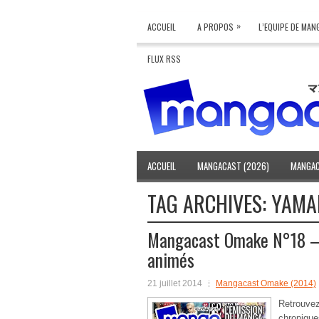
»
ACCUEIL
A PROPOS
L’EQUIPE DE MA
FLUX RSS
ACCUEIL
MANGACAST (2026)
MANGAC
TAG ARCHIVES:
YAMAD
Mangacast Omake N°18 – J
animés
21 juillet 2014
Mangacast Omake (2014)
Retrouv
chroniqu