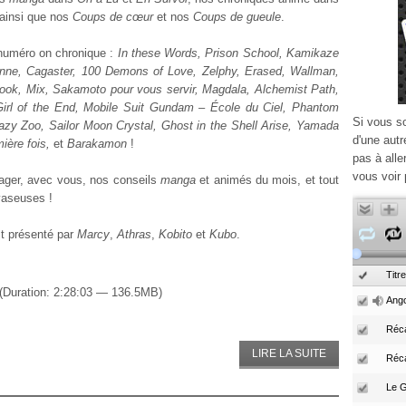
 ainsi que nos
Coups de cœur
et nos
Coups de gueule
.
numéro on chronique :
In these Words, Prison School, Kamikaze
anne, Cagaster, 100 Demons of Love, Zelphy, Erased, Wallman,
ook, Mix, Sakamoto pour vous servir, Magdala, Alchemist Path,
Girl of the End, Mobile Suit Gundam – École du Ciel, Phantom
Si vous s
azy Zoo, Sailor Moon Crystal, Ghost in the Shell Arise, Yamada
d'une autr
ière fois,
et
Barakamon
!
pas à alle
vous voir 
tager, avec vous, nos conseils
manga
et animés du mois, et tout
vaseuses !
st présenté par
Marcy
,
Athras
,
Kobito
et
Kubo
.
Titre
(Duration: 2:28:03 — 136.5MB)
Ango
Réca
LIRE LA SUITE
Réc