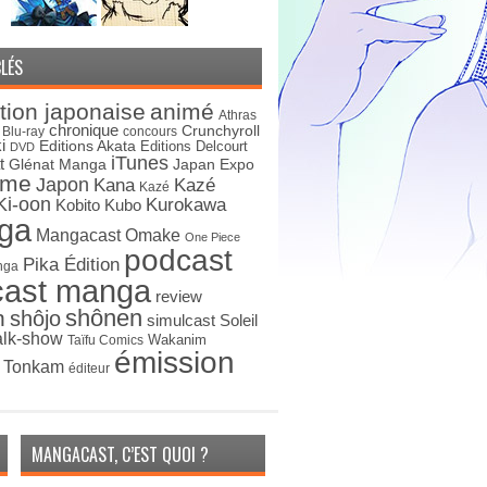
LÉS
tion japonaise
animé
Athras
chronique
Crunchyroll
Blu-ray
concours
i
Editions Akata
Editions Delcourt
DVD
iTunes
t
Japan Expo
Glénat Manga
ime
Japon
Kana
Kazé
Kazé
Ki-oon
Kurokawa
Kobito
Kubo
ga
Mangacast Omake
One Piece
podcast
Pika Édition
nga
cast manga
review
shônen
n
shôjo
simulcast
Soleil
alk-show
Wakanim
Taïfu Comics
émission
s Tonkam
éditeur
MANGACAST, C’EST QUOI ?