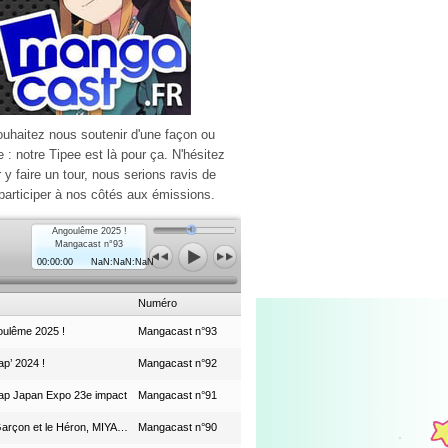
ouhaitez nous soutenir d'une façon ou
e : notre Tipee est là pour ça. N'hésitez
r y faire un tour, nous serions ravis de
participer à nos côtés aux émissions.
Angoulême 2025 !
Mangacast n°93
00:00:00
NaN:NaN:NaN
Numéro
ulême 2025 !
Mangacast n°93
p’ 2024 !
Mangacast n°92
ap Japan Expo 23e impact
Mangacast n°91
Le Garçon et le Héron, MIYAZAKI et le Studio Ghibli
Mangacast n°90