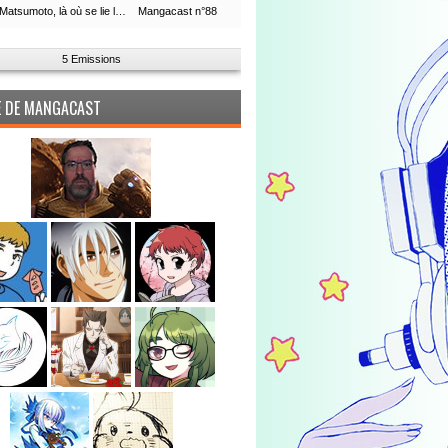
Leiji Matsumoto, là où se lie la boucle du temps
Mangacast n°88
5 Emissions
PE DE MANGACAST