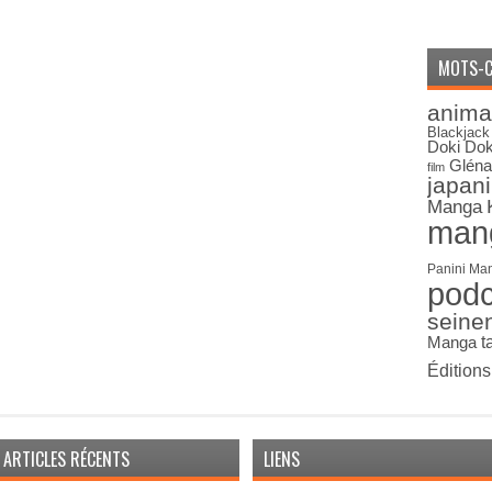
MOTS-C
anima
Blackjack
Doki Dok
Gléna
film
japan
Manga
man
Panini Ma
pod
seine
Manga
t
Édition
ARTICLES RÉCENTS
LIENS