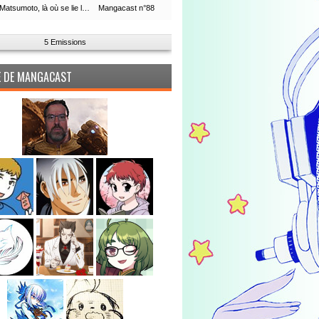
Leiji Matsumoto, là où se lie la boucle du temps
Mangacast n°88
5 Emissions
PE DE MANGACAST