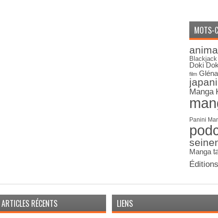
MOTS-C
anima
Blackjack
Doki Dok
Gléna
film
japan
Manga
man
Panini Ma
pod
seine
Manga
t
Édition
ARTICLES RÉCENTS
LIENS