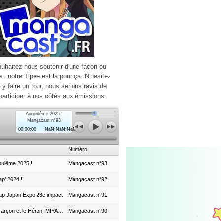
ouhaitez nous soutenir d'une façon ou
e : notre Tipee est là pour ça. N'hésitez
r y faire un tour, nous serions ravis de
participer à nos côtés aux émissions.
Angoulême 2025 !
Mangacast n°93
00:00:00
NaN:NaN:NaN
Numéro
ulême 2025 !
Mangacast n°93
p’ 2024 !
Mangacast n°92
ap Japan Expo 23e impact
Mangacast n°91
Le Garçon et le Héron, MIYAZAKI et le Studio Ghibli
Mangacast n°90