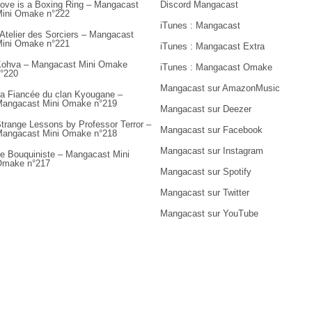
ove is a Boxing Ring – Mangacast
Discord Mangacast
ini Omake n°222
iTunes : Mangacast
’Atelier des Sorciers – Mangacast
ini Omake n°221
iTunes : Mangacast Extra
ohva – Mangacast Mini Omake
iTunes : Mangacast Omake
°220
Mangacast sur AmazonMusic
a Fiancée du clan Kyougane –
angacast Mini Omake n°219
Mangacast sur Deezer
trange Lessons by Professor Terror –
Mangacast sur Facebook
angacast Mini Omake n°218
Mangacast sur Instagram
e Bouquiniste – Mangacast Mini
Omake n°217
Mangacast sur Spotify
Mangacast sur Twitter
Mangacast sur YouTube