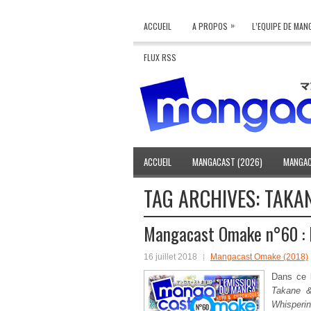
»
ACCUEIL
A PROPOS
L’EQUIPE DE MA
FLUX RSS
ACCUEIL
MANGACAST (2026)
MANGAC
TAG ARCHIVES:
TAKA
Mangacast Omake n°60 : 
16 juillet 2018
Mangacast Omake (2018)
Dans ce
Takane &
Whisperi