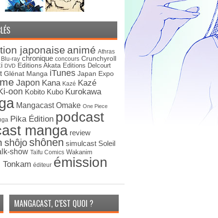
LÉS
tion japonaise
animé
Athras
chronique
Crunchyroll
Blu-ray
concours
i
Editions Akata
Editions Delcourt
DVD
iTunes
t
Japan Expo
Glénat Manga
ime
Japon
Kana
Kazé
Kazé
Ki-oon
Kurokawa
Kobito
Kubo
ga
Mangacast Omake
One Piece
podcast
Pika Édition
nga
cast manga
review
shônen
n
shôjo
simulcast
Soleil
alk-show
Wakanim
Taïfu Comics
émission
s Tonkam
éditeur
MANGACAST, C’EST QUOI ?