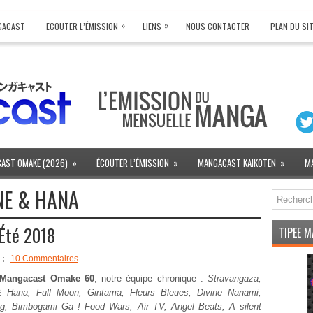
»
»
NGACAST
ECOUTER L’ÉMISSION
LIENS
NOUS CONTACTER
PLAN DU SI
AST OMAKE (2026)
»
ÉCOUTER L’ÉMISSION
»
MANGACAST KAIKOTEN
»
M
NE & HANA
Été 2018
TIPEE 
10 Commentaires
Mangacast Omake 60
, notre équipe chronique :
Stravangaza,
 Hana, Full Moon, Gintama, Fleurs Bleues, Divine Nanami,
ng, Bimbogami Ga ! Food Wars, Air TV, Angel Beats, A silent