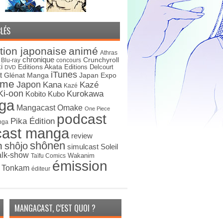
LÉS
tion japonaise
animé
Athras
chronique
Crunchyroll
Blu-ray
concours
i
Editions Akata
Editions Delcourt
DVD
iTunes
t
Japan Expo
Glénat Manga
ime
Japon
Kana
Kazé
Kazé
Ki-oon
Kurokawa
Kobito
Kubo
ga
Mangacast Omake
One Piece
podcast
Pika Édition
nga
cast manga
review
shônen
n
shôjo
simulcast
Soleil
alk-show
Wakanim
Taïfu Comics
émission
s Tonkam
éditeur
MANGACAST, C’EST QUOI ?