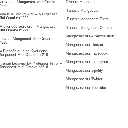
alaxias – Mangacast Mini Omake
Discord Mangacast
°223
iTunes : Mangacast
ove is a Boxing Ring – Mangacast
ini Omake n°222
iTunes : Mangacast Extra
’Atelier des Sorciers – Mangacast
iTunes : Mangacast Omake
ini Omake n°221
Mangacast sur AmazonMusic
ohva – Mangacast Mini Omake
°220
Mangacast sur Deezer
a Fiancée du clan Kyougane –
Mangacast sur Facebook
angacast Mini Omake n°219
Mangacast sur Instagram
trange Lessons by Professor Terror –
angacast Mini Omake n°218
Mangacast sur Spotify
Mangacast sur Twitter
Mangacast sur YouTube