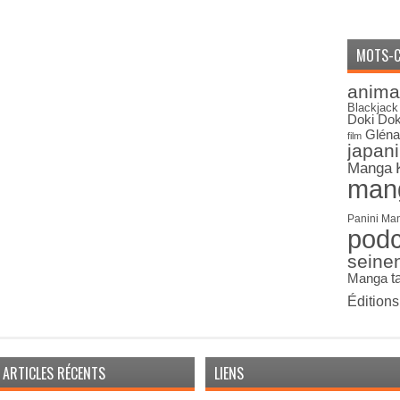
MOTS-C
anima
Blackjack
Doki Dok
Gléna
film
japan
Manga
man
Panini Ma
pod
seine
Manga
t
Édition
ARTICLES RÉCENTS
LIENS