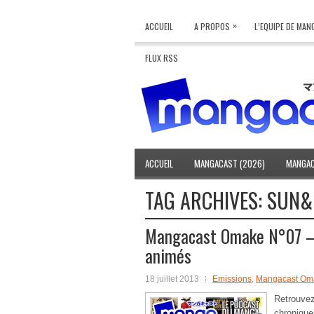
»
ACCUEIL
A PROPOS
L’EQUIPE DE MA
FLUX RSS
ACCUEIL
MANGACAST (2026)
MANGAC
TAG ARCHIVES:
SUN&
Mangacast Omake N°07 – J
animés
18 juillet 2013
Emissions
,
Mangacast Om
Retrouv
chroniqu