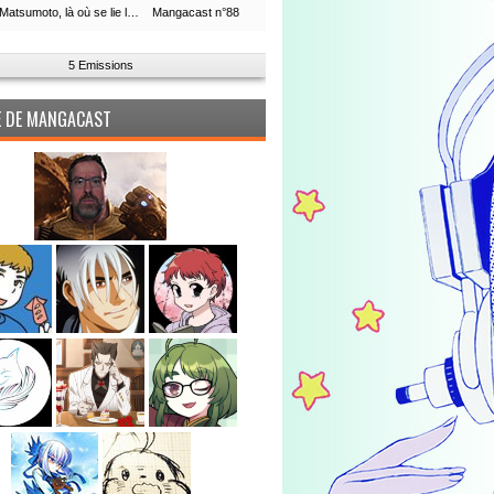
Leiji Matsumoto, là où se lie la boucle du temps
Mangacast n°88
5 Emissions
PE DE MANGACAST