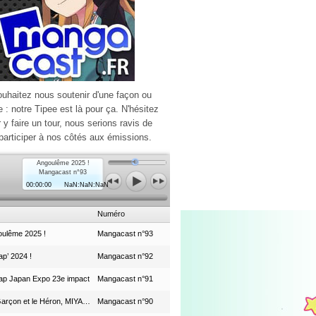
ouhaitez nous soutenir d'une façon ou
e : notre Tipee est là pour ça. N'hésitez
r y faire un tour, nous serions ravis de
participer à nos côtés aux émissions.
Angoulême 2025 !
Mangacast n°93
00:00:00
NaN:NaN:NaN
Numéro
ulême 2025 !
Mangacast n°93
p’ 2024 !
Mangacast n°92
ap Japan Expo 23e impact
Mangacast n°91
Le Garçon et le Héron, MIYAZAKI et le Studio Ghibli
Mangacast n°90