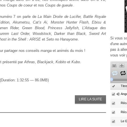
 nos
Coups de coeur
et nos
Coups de gueule
.
numéro 7 on parle de
La Main Droite de Lucifer, Battle Royale
Edition, Akumetsu, Cat’s Ai, Monster Hunter Flash, Ebisu &
amen Rider, Green Blood, Princess Jellyfish, L’Attaque des
Gunnm Last Order, Woodstock, Darker than Black, Sword Art
Si vous s
host in the Shell : ARISE
et
Seto no Hanayome
.
d'une autr
pas à alle
ur partager nos conseils
manga
et animés du mois !
vous voir 
st présenté par
Athras
,
Blackjack
,
Kobito
et
Kubo
.
(Duration: 1:32:55 — 86.0MB)
Titre
Ango
LIRE LA SUITE
Réca
Réc