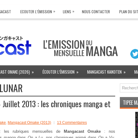
»
»
NGACAST
ECOUTER L’ÉMISSION
LIENS
NOUS CONTACTER
PLAN DU SI
AST OMAKE (2026)
»
ÉCOUTER L’ÉMISSION
»
MANGACAST KAIKOTEN
»
M
LUNAR
uillet 2013 : les chroniques manga et
TIPEE 
ake
,
Mangacast Omake (2013)
13 Commentaires
ez les rubriques mensuelles de
Mangacast Omake
: nos
es
manga
dans
On a Lu
, nos chroniques animé dans
On a Vu
,