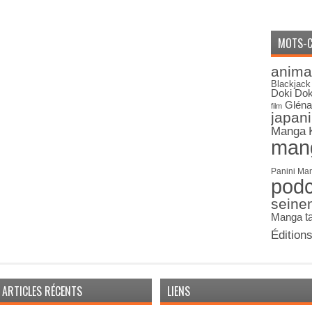
MOTS-C
anima
Blackjack
Doki Dok
Gléna
film
japan
Manga
man
Panini Ma
pod
seine
Manga
t
Édition
ARTICLES RÉCENTS
LIENS