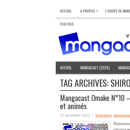
»
ACCUEIL
A PROPOS
L’EQUIPE DE MA
FLUX RSS
ACCUEIL
MANGACAST (2026)
MANGAC
TAG ARCHIVES:
SHIR
Mangacast Omake N°10 – 
et animés
21 novembre 2013
Emissions
,
Mangacas
Retrouv
chroniqu