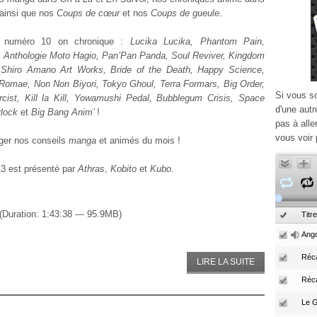
 ainsi que nos
Coups de cœur
et nos
Coups de gueule
.
 numéro 10 on chronique :
Lucika Lucika, Phantom Pain,
, Anthologie Moto Hagio, Pan’Pan Panda, Soul Reviver, Kingdom
 Shiro Amano Art Works, Bride of the Death, Happy Science,
omae, Non Non Biyori, Tokyo Ghoul, Terra Formars, Big Order,
Si vous s
cist, Kill la Kill, Yowamushi Pedal, Bubblegum Crisis, Space
d'une autr
rlock
et
Big Bang Anim’
!
pas à alle
vous voir 
ger nos conseils
manga
et animés du mois !
3 est présenté par
Athras
,
Kobito
et
Kubo
.
(Duration: 1:43:38 — 95.9MB)
Titre
Ango
Réca
LIRE LA SUITE
Réc