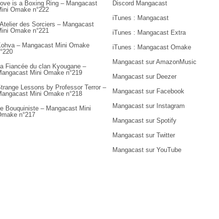
ove is a Boxing Ring – Mangacast
Discord Mangacast
ini Omake n°222
iTunes : Mangacast
’Atelier des Sorciers – Mangacast
ini Omake n°221
iTunes : Mangacast Extra
ohva – Mangacast Mini Omake
iTunes : Mangacast Omake
°220
Mangacast sur AmazonMusic
a Fiancée du clan Kyougane –
angacast Mini Omake n°219
Mangacast sur Deezer
trange Lessons by Professor Terror –
Mangacast sur Facebook
angacast Mini Omake n°218
Mangacast sur Instagram
e Bouquiniste – Mangacast Mini
Omake n°217
Mangacast sur Spotify
Mangacast sur Twitter
Mangacast sur YouTube