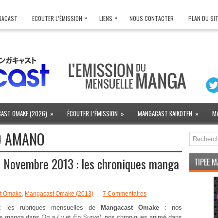
»
»
NGACAST
ECOUTER L’ÉMISSION
LIENS
NOUS CONTACTER
PLAN DU SI
AST OMAKE (2026)
»
ÉCOUTER L’ÉMISSION
»
MANGACAST KAIKOTEN
»
M
O AMANO
Novembre 2013 : les chroniques manga
TIPEE 
t Omake
,
Mangacast Omake (2013)
7 Commentaires
ez les rubriques mensuelles de
Mangacast Omake
: nos
es
manga
dans
On a Lu
et
En Survol
, nos chroniques animé dans