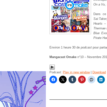
On a Vu
,
Dans ce
Sai:Taker
Hearts –
Thermae R
Blue Exor
Pirate Ha
Environ 1 heure 30 de
podcast
pour parta
Mangacast Omake
n°10 – Novembre 201
Podcast:
Play in new window
|
Download