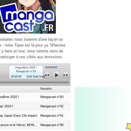
ouhaitez nous soutenir d'une façon ou
e : notre Tipee est là pour ça. N'hésitez
r y faire un tour, nous serions ravis de
participer à nos côtés aux émissions.
Angoulême 2025 !
Mangacast n°93
00:00:00
NaN:NaN:NaN
Numéro
ulême 2025 !
Mangacast n°93
p’ 2024 !
Mangacast n°92
ap Japan Expo 23e impact
Mangacast n°91
Le Garçon et le Héron, MIYAZAKI et le Studio Ghibli
Mangacast n°90