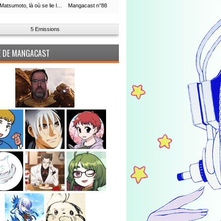
Leiji Matsumoto, là où se lie la boucle du temps
Mangacast n°88
5 Emissions
PE DE MANGACAST