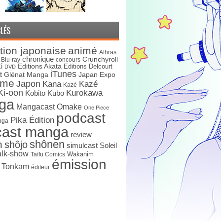
LÉS
tion japonaise
animé
Athras
chronique
Crunchyroll
Blu-ray
concours
i
Editions Akata
Editions Delcourt
DVD
iTunes
t
Japan Expo
Glénat Manga
ime
Japon
Kana
Kazé
Kazé
Ki-oon
Kurokawa
Kobito
Kubo
ga
Mangacast Omake
One Piece
podcast
Pika Édition
nga
cast manga
review
shônen
n
shôjo
simulcast
Soleil
alk-show
Wakanim
Taïfu Comics
émission
s Tonkam
éditeur