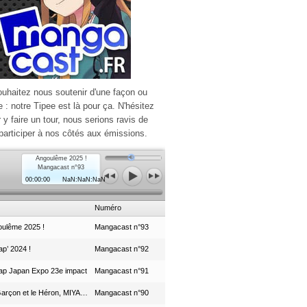
ouhaitez nous soutenir d'une façon ou
e : notre Tipee est là pour ça. N'hésitez
r y faire un tour, nous serions ravis de
participer à nos côtés aux émissions.
Angoulême 2025 !
Mangacast n°93
00:00:00
NaN:NaN:NaN
Numéro
ulême 2025 !
Mangacast n°93
p’ 2024 !
Mangacast n°92
ap Japan Expo 23e impact
Mangacast n°91
Le Garçon et le Héron, MIYAZAKI et le Studio Ghibli
Mangacast n°90