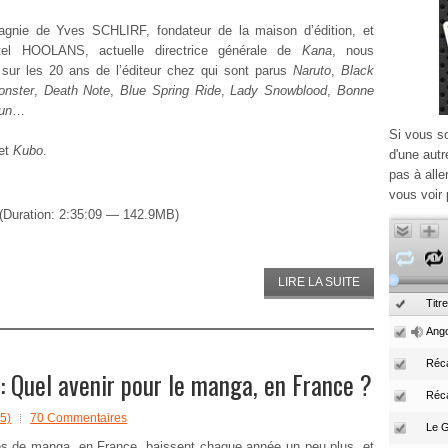
gnie de Yves SCHLIRF, fondateur de la maison d’édition, et
tel HOOLANS, actuelle directrice générale de
Kana
, nous
sur les 20 ans de l’éditeur chez qui sont parus
Naruto
,
Black
onster
,
Death Note
,
Blue Spring Ride
,
Lady Snowblood
,
Bonne
un
…
Si vous s
et
Kubo
.
d'une autr
pas à alle
vous voir 
(Duration: 2:35:09 — 142.9MB)
LIRE LA SUITE
Titre
Ango
Réca
 Quel avenir pour le manga, en France ?
Réc
5)
70 Commentaires
s de manga, en France, baissent chaque année un peu plus, et