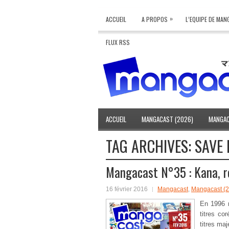
»
ACCUEIL
A PROPOS
L’EQUIPE DE MA
FLUX RSS
ACCUEIL
MANGACAST (2026)
MANGAC
TAG ARCHIVES:
SAVE 
Mangacast N°35 : Kana, r
16 février 2016
Mangacast
,
Mangacast (
En 1996 n
titres co
titres m