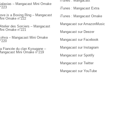
iTunes : Mangacast
alaxias – Mangacast Mini Omake
°223
iTunes : Mangacast Extra
ove is a Boxing Ring – Mangacast
iTunes : Mangacast Omake
ini Omake n°222
Mangacast sur AmazonMusic
’Atelier des Sorciers – Mangacast
ini Omake n°221
Mangacast sur Deezer
ohva – Mangacast Mini Omake
Mangacast sur Facebook
°220
Mangacast sur Instagram
a Fiancée du clan Kyougane –
angacast Mini Omake n°219
Mangacast sur Spotify
Mangacast sur Twitter
Mangacast sur YouTube