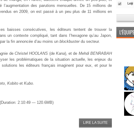
é l’augmentation des parutions mensuelles. De 15 millions de
vendus en 2009, on est passé à un peu plus de 11 millions en
es baisses consécutives, les éditeurs tentent de trouver la
L’ÉQUI
ans un contexte compliqué, tant dans l’hexagone qu’au Japon,
par la fin annoncée d’au moins un
blockbuster
du secteur.
gnie de
Christel HOOLANS
(de
Kana
), et de
Mehdi BENRABAH
yser les problématiques de la situation actuelle, les enjeux du
solutions les éditeurs français imaginent pour eux, et pour le
eto
,
Kobito
et
Kubo
.
(Duration: 2:10:49 — 120.6MB)
LIRE LA SUITE