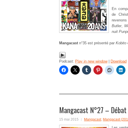
En compa
de Chris
revenons 
Butler
,
M
nuit Punp
Mangacast
n°35 est présenté par
Kobito
Podcast:
Play in new window
|
Download
Mangacast N°27 – Débat :
15 mai 2015
Mangacast
,
Mangacast (201
Les vente