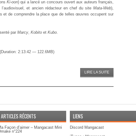
ions
Ki-oon
) qui a lancé un concours ouvert aux auteurs français,
l’audiovisuel, et ancien rédacteur en chef du site
Mata-Web
),
s et de comprendre la place que de telles œuvres occupent sur
ésenté par
Marcy
,
Kobito
et
Kubo
.
(Duration: 2:13:42 — 122.6MB)
LIRE LA SUITE
ARTICLES RÉCENTS
LIENS
a Façon d’aimer – Mangacast Mini
Discord Mangacast
Omake n°224