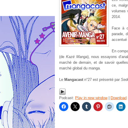
ce, malgr
volumes 
2014.
Face à c
parade, d
accentué 
En compa
(de
Kazé Manga
), nous essayons d’anal
marché de demain, et de savoir quelles 
marché global du manga.
Le
Mangacast
n°27 est présenté par
Sed
Podcast:
Play in new window
|
Download