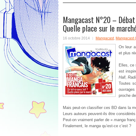
Mangacast N°20 – Débat :
Quelle place sur le march
16 octobre 2014
Mangacast
,
Mangacast 
On leur a
et plus 
Elles, ce
est inspi
Hall
,
Radi
Toutes so
ouvrages
proche d
Mais peut-on classifier ces BD dans la 
Leurs auteurs peuvent-ils être considér
Peut-on vraiment parler de «
manga
franç
Finalement, le
manga
qu’est-ce c’est ?