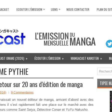
»
»
NGACAST
ECOUTER L’ÉMISSION
LIENS
NOUS CONTACTER
PLAN DU SI
AST OMAKE (2026)
»
ÉCOUTER L’ÉMISSION
»
MANGACAST KAIKOTEN
»
M
ME PYTHIE
etour sur 20 ans d’édition de manga
TIPEE 
2016)
9 Commentaires
aissait un nouvel éditeur de manga, arrivant d’abord avec des
réens il s’est rapidement fait une place sur le marché avec des
ajeurs comme
Saint Seiya
,
Détective Conan
et
YuYu Hakusho
.