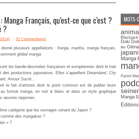
 Manga Français, qu’est-ce que c’est ?
MOTS-C
é ?
anima
Blackjack
(2014)
52 Commentaires
Doki Dok
Gléna
film
 donné plusieurs appellations :
franga
,
manfra
,
manga
français,
japan
récemment
global manga
.
Manga
man
 sont les bande-dessinées françaises et européennes dont le trait
ré des productions japonaises. Elles s’appellent
Dreamland
,
City
Panini Ma
ant
,
Amour Sucré
…
pod
nt le fait d’artistes dont le point commun est de publier leurs
seine
 au format
manga
, en noir & blanc et dans un style graphique
Manga
t
es œuvres nippones.
Édition
même catégorie que les ouvrages venant du Japon ?
és comme des
mangakas
?
ais » ?