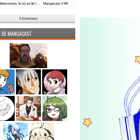
Leiji Matsumoto, là où se lie la boucle du temps
Mangacast n°88
5 Emissions
PE DE MANGACAST