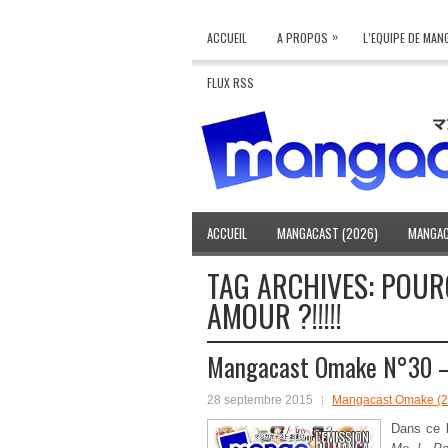
»
ACCUEIL
A PROPOS
L’EQUIPE DE MA
FLUX RSS
ACCUEIL
MANGACAST (2026)
MANGAC
TAG ARCHIVES:
POURQ
AMOUR ?!!!!!
Mangacast Omake N°30 –
28 septembre 2015
Mangacast Omake (2
Dans ce