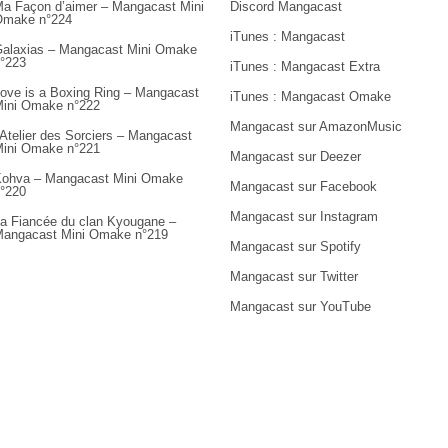
a Façon d’aimer – Mangacast Mini
Discord Mangacast
Omake n°224
iTunes : Mangacast
alaxias – Mangacast Mini Omake
°223
iTunes : Mangacast Extra
ove is a Boxing Ring – Mangacast
iTunes : Mangacast Omake
ini Omake n°222
Mangacast sur AmazonMusic
’Atelier des Sorciers – Mangacast
ini Omake n°221
Mangacast sur Deezer
ohva – Mangacast Mini Omake
Mangacast sur Facebook
°220
Mangacast sur Instagram
a Fiancée du clan Kyougane –
angacast Mini Omake n°219
Mangacast sur Spotify
Mangacast sur Twitter
Mangacast sur YouTube