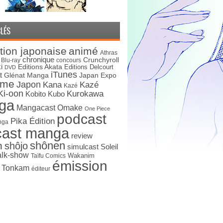
LÉS
tion japonaise
animé
Athras
chronique
Crunchyroll
Blu-ray
concours
i
Editions Akata
Editions Delcourt
DVD
iTunes
t
Japan Expo
Glénat Manga
ime
Japon
Kana
Kazé
Kazé
Ki-oon
Kurokawa
Kobito
Kubo
ga
Mangacast Omake
One Piece
podcast
Pika Édition
nga
cast manga
review
shônen
n
shôjo
simulcast
Soleil
alk-show
Wakanim
Taïfu Comics
émission
s Tonkam
éditeur