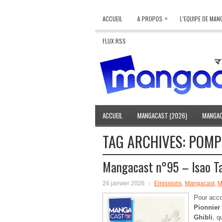
»
ACCUEIL
A PROPOS
L’EQUIPE DE MA
FLUX RSS
ACCUEIL
MANGACAST (2026)
MANGAC
TAG ARCHIVES:
POMP
Mangacast n°95 – Isao Ta
26 janvier 2026
Emissions
,
Mangacast
,
M
Pour acco
Pionnier
Ghibli
, q