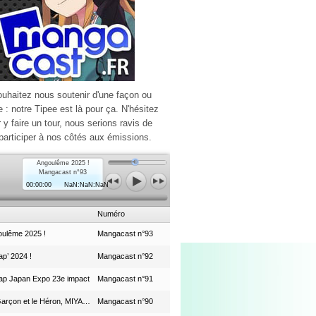
ouhaitez nous soutenir d'une façon ou
e : notre Tipee est là pour ça. N'hésitez
r y faire un tour, nous serions ravis de
participer à nos côtés aux émissions.
Angoulême 2025 !
Mangacast n°93
00:00:00
NaN:NaN:NaN
Numéro
ulême 2025 !
Mangacast n°93
p’ 2024 !
Mangacast n°92
ap Japan Expo 23e impact
Mangacast n°91
Le Garçon et le Héron, MIYAZAKI et le Studio Ghibli
Mangacast n°90