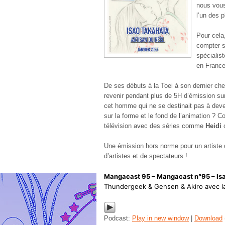
nous vous
l’un des 
Pour cela
compter su
spécialist
en France
De ses débuts à la Toei à son dernier ch
revenir pendant plus de 5H d’émission sur 
cet homme qui ne se destinait pas à deven
sur la forme et le fond de l’animation ? C
télévision avec des séries comme
Heidi
o
Une émission hors norme pour un artiste q
d’artistes et de spectateurs !
Mangacast 95 – Mangacast n°95 – Isa
Thundergeek & Gensen & Akiro avec la 
Podcast:
Play in new window
|
Download