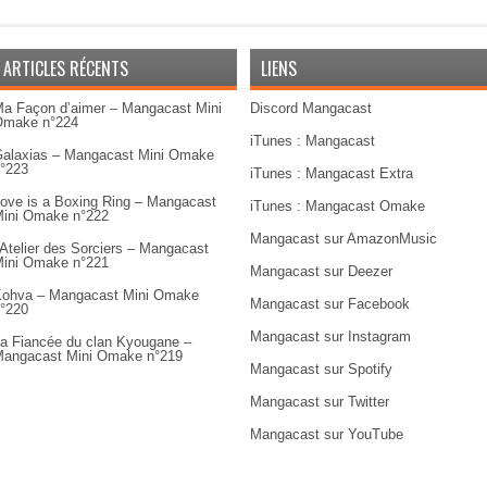
ARTICLES RÉCENTS
LIENS
a Façon d’aimer – Mangacast Mini
Discord Mangacast
Omake n°224
iTunes : Mangacast
alaxias – Mangacast Mini Omake
°223
iTunes : Mangacast Extra
ove is a Boxing Ring – Mangacast
iTunes : Mangacast Omake
ini Omake n°222
Mangacast sur AmazonMusic
’Atelier des Sorciers – Mangacast
ini Omake n°221
Mangacast sur Deezer
ohva – Mangacast Mini Omake
Mangacast sur Facebook
°220
Mangacast sur Instagram
a Fiancée du clan Kyougane –
angacast Mini Omake n°219
Mangacast sur Spotify
Mangacast sur Twitter
Mangacast sur YouTube