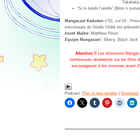
Takahata.
“Si tu tends l’oreille” (Mimi o su
Mangacast Kaikoten
n°01, vol.03 : Pri
méconnues du Studio Ghibli est présenté
Invité Maître
: Matthieu Pinon
Equipe Mangacast :
Marcy, Black Jack
Attention !!
Les émissions Mangacas
nombreuses révélations sur les films d
encourageons à les visionner avant d’
Podcast:
Play in new window
|
Download