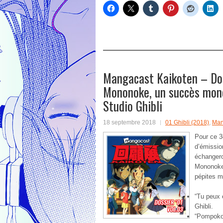
Mangacast Kaikoten – Dos
Mononoke, un succès mond
Studio Ghibli
18 septembre 2018
01 Ghibli (2018)
,
Man
Pour ce 3
d’émissio
échangero
Mononoke,
pépites m
“Tu peux 
Ghibli.
“Pompoko”