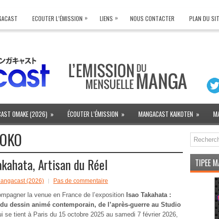
»
»
NGACAST
ECOUTER L’ÉMISSION
LIENS
NOUS CONTACTER
PLAN DU SI
AST OMAKE (2026)
»
ÉCOUTER L’ÉMISSION
»
MANGACAST KAIKOTEN
»
M
OKO
kahata, Artisan du Réel
TIPEE 
angacast (2026)
Pas de commentaire
mpagner la venue en France de l’exposition
Isao Takahata :
 du dessin animé contemporain, de l’après-guerre au Studio
ui se tient à Paris du 15 octobre 2025 au samedi 7 février 2026,