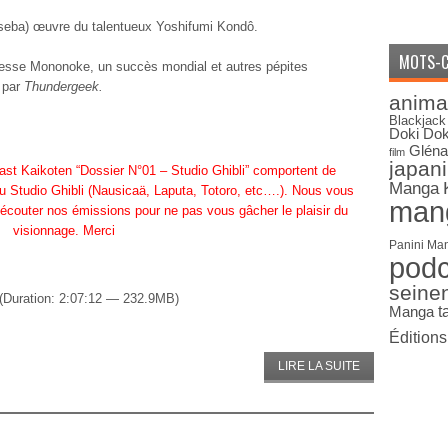
maseba) œuvre du talentueux Yoshifumi Kondô.
MOTS-C
ncesse Mononoke, un succès mondial et autres pépites
 par
Thundergeek.
anima
Blackjack
Doki Dok
Gléna
film
japan
t Kaikoten “Dossier N°01 – Studio Ghibli” comportent de
Manga
u Studio Ghibli (Nausicaä, Laputa, Totoro, etc….). Nous vous
man
écouter nos émissions pour ne pas vous gâcher le plaisir du
visionnage. Merci
Panini Ma
pod
seine
(Duration: 2:07:12 — 232.9MB)
Manga
t
Édition
LIRE LA SUITE