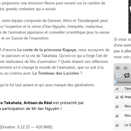
 proposons une émission fleuve pour revenir sur la carrière de
plus grands cinéastes qui a existé.
, notre équipe composée de Gensen, Akiro et Thundergeek peut
r l’expertise et la verve d’Ilan Nguyên, interprète, traducteur,
e de l’animation japonaise et conseiller scientifique pour la venue
 et en Suisse de l’exposition.
Si vous s
d'une autr
ef d’œuvre
Le conte de la princesse Kaguya
, nous essayons de
pas à alle
le parcours et la vie de Takahata. Qu’est-ce qui a forgé l’art de
vous voir 
ir réalisateur de film d’animation ? Quels étaient ses réflexions
omment a-t-il changé le monde de l’animation, que ce soit à la
u au cinéma avec
Le Tombeau des Lucioles
?
ui le fut tout autant et qui aura marqué des générations
Titre
Ango
o Takahata, Artisan du Réel
est présenté par
Réca
participation de Mr Ilan Nguyên !
Réc
(Duration: 5:12:22 — 429.9MB)