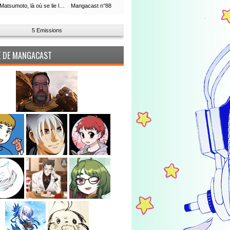
Leiji Matsumoto, là où se lie la boucle du temps
Mangacast n°88
5 Emissions
PE DE MANGACAST