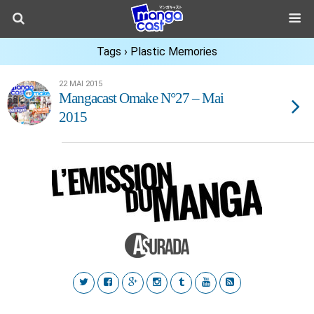
Tags › Plastic Memories
22 MAI 2015
Mangacast Omake N°27 – Mai
2015