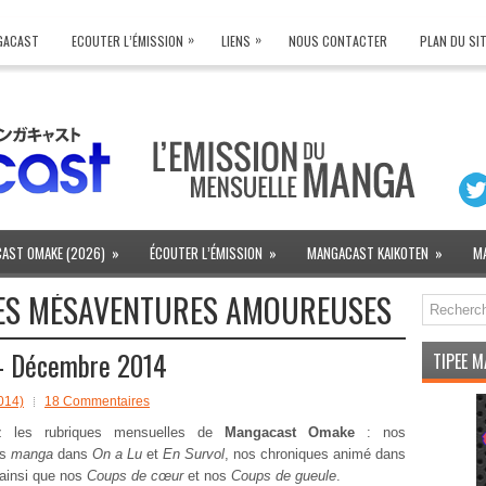
»
»
NGACAST
ECOUTER L’ÉMISSION
LIENS
NOUS CONTACTER
PLAN DU SI
AST OMAKE (2026)
»
ÉCOUTER L’ÉMISSION
»
MANGACAST KAIKOTEN
»
M
TES MÉSAVENTURES AMOUREUSES
– Décembre 2014
TIPEE 
014)
18 Commentaires
ez les rubriques mensuelles de
Mangacast Omake
: nos
es
manga
dans
On a Lu
et
En Survol
, nos chroniques animé dans
 ainsi que nos
Coups de cœur
et nos
Coups de gueule
.