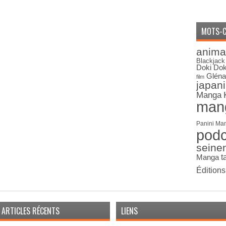
MOTS-C
anima
Blackjack
Doki Dok
Gléna
film
japan
Manga
man
Panini Ma
pod
seine
Manga
t
Édition
ARTICLES RÉCENTS
LIENS