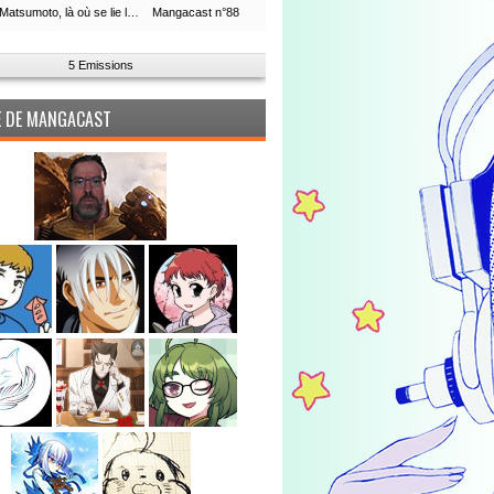
Leiji Matsumoto, là où se lie la boucle du temps
Mangacast n°88
5 Emissions
PE DE MANGACAST