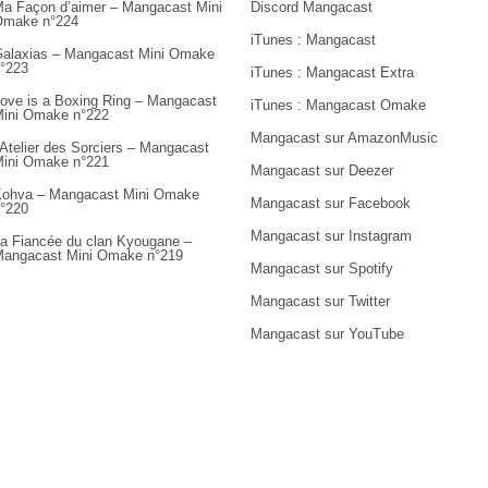
a Façon d’aimer – Mangacast Mini
Discord Mangacast
Omake n°224
iTunes : Mangacast
alaxias – Mangacast Mini Omake
°223
iTunes : Mangacast Extra
ove is a Boxing Ring – Mangacast
iTunes : Mangacast Omake
ini Omake n°222
Mangacast sur AmazonMusic
’Atelier des Sorciers – Mangacast
ini Omake n°221
Mangacast sur Deezer
ohva – Mangacast Mini Omake
Mangacast sur Facebook
°220
Mangacast sur Instagram
a Fiancée du clan Kyougane –
angacast Mini Omake n°219
Mangacast sur Spotify
Mangacast sur Twitter
Mangacast sur YouTube