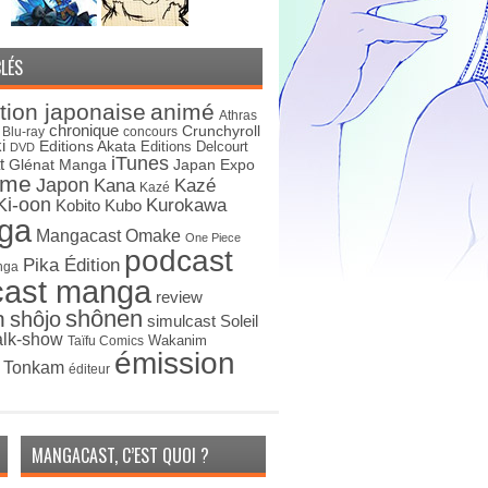
LÉS
tion japonaise
animé
Athras
chronique
Crunchyroll
Blu-ray
concours
i
Editions Akata
Editions Delcourt
DVD
iTunes
t
Japan Expo
Glénat Manga
ime
Japon
Kana
Kazé
Kazé
Ki-oon
Kurokawa
Kobito
Kubo
ga
Mangacast Omake
One Piece
podcast
Pika Édition
nga
cast manga
review
shônen
n
shôjo
simulcast
Soleil
alk-show
Wakanim
Taïfu Comics
émission
s Tonkam
éditeur
MANGACAST, C’EST QUOI ?