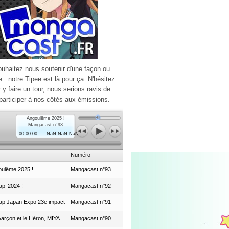
ouhaitez nous soutenir d'une façon ou
e : notre Tipee est là pour ça. N'hésitez
r y faire un tour, nous serions ravis de
participer à nos côtés aux émissions.
Angoulême 2025 !
Mangacast n°93
00:00:00
NaN:NaN:NaN
Numéro
ulême 2025 !
Mangacast n°93
p’ 2024 !
Mangacast n°92
ap Japan Expo 23e impact
Mangacast n°91
Le Garçon et le Héron, MIYAZAKI et le Studio Ghibli
Mangacast n°90