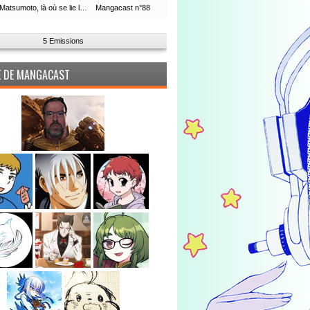
Leiji Matsumoto, là où se lie la boucle du temps
Mangacast n°88
5 Emissions
PE DE MANGACAST