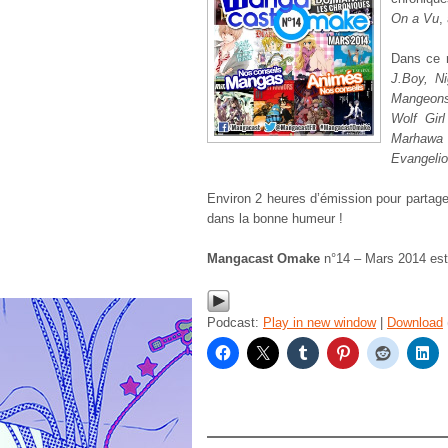
On a Vu
,
Dans ce 
J.Boy, N
Mangeons 
Wolf Gir
Marhawa 
Evangelio
Environ 2 heures d’émission pour partag
dans la bonne humeur !
Mangacast Omake
n°14 – Mars 2014 est
Podcast:
Play in new window
|
Download