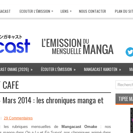
»
»
NGACAST
ECOUTER L’ÉMISSION
LIENS
NOUS CONTACTER
PLAN DU SI
AST OMAKE (2026)
»
ÉCOUTER L’ÉMISSION
»
MANGACAST KAIKOTEN
»
M
 CAFÉ
Mars 2014 : les chroniques manga et
TIPEE 
29 Commentaires
ez les rubriques mensuelles de
Mangacast Omake
: nos
es
manga
dans
On a Lu
et
En Survol
, nos chroniques animé dans