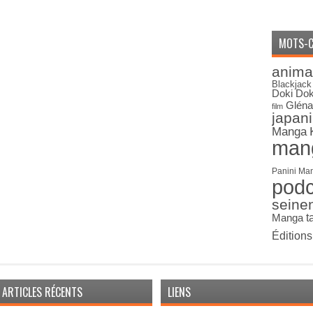
MOTS-C
anima
Blackjack
Doki Dok
Gléna
film
japan
Manga
man
Panini Ma
pod
seine
Manga
t
Édition
ARTICLES RÉCENTS
LIENS