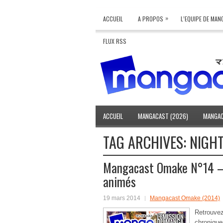
»
ACCUEIL
A PROPOS
L’EQUIPE DE MA
FLUX RSS
ACCUEIL
MANGACAST (2026)
MANGAC
TAG ARCHIVES:
NIGHT
Mangacast Omake N°14 – 
animés
19 mars 2014
Mangacast Omake (2014)
Retrouv
chroniqu