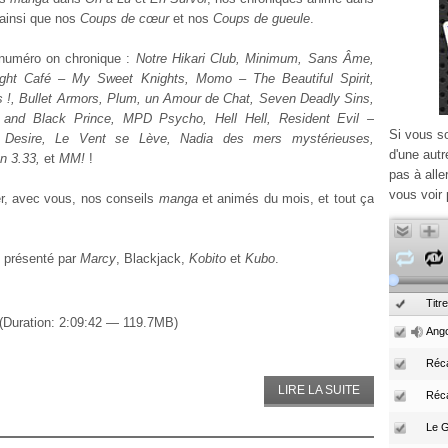
 ainsi que nos
Coups de cœur
et nos
Coups de gueule
.
numéro on chronique :
Notre Hikari Club, Minimum, Sans Âme,
ight Café – My Sweet Knights, Momo – The Beautiful Spirit,
!, Bullet Armors, Plum, un Amour de Chat, Seven Deadly Sins,
l and Black Prince, MPD Psycho, Hell Hell, Resident Evil –
Si vous s
Desire, Le Vent se Lève, Nadia des mers mystérieuses,
d'une autr
n 3.33,
et
MM!
!
pas à alle
vous voir 
er, avec vous, nos conseils
manga
et animés du mois, et tout ça
 présenté par
Marcy
, Blackjack,
Kobito
et
Kubo
.
Titre
(Duration: 2:09:42 — 119.7MB)
Ango
Réca
LIRE LA SUITE
Réc