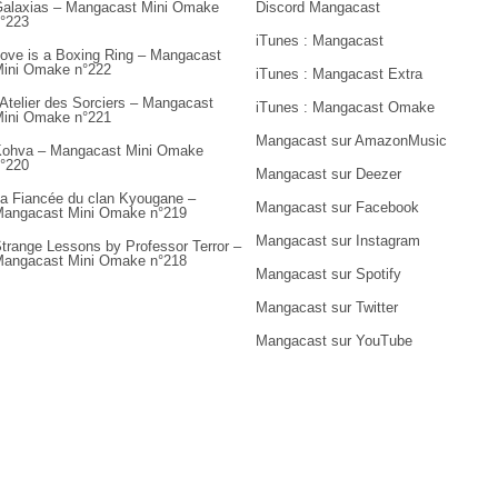
alaxias – Mangacast Mini Omake
Discord Mangacast
°223
iTunes : Mangacast
ove is a Boxing Ring – Mangacast
ini Omake n°222
iTunes : Mangacast Extra
’Atelier des Sorciers – Mangacast
iTunes : Mangacast Omake
ini Omake n°221
Mangacast sur AmazonMusic
ohva – Mangacast Mini Omake
°220
Mangacast sur Deezer
a Fiancée du clan Kyougane –
Mangacast sur Facebook
angacast Mini Omake n°219
Mangacast sur Instagram
trange Lessons by Professor Terror –
angacast Mini Omake n°218
Mangacast sur Spotify
Mangacast sur Twitter
Mangacast sur YouTube