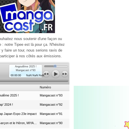
ouhaitez nous soutenir d'une façon ou
e : notre Tipee est là pour ça. N'hésitez
r y faire un tour, nous serions ravis de
participer à nos côtés aux émissions.
Angoulême 2025 !
Mangacast n°93
00:00:00
NaN:NaN:NaN
Numéro
ulême 2025 !
Mangacast n°93
p’ 2024 !
Mangacast n°92
ap Japan Expo 23e impact
Mangacast n°91
Le Garçon et le Héron, MIYAZAKI et le Studio Ghibli
Mangacast n°90