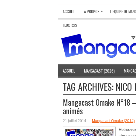
»
ACCUEIL
A PROPOS
L’EQUIPE DE MA
FLUX RSS
ACCUEIL
MANGACAST (2026)
MANGAC
TAG ARCHIVES:
NICO
Mangacast Omake N°18 – J
animés
21 juillet 2014
Mangacast Omake (2014)
Retrouv
chroniqu