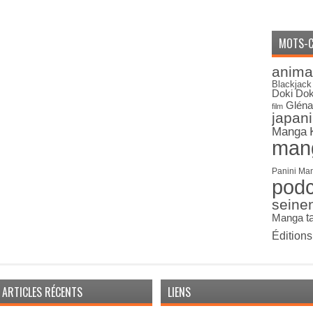
MOTS-C
anima
Blackjack
Doki Dok
Gléna
film
japan
Manga
man
Panini Ma
pod
seine
Manga
t
Édition
ARTICLES RÉCENTS
LIENS