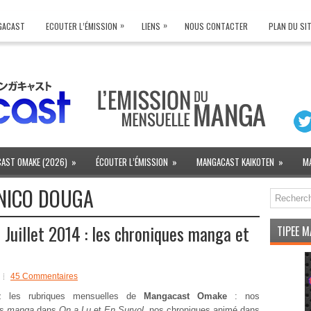
»
»
NGACAST
ECOUTER L’ÉMISSION
LIENS
NOUS CONTACTER
PLAN DU SI
AST OMAKE (2026)
»
ÉCOUTER L’ÉMISSION
»
MANGACAST KAIKOTEN
»
M
 NICO DOUGA
uillet 2014 : les chroniques manga et
TIPEE 
45 Commentaires
ez les rubriques mensuelles de
Mangacast Omake
: nos
es
manga
dans
On a Lu
et
En Survol
, nos chroniques animé dans