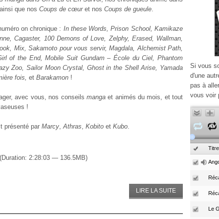
 ainsi que nos
Coups de cœur
et nos
Coups de gueule
.
numéro on chronique :
In these Words, Prison School, Kamikaze
anne, Cagaster, 100 Demons of Love, Zelphy, Erased, Wallman,
ook, Mix, Sakamoto pour vous servir, Magdala, Alchemist Path,
Girl of the End, Mobile Suit Gundam – École du Ciel, Phantom
Si vous s
azy Zoo, Sailor Moon Crystal, Ghost in the Shell Arise, Yamada
d'une autr
ière fois,
et
Barakamon
!
pas à alle
vous voir 
tager, avec vous, nos conseils
manga
et animés du mois, et tout
vaseuses !
st présenté par
Marcy
,
Athras
,
Kobito
et
Kubo
.
Titre
(Duration: 2:28:03 — 136.5MB)
Ango
Réca
LIRE LA SUITE
Réc