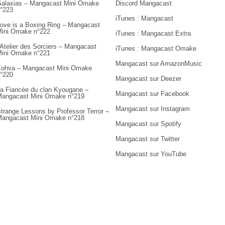
alaxias – Mangacast Mini Omake
Discord Mangacast
°223
iTunes : Mangacast
ove is a Boxing Ring – Mangacast
ini Omake n°222
iTunes : Mangacast Extra
’Atelier des Sorciers – Mangacast
iTunes : Mangacast Omake
ini Omake n°221
Mangacast sur AmazonMusic
ohva – Mangacast Mini Omake
°220
Mangacast sur Deezer
a Fiancée du clan Kyougane –
Mangacast sur Facebook
angacast Mini Omake n°219
Mangacast sur Instagram
trange Lessons by Professor Terror –
angacast Mini Omake n°218
Mangacast sur Spotify
Mangacast sur Twitter
Mangacast sur YouTube