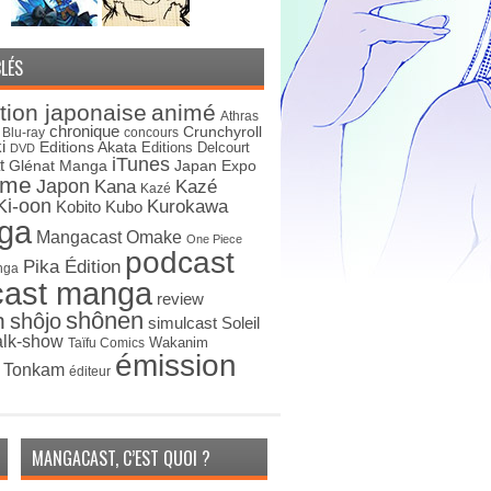
LÉS
tion japonaise
animé
Athras
chronique
Crunchyroll
Blu-ray
concours
i
Editions Akata
Editions Delcourt
DVD
iTunes
t
Japan Expo
Glénat Manga
ime
Japon
Kana
Kazé
Kazé
Ki-oon
Kurokawa
Kobito
Kubo
ga
Mangacast Omake
One Piece
podcast
Pika Édition
nga
cast manga
review
shônen
n
shôjo
simulcast
Soleil
alk-show
Wakanim
Taïfu Comics
émission
s Tonkam
éditeur
MANGACAST, C’EST QUOI ?