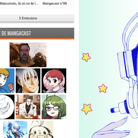
Leiji Matsumoto, là où se lie la boucle du temps
Mangacast n°88
5 Emissions
PE DE MANGACAST