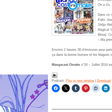
On a Vu
,
Dans ce 
Kaito Je
Shôjo Rel
Magical 
Blood, Cr
– Ma prem
Environ 2 heures 30 d’émission pour par
ça dans la bonne humeur et les blagues 
Mangacast Omake
n°18 – Juillet 2014 e
Podcast:
Play in new window
|
Download