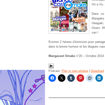
On a Vu
,
Dans ce
Mangaka &
Uwagaki,
Gears, Wo
san
!
Environ 2 heures d’émission pour partag
dans la bonne humeur et les blagues vas
Mangacast Omake
n°20 – Octobre 2014 
Podcast:
Play in new window
|
Download