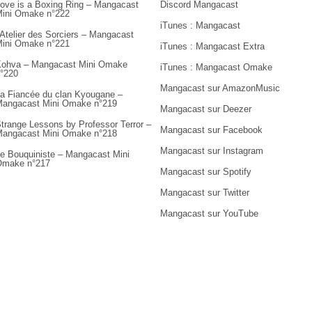
ove is a Boxing Ring – Mangacast
Discord Mangacast
ini Omake n°222
iTunes : Mangacast
’Atelier des Sorciers – Mangacast
ini Omake n°221
iTunes : Mangacast Extra
ohva – Mangacast Mini Omake
iTunes : Mangacast Omake
°220
Mangacast sur AmazonMusic
a Fiancée du clan Kyougane –
angacast Mini Omake n°219
Mangacast sur Deezer
trange Lessons by Professor Terror –
Mangacast sur Facebook
angacast Mini Omake n°218
Mangacast sur Instagram
e Bouquiniste – Mangacast Mini
Omake n°217
Mangacast sur Spotify
Mangacast sur Twitter
Mangacast sur YouTube