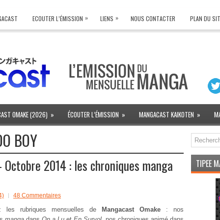
»
»
NGACAST
ECOUTER L’ÉMISSION
LIENS
NOUS CONTACTER
PLAN DU SI
AST OMAKE (2026)
»
ÉCOUTER L’ÉMISSION
»
MANGACAST KAIKOTEN
»
M
DO BOY
Octobre 2014 : les chroniques manga
TIPEE 
4)
48 Commentaires
ez les rubriques mensuelles de
Mangacast Omake
: nos
es
manga
dans
On a Lu
et
En Survol
, nos chroniques animé dans