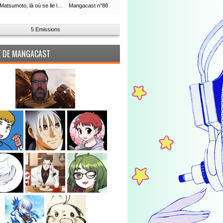
Leiji Matsumoto, là où se lie la boucle du temps
Mangacast n°88
5 Emissions
PE DE MANGACAST