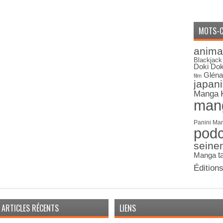
MOTS-C
anima
Blackjack
Doki Dok
Gléna
film
japan
Manga
man
Panini Ma
pod
seine
Manga
t
Édition
ARTICLES RÉCENTS
LIENS