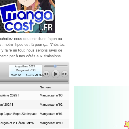
ouhaitez nous soutenir d'une façon ou
e : notre Tipee est là pour ça. N'hésitez
r y faire un tour, nous serions ravis de
participer à nos côtés aux émissions.
Angoulême 2025 !
Mangacast n°93
00:00:00
NaN:NaN:NaN
Numéro
ulême 2025 !
Mangacast n°93
p’ 2024 !
Mangacast n°92
ap Japan Expo 23e impact
Mangacast n°91
Le Garçon et le Héron, MIYAZAKI et le Studio Ghibli
Mangacast n°90