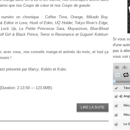
 ainsi que nos
Coups de cœur
et nos
Coups de gueule
.
 numéro on chronique :
Coffee Time, Orange, Mikado Boy,
 Editor in Love, Husk of Eden, UQ Holder, Tokyo River’s Edge,
 Lock Up, La Petite Princesse Sara, Moyasimon, Blue-Blood
lf Girl & Black Prince, Terror in Resonance
et
Gugure! Kokkuri-
Si vous s
d'une autr
pas à alle
er, avec vous, nos conseils
manga
et animés du mois, et tout ça
vous voir 
euses !
est présenté par
Marcy
,
Kobito
et
Kubo
.
(Duration: 2:13:59 — 123.6MB)
Titre
Ango
Réca
LIRE LA SUITE
Réc