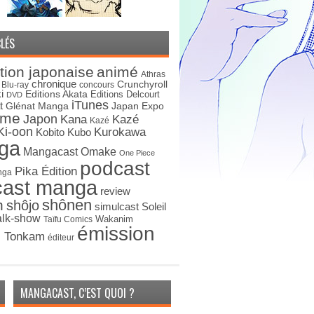
LÉS
tion japonaise
animé
Athras
chronique
Crunchyroll
Blu-ray
concours
i
Editions Akata
Editions Delcourt
DVD
iTunes
t
Japan Expo
Glénat Manga
ime
Japon
Kana
Kazé
Kazé
Ki-oon
Kurokawa
Kobito
Kubo
ga
Mangacast Omake
One Piece
podcast
Pika Édition
nga
cast manga
review
shônen
n
shôjo
simulcast
Soleil
alk-show
Wakanim
Taïfu Comics
émission
s Tonkam
éditeur
MANGACAST, C’EST QUOI ?