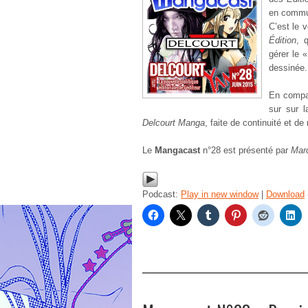
en comm
C’est le 
Édition
, 
gérer le 
dessinée.
En comp
sur sur l
Delcourt Manga
, faite de continuité et d
Le
Mangacast
n°28 est présenté par
Mar
Podcast:
Play in new window
|
Download