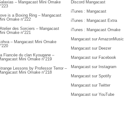
alaxias – Mangacast Mini Omake
Discord Mangacast
°223
iTunes : Mangacast
ove is a Boxing Ring – Mangacast
ini Omake n°222
iTunes : Mangacast Extra
’Atelier des Sorciers – Mangacast
iTunes : Mangacast Omake
ini Omake n°221
Mangacast sur AmazonMusic
ohva – Mangacast Mini Omake
°220
Mangacast sur Deezer
a Fiancée du clan Kyougane –
Mangacast sur Facebook
angacast Mini Omake n°219
Mangacast sur Instagram
trange Lessons by Professor Terror –
angacast Mini Omake n°218
Mangacast sur Spotify
Mangacast sur Twitter
Mangacast sur YouTube