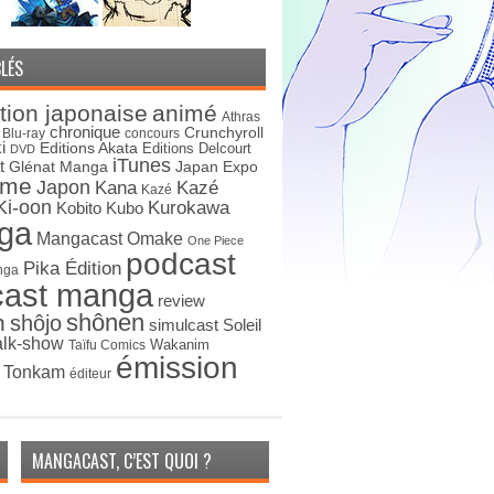
LÉS
tion japonaise
animé
Athras
chronique
Crunchyroll
Blu-ray
concours
i
Editions Akata
Editions Delcourt
DVD
iTunes
t
Japan Expo
Glénat Manga
ime
Japon
Kana
Kazé
Kazé
Ki-oon
Kurokawa
Kobito
Kubo
ga
Mangacast Omake
One Piece
podcast
Pika Édition
nga
cast manga
review
shônen
n
shôjo
simulcast
Soleil
alk-show
Wakanim
Taïfu Comics
émission
s Tonkam
éditeur
MANGACAST, C’EST QUOI ?