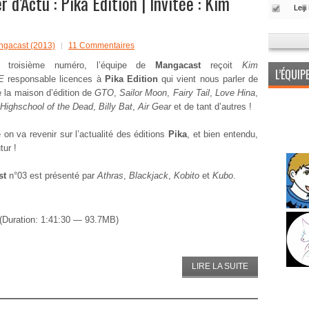
’Actu : Pika Edition | Invitée : Kim
gacast (2013)
11 Commentaires
 troisième numéro, l’équipe de
Mangacast
reçoit
Kim
L’ÉQUI
E
responsable licences à
Pika Edition
qui vient nous parler de
de la maison d’édition de
GTO
,
Sailor Moon
,
Fairy Tail
,
Love Hina
,
Highschool of the Dead
,
Billy Bat
,
Air Gear
et de tant d’autres !
on va revenir sur l’actualité des éditions
Pika
, et bien entendu,
tur !
st
n°03 est présenté par
Athras
,
Blackjack
,
Kobito
et
Kubo
.
(Duration: 1:41:30 — 93.7MB)
LIRE LA SUITE