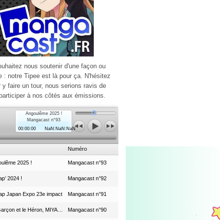
ouhaitez nous soutenir d'une façon ou
e : notre Tipee est là pour ça. N'hésitez
r y faire un tour, nous serions ravis de
participer à nos côtés aux émissions.
Angoulême 2025 !
Mangacast n°93
00:00:00
NaN:NaN:NaN
Numéro
ulême 2025 !
Mangacast n°93
p’ 2024 !
Mangacast n°92
ap Japan Expo 23e impact
Mangacast n°91
Le Garçon et le Héron, MIYAZAKI et le Studio Ghibli
Mangacast n°90