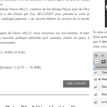
un.
vétéran
Pierre VALLS
, créateur de feu
Manga Player
puis de
Pika
qui a été choisit par
Guy DELCOURT
pour prendre la suite et
« catalogue japonais » du second éditeur du secteur de la bande
Si vous s
agnie de
Pierre VALLS
, nous revenons sur son histoire, et bien
d'une autr
a nouvelle politique éditoriale qu’il souhaite mettre en place à
pas à alle
e nouveautés.
vous voir 
cy
,
Kobito
et
Kubo
.
(Duration: 1:22:37 — 76.4MB)
Titre
Ango
LIRE LA SUITE
Réca
Réc