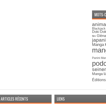
MOTS-C
anima
Blackjack
Doki Dok
Gléna
film
japan
Manga
man
Panini Ma
pod
seine
Manga
t
Édition
ARTICLES RÉCENTS
LIENS