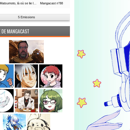
Leiji Matsumoto, là où se lie la boucle du temps
Mangacast n°88
5 Emissions
PE DE MANGACAST