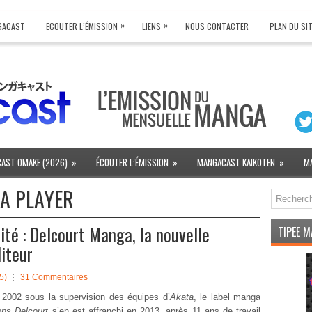
»
»
NGACAST
ECOUTER L’ÉMISSION
LIENS
NOUS CONTACTER
PLAN DU SI
AST OMAKE (2026)
»
ÉCOUTER L’ÉMISSION
»
MANGACAST KAIKOTEN
»
M
A PLAYER
té : Delcourt Manga, la nouvelle
TIPEE 
diteur
5)
31 Commentaires
2002 sous la supervision des équipes d’
Akata
, le label manga
ons Delcourt
s’en est affranchi en 2013, après 11 ans de travail