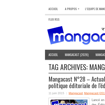
»
ACCUEIL
A PROPOS
L’EQUIPE DE MA
FLUX RSS
ACCUEIL
MANGACAST (2026)
MANGAC
TAG ARCHIVES:
MANG
Mangacast N°28 – Actuali
politique éditoriale de l’é
11 juin 2015
Mangacast
,
Mangacast (201
Lancé en 
des
Éditi