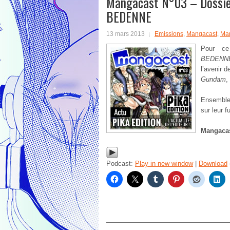
Mangacast N°03 – Dossier d
BEDENNE
13 mars 2013
Emissions
,
Mangacast
,
Man
Pour ce
BEDENN
l’avenir 
Gundam
,
Ensemble 
sur leur fu
Mangaca
Podcast:
Play in new window
|
Download