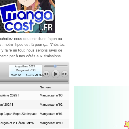
ouhaitez nous soutenir d'une façon ou
e : notre Tipee est là pour ça. N'hésitez
r y faire un tour, nous serions ravis de
participer à nos côtés aux émissions.
Angoulême 2025 !
Mangacast n°93
00:00:00
NaN:NaN:NaN
Numéro
ulême 2025 !
Mangacast n°93
p’ 2024 !
Mangacast n°92
ap Japan Expo 23e impact
Mangacast n°91
Le Garçon et le Héron, MIYAZAKI et le Studio Ghibli
Mangacast n°90