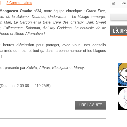
)
8 Commentaires
Mangacast Omake
n°34, notre équipe chronique :
Guren Five,
nts de la Baleine, Deathco, Underwater – Le Village immergé,
h Man, Le Garçon et la Bête, L’ère des cristaux, Dark Sweet
e, L’allumeuse, Soloman, Ah! My Goddess, La nouvelle vie de
L’ÉQUI
rince of Stride Alternative
!
2 heures d’émission pour partager, avec vous, nos conseils
animés du mois, et tout ça dans la bonne humeur et les blagues
 !
est présenté par
Kobito
,
Athras, Blackjack
et
Marcy
.
(Duration: 2:09:08 — 119.2MB)
LIRE LA SUITE