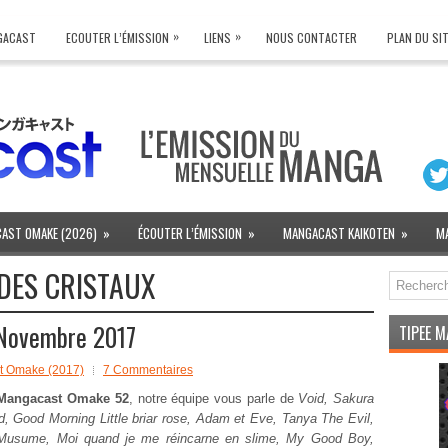
»
»
NGACAST
ECOUTER L’ÉMISSION
LIENS
NOUS CONTACTER
PLAN DU SI
AST OMAKE (2026)
»
ÉCOUTER L’ÉMISSION
»
MANGACAST KAIKOTEN
»
M
 DES CRISTAUX
Novembre 2017
TIPEE 
t Omake (2017)
7 Commentaires
Mangacast Omake 52
, notre équipe vous parle de
Void, Sakura
d, Good Morning Little briar rose, Adam et Eve, Tanya The Evil,
Musume, Moi quand je me réincarne en slime, My Good Boy,