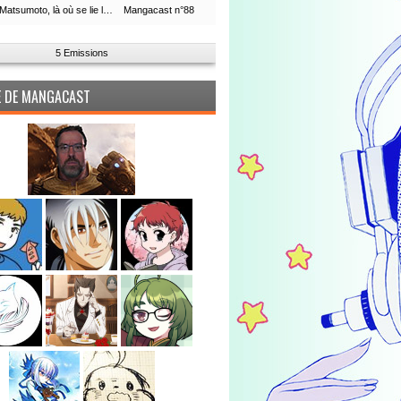
Leiji Matsumoto, là où se lie la boucle du temps
Mangacast n°88
5 Emissions
PE DE MANGACAST