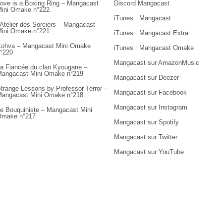
ove is a Boxing Ring – Mangacast
Discord Mangacast
ini Omake n°222
iTunes : Mangacast
’Atelier des Sorciers – Mangacast
ini Omake n°221
iTunes : Mangacast Extra
ohva – Mangacast Mini Omake
iTunes : Mangacast Omake
°220
Mangacast sur AmazonMusic
a Fiancée du clan Kyougane –
angacast Mini Omake n°219
Mangacast sur Deezer
trange Lessons by Professor Terror –
Mangacast sur Facebook
angacast Mini Omake n°218
Mangacast sur Instagram
e Bouquiniste – Mangacast Mini
Omake n°217
Mangacast sur Spotify
Mangacast sur Twitter
Mangacast sur YouTube