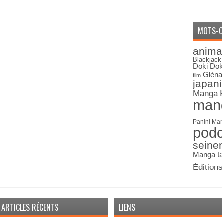
MOTS-C
anima
Blackjack
Doki Dok
Gléna
film
japan
Manga
man
Panini Ma
pod
seine
Manga
t
Édition
ARTICLES RÉCENTS
LIENS