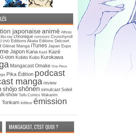
LÉS
tion japonaise
animé
Athras
chronique
Crunchyroll
Blu-ray
concours
i
Editions Akata
Editions Delcourt
DVD
iTunes
t
Japan Expo
Glénat Manga
ime
Japon
Kana
Kazé
Kazé
Ki-oon
Kurokawa
Kobito
Kubo
ga
Mangacast Omake
One Piece
podcast
Pika Édition
nga
cast manga
review
shônen
n
shôjo
simulcast
Soleil
alk-show
Wakanim
Taïfu Comics
émission
s Tonkam
éditeur
MANGACAST, C’EST QUOI ?