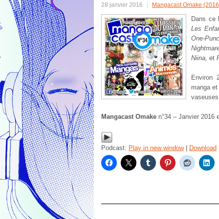
28 janvier 2016
Mangacast Omake (2016
Dans ce
Les Enfa
One-Punc
Nightmar
Niina,
et
P
Environ 
manga et 
vaseuses
Mangacast Omake
n°34 – Janvier 2016 
Podcast:
Play in new window
|
Download