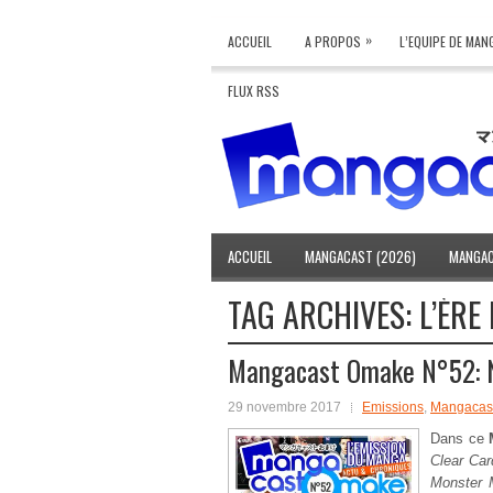
»
ACCUEIL
A PROPOS
L’EQUIPE DE MA
FLUX RSS
ACCUEIL
MANGACAST (2026)
MANGAC
TAG ARCHIVES:
L’ÈRE
Mangacast Omake N°52: 
29 novembre 2017
Emissions
,
Mangacas
Dans ce
Clear Car
Monster 