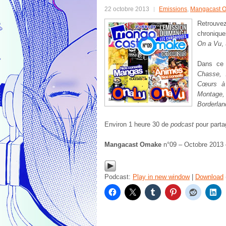
22 octobre 2013
Emissions
,
Mangacast 
Retrouv
chroniqu
On a Vu
,
Dans ce
Chasse, 
Cœurs à 
Montage, 
Borderlan
Environ 1 heure 30 de
podcast
pour parta
Mangacast Omake
n°09 – Octobre 2013 
Podcast:
Play in new window
|
Download