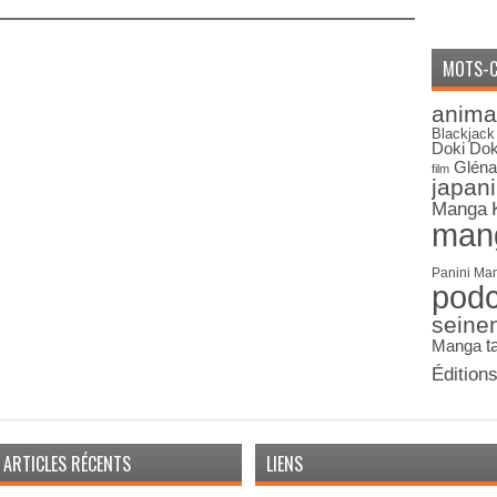
MOTS-C
anima
Blackjack
Doki Dok
Gléna
film
japan
Manga
man
Panini Ma
pod
seine
Manga
t
Édition
ARTICLES RÉCENTS
LIENS