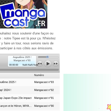
ouhaitez nous soutenir d'une façon ou
e : notre Tipee est là pour ça. N'hésitez
r y faire un tour, nous serions ravis de
participer à nos côtés aux émissions.
Angoulême 2025 !
Mangacast n°93
00:00:00
NaN:NaN:NaN
Numéro
ulême 2025 !
Mangacast n°93
p’ 2024 !
Mangacast n°92
ap Japan Expo 23e impact
Mangacast n°91
Le Garçon et le Héron, MIYAZAKI et le Studio Ghibli
Mangacast n°90