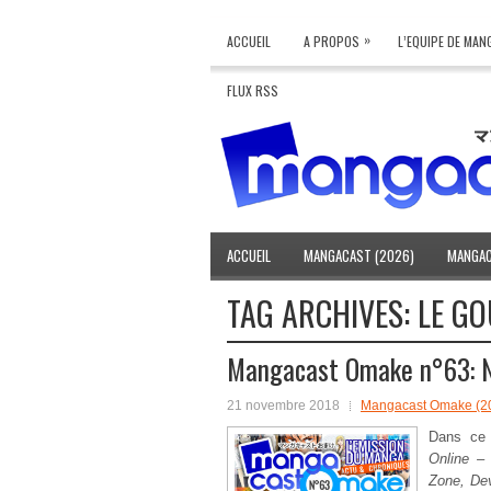
»
ACCUEIL
A PROPOS
L’EQUIPE DE MA
FLUX RSS
ACCUEIL
MANGACAST (2026)
MANGAC
TAG ARCHIVES:
LE GO
Mangacast Omake n°63: 
21 novembre 2018
Mangacast Omake (2
Dans c
Online –
Zone, Dev