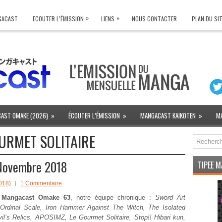
»
»
NGACAST
ECOUTER L’ÉMISSION
LIENS
NOUS CONTACTER
PLAN DU SI
AST OMAKE (2026)
»
ÉCOUTER L’ÉMISSION
»
MANGACAST KAIKOTEN
»
M
URMET SOLITAIRE
Novembre 2018
TIPEE 
018)
1 Commentaire
e
Mangacast Omake 63
, notre équipe chronique :
Sword Art
 Ordinal Scale, Iron Hammer Against The Witch, The Isolated
il’s Relics, APOSIMZ, Le Gourmet Solitaire, Stop!! Hibari kun,