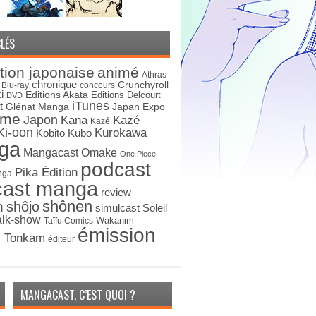
LÉS
tion japonaise
animé
Athras
chronique
Crunchyroll
Blu-ray
concours
i
Editions Akata
Editions Delcourt
DVD
iTunes
t
Japan Expo
Glénat Manga
ime
Japon
Kana
Kazé
Kazé
Ki-oon
Kurokawa
Kobito
Kubo
ga
Mangacast Omake
One Piece
podcast
Pika Édition
nga
cast manga
review
shônen
n
shôjo
simulcast
Soleil
alk-show
Wakanim
Taïfu Comics
émission
s Tonkam
éditeur
MANGACAST, C’EST QUOI ?