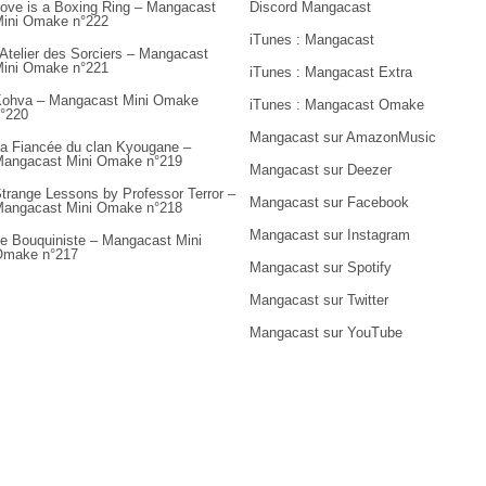
ove is a Boxing Ring – Mangacast
Discord Mangacast
ini Omake n°222
iTunes : Mangacast
’Atelier des Sorciers – Mangacast
ini Omake n°221
iTunes : Mangacast Extra
ohva – Mangacast Mini Omake
iTunes : Mangacast Omake
°220
Mangacast sur AmazonMusic
a Fiancée du clan Kyougane –
angacast Mini Omake n°219
Mangacast sur Deezer
trange Lessons by Professor Terror –
Mangacast sur Facebook
angacast Mini Omake n°218
Mangacast sur Instagram
e Bouquiniste – Mangacast Mini
Omake n°217
Mangacast sur Spotify
Mangacast sur Twitter
Mangacast sur YouTube