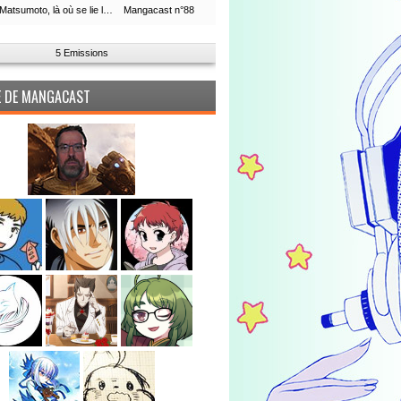
Leiji Matsumoto, là où se lie la boucle du temps
Mangacast n°88
5 Emissions
PE DE MANGACAST