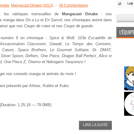
Omake
,
Mangacast Omake (2013)
56 Commentaires
ez les rubriques mensuelles de
Mangacast Omake
: nos
es
manga
dans
On a Lu
et
En Survol
, nos chroniques animé dans
 ainsi que nos
Coups de cœur
et nos
Coups de gueule
.
L’ÉQUI
 numéro 9 on chronique :
Spice & Wolf, 103e Escadrille de
Assassination Classroom, Gewalt, Le Temps des Cerisiers,
Cœurs, Space Brothers, Le Gourmet Solitaire, Dr. DMAT,
Silver Spoon, Drifters, One Piece, Dragon Ball Perfect, Alice in
d, One Piece Z, Oreimo
et Nekogami
Yaoyorozu
!
ger nos conseils
manga
et animés du mois !
est présenté par
Athras
,
Kobito
et
Kubo
.
(Duration: 1:25:18 — 79.0MB)
LIRE LA SUITE