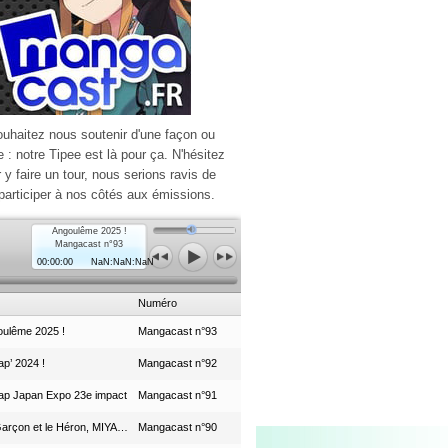
ouhaitez nous soutenir d'une façon ou
e : notre Tipee est là pour ça. N'hésitez
r y faire un tour, nous serions ravis de
participer à nos côtés aux émissions.
Angoulême 2025 !
Mangacast n°93
00:00:00
NaN:NaN:NaN
Numéro
ulême 2025 !
Mangacast n°93
p’ 2024 !
Mangacast n°92
ap Japan Expo 23e impact
Mangacast n°91
Le Garçon et le Héron, MIYAZAKI et le Studio Ghibli
Mangacast n°90