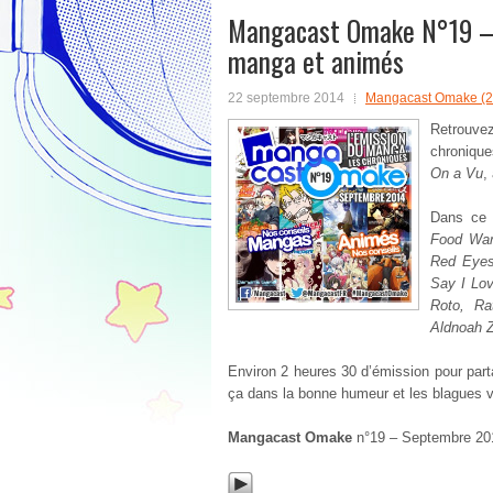
Mangacast Omake N°19 – 
manga et animés
22 septembre 2014
Mangacast Omake (2
Retrouv
chroniqu
On a Vu
,
Dans ce 
Food War
Red Eyes
Say I Lo
Roto, Ra
Aldnoah 
Environ 2 heures 30 d’émission pour par
ça dans la bonne humeur et les blagues 
Mangacast Omake
n°19 – Septembre 20