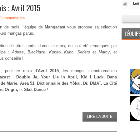
s : Avril 2015
 Commentaires
in de mois, l’équipe de
Mangacast
vous propose sa sélection
L’ÉQUI
eurs mangas parus.
tion de titres sortis durant le mois, qui ont été remarqués par
uipe :
Athras
,
Blackjack
,
Kobito
,
Kubo
,
Sedeto
et
Marcy
, et
us conseille !
z, pour ce mois d’
Avril 2015
, les mangas incontournables
acast
:
Double Je, Your Lie in April, Kid I Luck, Dans
é de Marie, Area 51, Dictionnaire des Yôkai, Dr. DMAT, La Cité
he Origin,
et
Sket Dance
!
LIRE LA SUITE