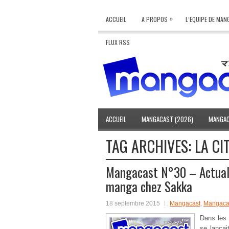
»
ACCUEIL
A PROPOS
L’EQUIPE DE MA
FLUX RSS
ACCUEIL
MANGACAST (2026)
MANGAC
TAG ARCHIVES:
LA CI
Mangacast N°30 – Actuali
manga chez Sakka
18 septembre 2015
Mangacast
,
Mangacas
Dans les 
se lança