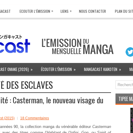
»
»
NGACAST
ECOUTER L’ÉMISSION
LIENS
NOUS CONTACTER
PLAN DU SI
AST OMAKE (2026)
»
ÉCOUTER L’ÉMISSION
»
MANGACAST KAIKOTEN
»
M
TÉ DES ESCLAVES
té : Casterman, le nouveau visage du
TIPEE 
t (2015)
18 Commentaires
années 90, la collection manga du vénérable éditeur
Casterman
it avec des titres comme
l’Habitant de l’Infini
,
Gon
, ou
Spirit of