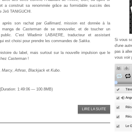
 et a construit sa renommée grâce au formidable succès des
e Jirô TANIGUCHI.
, après son rachat par
Gallimard
, mission est donnée à la
on manga de
Casterman
de se renouveler, et de toucher un
public. C’est Wladimir LABAERE, traducteur et assistant
Si vous s
, qui est choisi pour prendre les commandes de
Sakka
.
d'une autr
pas à alle
stoire du label, mais surtout sur la nouvelle impulsion que le
vous voir 
 chez
Casterman
!
,
Marcy
,
Athras
,
Blackjack
et
Kubo
.
(Duration: 1:49:06 — 100.8MB)
Titre
Ango
Réca
LIRE LA SUITE
Réc