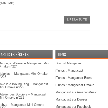
(146.0MB)
LIRE LA SUITE
ARTICLES RÉCENTS
LIENS
a Façon d’aimer – Mangacast Mini
Discord Mangacast
Omake n°224
iTunes : Mangacast
alaxias – Mangacast Mini Omake
°223
iTunes : Mangacast Extra
ove is a Boxing Ring – Mangacast
iTunes : Mangacast Omake
ini Omake n°222
Mangacast sur AmazonMusic
’Atelier des Sorciers – Mangacast
ini Omake n°221
Mangacast sur Deezer
ohva – Mangacast Mini Omake
Mangacast sur Facebook
°220