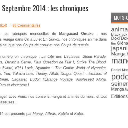
Septembre 2014 : les chroniques
MOTS-C
014)
85 Commentaires
anima
ez les rubriques mensuelles de
Mangacast Omake
: nos
Blackjack
Doki Dok
es
manga
dans
On a Lu
et
En Survol
, nos chroniques animé dans
Gléna
film
 ainsi que nos
Coups de cœur
et nos
Coups de gueule
.
japan
Manga
numéro on chronique :
La Cité des Esclaves, Blood Parade,
man
s, Darwin’s Game, Plus Question de Fuir !, Strike The Blood,
 Sword, Kid I Luck, Nyanpire – The Gothic World of Nyanpire,
Panini Ma
ve You, Yakuza Love Theory, Altaïr, Dragon Quest – Emblem of
pod
tman, Cagaster, Budori l’Étrange Voyage, Appleseed Alpha,
seine
Zero
et
Noucome
!
Manga
t
Édition
tager, avec vous, nos conseils
manga
et animés du mois, et tout
vaseuses !
14 est présenté par
Marcy
,
Athras
,
Kobito
et
Kubo
.