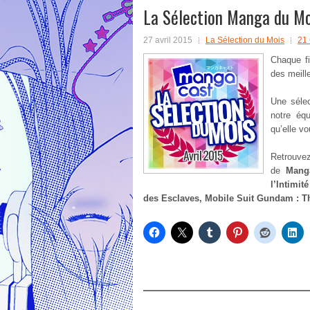
La Sélection Manga du Moi
27 avril 2015
La Sélection du Mois
21
Chaque f
des meill
Une sélec
notre éq
qu’elle vo
Retrouve
de
Mang
l’Intimit
des Esclaves, Mobile Suit Gundam : T