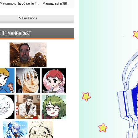
Leiji Matsumoto, là où se lie la boucle du temps
Mangacast n°88
5 Emissions
PE DE MANGACAST