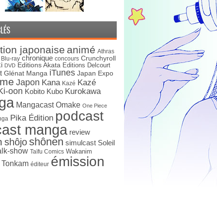
LÉS
tion japonaise
animé
Athras
chronique
Crunchyroll
Blu-ray
concours
i
Editions Akata
Editions Delcourt
DVD
iTunes
t
Japan Expo
Glénat Manga
ime
Japon
Kana
Kazé
Kazé
Ki-oon
Kurokawa
Kobito
Kubo
ga
Mangacast Omake
One Piece
podcast
Pika Édition
nga
cast manga
review
shônen
n
shôjo
simulcast
Soleil
alk-show
Wakanim
Taïfu Comics
émission
s Tonkam
éditeur