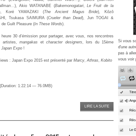
llman
…), Akio WATANABE (
Bakemonogatari
,
Le Fruit de la
), Koré YAMAZAKI (
The Ancient Magus Bride
), Kôzô
HI, Tsukasa SAIMURA (
Crueler than Dead
), Jun TOGAI &
 de Guilt Pleasure (
In These Words
).
 heure 30 d’émission pour partager, avec vous, nos rencontres
Si vous s
 artistes,
mangakas
et
character designers
, lors du 15ème
d'une autr
e
Japan Expo
!
pas à alle
vous voir 
rviews : Japan Expo 2015 est présenté par
Marcy
,
Athras
,
Kobito
(Duration: 1:22:14 — 76.0MB)
Titre
Ango
LIRE LA SUITE
Réca
Réc