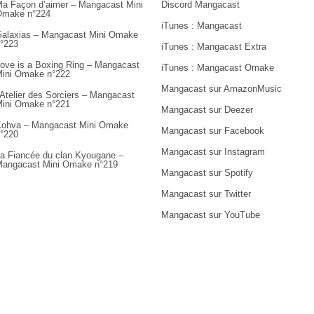
a Façon d’aimer – Mangacast Mini
Discord Mangacast
Omake n°224
iTunes : Mangacast
alaxias – Mangacast Mini Omake
°223
iTunes : Mangacast Extra
ove is a Boxing Ring – Mangacast
iTunes : Mangacast Omake
ini Omake n°222
Mangacast sur AmazonMusic
’Atelier des Sorciers – Mangacast
ini Omake n°221
Mangacast sur Deezer
ohva – Mangacast Mini Omake
Mangacast sur Facebook
°220
Mangacast sur Instagram
a Fiancée du clan Kyougane –
angacast Mini Omake n°219
Mangacast sur Spotify
Mangacast sur Twitter
Mangacast sur YouTube