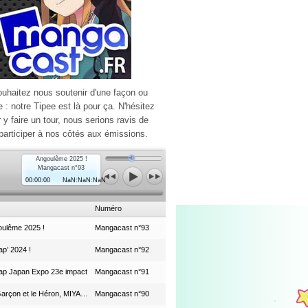
ouhaitez nous soutenir d'une façon ou
e : notre Tipee est là pour ça. N'hésitez
r y faire un tour, nous serions ravis de
participer à nos côtés aux émissions.
Angoulême 2025 !
Mangacast n°93
00:00:00
NaN:NaN:NaN
Numéro
ulême 2025 !
Mangacast n°93
p’ 2024 !
Mangacast n°92
ap Japan Expo 23e impact
Mangacast n°91
Le Garçon et le Héron, MIYAZAKI et le Studio Ghibli
Mangacast n°90