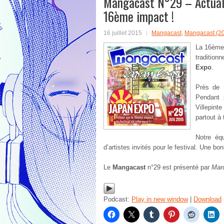
Mangacast N°29 – Actualit
16ème impact !
16 juillet 2015
Mangacast
,
Mangacast (2
La 16ème 
traditionn
Expo
.
Près de 
Pendant 
Villepint
partout à 
Notre éq
d’artistes invités pour le festival. Une bo
Le
Mangacast
n°29 est présenté par
Mar
Podcast:
Play in new window
|
Download