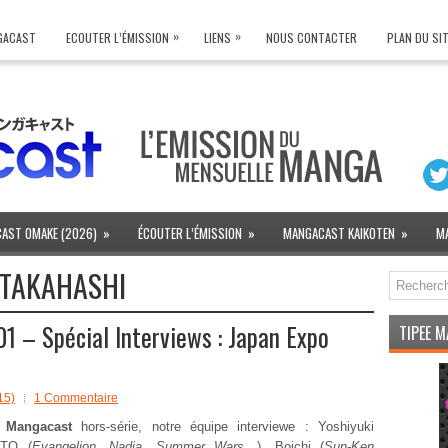
»
»
NGACAST
ECOUTER L’ÉMISSION
LIENS
NOUS CONTACTER
PLAN DU SI
AST OMAKE (2026)
»
ÉCOUTER L’ÉMISSION
»
MANGACAST KAIKOTEN
»
M
 TAKAHASHI
1 – Spécial Interviews : Japan Expo
TIPEE 
15)
1 Commentaire
e
Mangacast
hors-série, notre équipe interviewe : Yoshiyuki
TO (
Evangelion
,
Nadia
,
Summer Wars
…), Boichi (
Sun-Ken