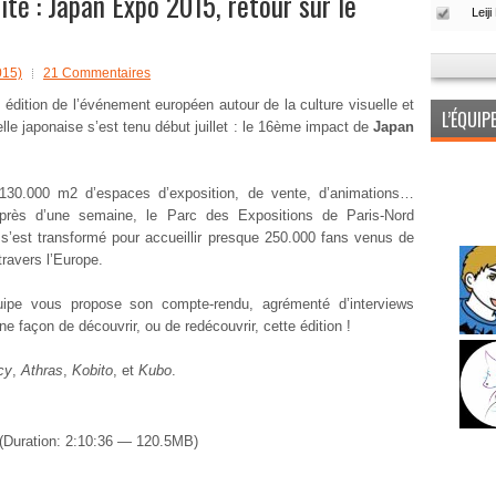
é : Japan Expo 2015, retour sur le
015)
21 Commentaires
édition de l’événement européen autour de la culture visuelle et
L’ÉQUI
elle japonaise s’est tenu début juillet : le 16ème impact de
Japan
130.000 m2 d’espaces d’exposition, de vente, d’animations…
près d’une semaine, le Parc des Expositions de Paris-Nord
e s’est transformé pour accueillir presque 250.000 fans venus de
travers l’Europe.
uipe vous propose son compte-rendu, agrémenté d’interviews
nne façon de découvrir, ou de redécouvrir, cette édition !
cy
,
Athras
,
Kobito
, et
Kubo
.
(Duration: 2:10:36 — 120.5MB)