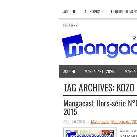
»
ACCUEIL
A PROPOS
L’EQUIPE DE MA
FLUX RSS
ACCUEIL
MANGACAST (2026)
MANGAC
TAG ARCHIVES:
KÔZÔ
Mangacast Hors-série N°0
2015
25 août 2015
Mangacast
,
Mangacast (20
Dans c
SADAMO