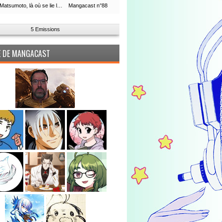
Leiji Matsumoto, là où se lie la boucle du temps
Mangacast n°88
5 Emissions
PE DE MANGACAST