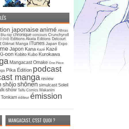
LÉS
tion japonaise
animé
Athras
chronique
Crunchyroll
Blu-ray
concours
i
Editions Akata
Editions Delcourt
DVD
iTunes
t
Japan Expo
Glénat Manga
ime
Japon
Kana
Kazé
Kazé
Ki-oon
Kurokawa
Kobito
Kubo
ga
Mangacast Omake
One Piece
podcast
Pika Édition
nga
cast manga
review
shônen
n
shôjo
simulcast
Soleil
alk-show
Wakanim
Taïfu Comics
émission
s Tonkam
éditeur
MANGACAST, C’EST QUOI ?