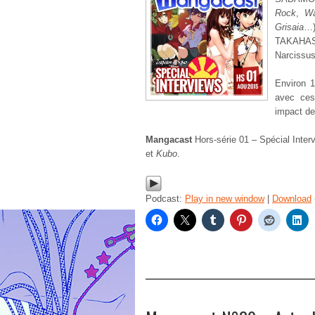
Rock
,
Wa
Grisaia
…
TAKAHAS
Narcissus
Environ 1
avec ces
impact d
Mangacast
Hors-série 01 – Spécial Inte
et
Kubo
.
Podcast:
Play in new window
|
Download