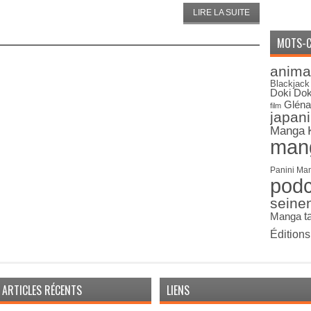
LIRE LA SUITE
MOTS-C
anima
Blackjack
Doki Dok
Gléna
film
japan
Manga
man
Panini Ma
pod
seine
Manga
t
Édition
ARTICLES RÉCENTS
LIENS