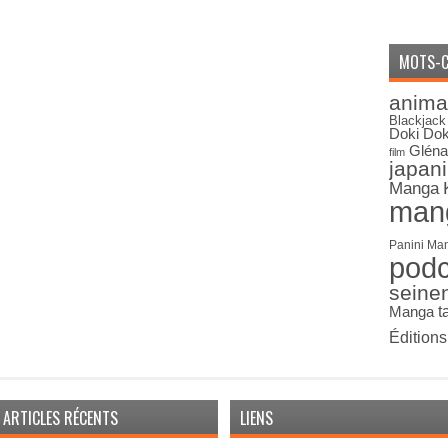
MOTS-C
anima
Blackjack
Doki Dok
Gléna
film
japan
Manga
man
Panini Ma
pod
seine
Manga
t
Édition
ARTICLES RÉCENTS
LIENS