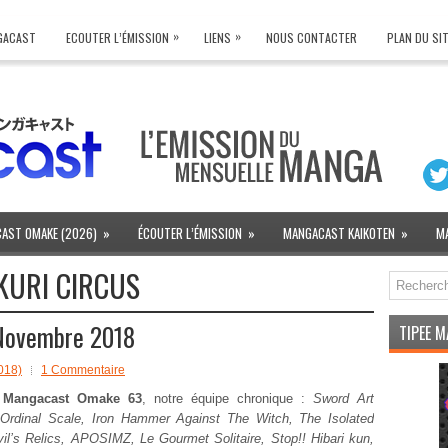
»
»
NGACAST
ECOUTER L’ÉMISSION
LIENS
NOUS CONTACTER
PLAN DU SI
AST OMAKE (2026)
»
ÉCOUTER L’ÉMISSION
»
MANGACAST KAIKOTEN
»
M
KURI CIRCUS
Novembre 2018
TIPEE 
018)
1 Commentaire
e
Mangacast Omake 63
, notre équipe chronique :
Sword Art
 Ordinal Scale, Iron Hammer Against The Witch, The Isolated
il’s Relics, APOSIMZ, Le Gourmet Solitaire, Stop!! Hibari kun,