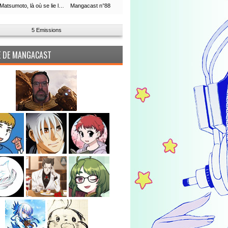
Leiji Matsumoto, là où se lie la boucle du temps
Mangacast n°88
5 Emissions
PE DE MANGACAST