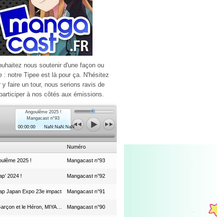
ouhaitez nous soutenir d'une façon ou
e : notre Tipee est là pour ça. N'hésitez
r y faire un tour, nous serions ravis de
participer à nos côtés aux émissions.
Angoulême 2025 !
Mangacast n°93
00:00:00
NaN:NaN:NaN
Numéro
ulême 2025 !
Mangacast n°93
p’ 2024 !
Mangacast n°92
ap Japan Expo 23e impact
Mangacast n°91
Le Garçon et le Héron, MIYAZAKI et le Studio Ghibli
Mangacast n°90