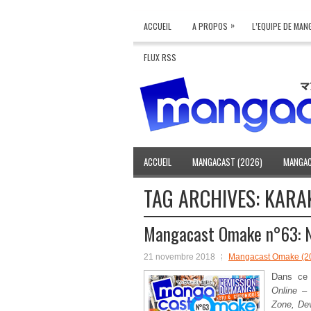
»
ACCUEIL
A PROPOS
L’EQUIPE DE MA
FLUX RSS
ACCUEIL
MANGACAST (2026)
MANGAC
TAG ARCHIVES:
KARA
Mangacast Omake n°63: 
21 novembre 2018
Mangacast Omake (2
Dans c
Online –
Zone, Dev