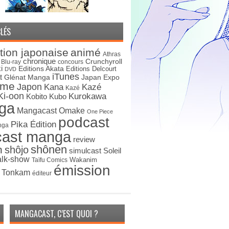
LÉS
tion japonaise
animé
Athras
chronique
Crunchyroll
Blu-ray
concours
i
Editions Akata
Editions Delcourt
DVD
iTunes
t
Japan Expo
Glénat Manga
ime
Japon
Kana
Kazé
Kazé
Ki-oon
Kurokawa
Kobito
Kubo
ga
Mangacast Omake
One Piece
podcast
Pika Édition
nga
cast manga
review
shônen
n
shôjo
simulcast
Soleil
alk-show
Wakanim
Taïfu Comics
émission
s Tonkam
éditeur
MANGACAST, C’EST QUOI ?