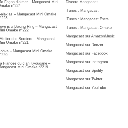
a Façon d’aimer – Mangacast Mini
Discord Mangacast
Omake n°224
iTunes : Mangacast
alaxias – Mangacast Mini Omake
°223
iTunes : Mangacast Extra
ove is a Boxing Ring – Mangacast
iTunes : Mangacast Omake
ini Omake n°222
Mangacast sur AmazonMusic
’Atelier des Sorciers – Mangacast
ini Omake n°221
Mangacast sur Deezer
ohva – Mangacast Mini Omake
Mangacast sur Facebook
°220
Mangacast sur Instagram
a Fiancée du clan Kyougane –
angacast Mini Omake n°219
Mangacast sur Spotify
Mangacast sur Twitter
Mangacast sur YouTube