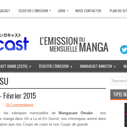
»
»
NGACAST
ECOUTER L’ÉMISSION
LIENS
NOUS CONTACTER
PLAN DU SI
AST OMAKE (2026)
»
ÉCOUTER L’ÉMISSION
»
MANGACAST KAIKOTEN
»
M
TSU
 Février 2015
TIPEE 
)
26 Commentaires
ez les rubriques mensuelles de
Mangacast Omake
: nos
es manga dans
On a Lu
et
En Survol
, nos chroniques animé dans
 ainsi que nos
Coups de cœur
et nos
Coups de gueule
.