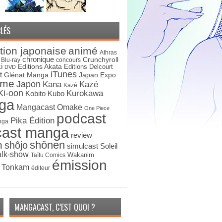
LÉS
tion japonaise
animé
Athras
chronique
Crunchyroll
Blu-ray
concours
i
Editions Akata
Editions Delcourt
DVD
iTunes
t
Japan Expo
Glénat Manga
ime
Japon
Kana
Kazé
Kazé
Ki-oon
Kurokawa
Kobito
Kubo
ga
Mangacast Omake
One Piece
podcast
Pika Édition
nga
cast manga
review
shônen
n
shôjo
simulcast
Soleil
alk-show
Wakanim
Taïfu Comics
émission
s Tonkam
éditeur
MANGACAST, C’EST QUOI ?