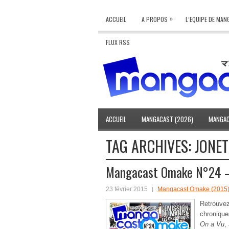
»
ACCUEIL
A PROPOS
L’EQUIPE DE MA
FLUX RSS
ACCUEIL
MANGACAST (2026)
MANGAC
TAG ARCHIVES:
JONE
Mangacast Omake N°24 –
23 février 2015
Mangacast Omake (2015
Retrouv
chroniqu
On a Vu
,