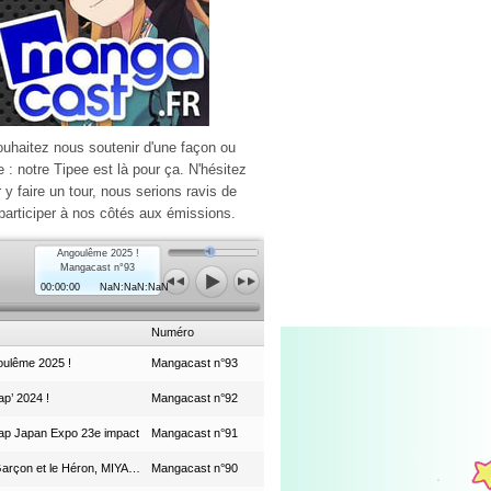
ouhaitez nous soutenir d'une façon ou
e : notre Tipee est là pour ça. N'hésitez
r y faire un tour, nous serions ravis de
participer à nos côtés aux émissions.
Angoulême 2025 !
Mangacast n°93
00:00:00
NaN:NaN:NaN
Numéro
ulême 2025 !
Mangacast n°93
p’ 2024 !
Mangacast n°92
ap Japan Expo 23e impact
Mangacast n°91
Le Garçon et le Héron, MIYAZAKI et le Studio Ghibli
Mangacast n°90