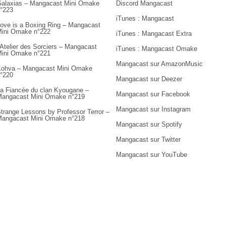
alaxias – Mangacast Mini Omake
Discord Mangacast
°223
iTunes : Mangacast
ove is a Boxing Ring – Mangacast
ini Omake n°222
iTunes : Mangacast Extra
’Atelier des Sorciers – Mangacast
iTunes : Mangacast Omake
ini Omake n°221
Mangacast sur AmazonMusic
ohva – Mangacast Mini Omake
°220
Mangacast sur Deezer
a Fiancée du clan Kyougane –
Mangacast sur Facebook
angacast Mini Omake n°219
Mangacast sur Instagram
trange Lessons by Professor Terror –
angacast Mini Omake n°218
Mangacast sur Spotify
Mangacast sur Twitter
Mangacast sur YouTube