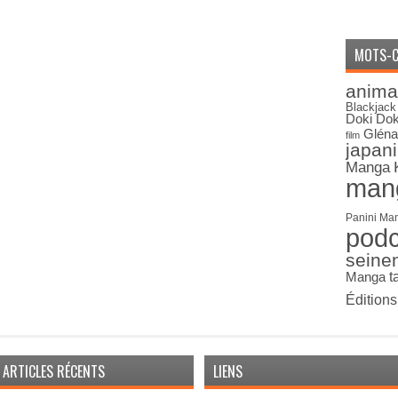
MOTS-C
anima
Blackjack
Doki Dok
Gléna
film
japan
Manga
man
Panini Ma
pod
seine
Manga
t
Édition
ARTICLES RÉCENTS
LIENS