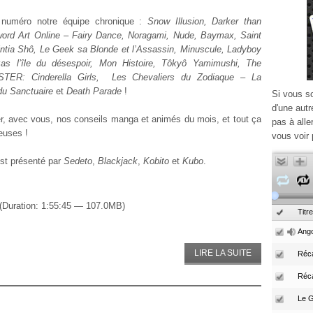
numéro notre équipe chronique :
Snow Illusion, Darker than
word Art Online – Fairy Dance, Noragami, Nude, Baymax, Saint
ntia Shô, Le Geek sa Blonde et l’Assassin, Minuscule, Ladyboy
as l’île du désespoir, Mon Histoire, Tôkyô Yamimushi, The
ER: Cinderella Girls, Les Chevaliers du Zodiaque – La
du Sanctuaire
et
Death Parade
!
Si vous s
d'une autr
er, avec vous, nos conseils manga et animés du mois, et tout ça
pas à alle
euses !
vous voir 
est présenté par
Sedeto
,
Blackjack
,
Kobito
et
Kubo
.
(Duration: 1:55:45 — 107.0MB)
Titre
Ango
LIRE LA SUITE
Réca
Réc