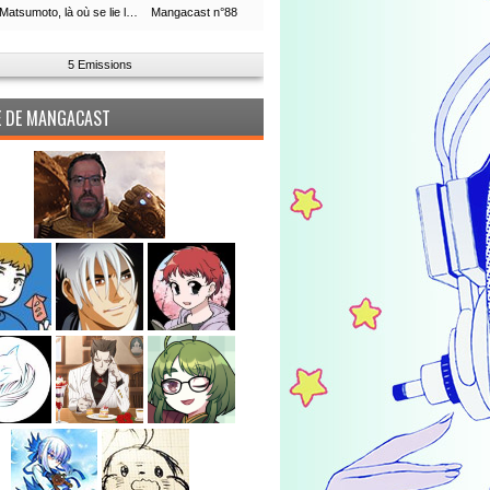
Leiji Matsumoto, là où se lie la boucle du temps
Mangacast n°88
5 Emissions
PE DE MANGACAST