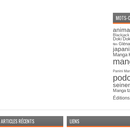
MOTS-C
anima
Blackjack
Doki Dok
Gléna
film
japan
Manga
man
Panini Ma
pod
seine
Manga
t
Édition
ARTICLES RÉCENTS
LIENS