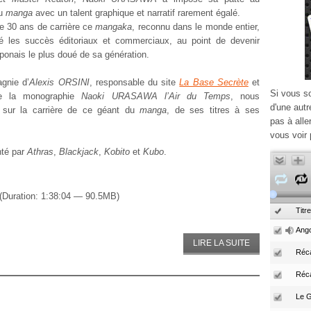
du
manga
avec un talent graphique et narratif rarement égalé.
e 30 ans de carrière ce
mangaka
, reconnu dans le monde entier,
ié les succès éditoriaux et commerciaux, au point de devenir
japonais le plus doué de sa génération.
gnie d’
Alexis ORSINI
, responsable du site
La Base Secrète
et
Si vous s
de la monographie
Naoki URASAWA l’Air du Temps
, nous
d'une autr
 sur la carrière de ce géant du
manga
, de ses titres à ses
pas à alle
vous voir 
nté par
Athras
,
Blackjack
,
Kobito
et
Kubo
.
(Duration: 1:38:04 — 90.5MB)
Titre
Ango
LIRE LA SUITE
Réca
Réc