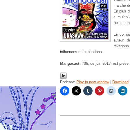
marché 
En plus d
a multipl
l’artiste 
En compa
auteur 
revenons
influences et inspirations.
Mangacast
n°06, de juin 2013, est prése
Podcast:
Play in new window
|
Download