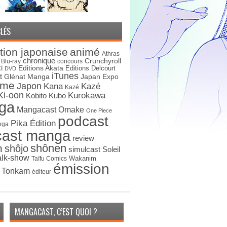
LÉS
tion japonaise
animé
Athras
chronique
Crunchyroll
Blu-ray
concours
i
Editions Akata
Editions Delcourt
DVD
iTunes
t
Japan Expo
Glénat Manga
ime
Japon
Kana
Kazé
Kazé
Ki-oon
Kurokawa
Kobito
Kubo
ga
Mangacast Omake
One Piece
podcast
Pika Édition
nga
cast manga
review
shônen
n
shôjo
simulcast
Soleil
alk-show
Wakanim
Taïfu Comics
émission
s Tonkam
éditeur
MANGACAST, C’EST QUOI ?