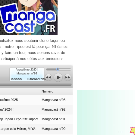
ouhaitez nous soutenir d'une façon ou
e : notre Tipee est là pour ça. N'hésitez
r y faire un tour, nous serions ravis de
participer à nos côtés aux émissions.
Angoulême 2025 !
Mangacast n°93
00:00:00
NaN:NaN:NaN
Numéro
ulême 2025 !
Mangacast n°93
p’ 2024 !
Mangacast n°92
ap Japan Expo 23e impact
Mangacast n°91
Le Garçon et le Héron, MIYAZAKI et le Studio Ghibli
Mangacast n°90