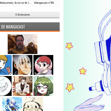
Leiji Matsumoto, là où se lie la boucle du temps
Mangacast n°88
5 Emissions
PE DE MANGACAST