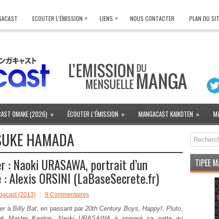
»
»
NGACAST
ECOUTER L’ÉMISSION
LIENS
NOUS CONTACTER
PLAN DU SI
AST OMAKE (2026)
»
ÉCOUTER L’ÉMISSION
»
MANGACAST KAIKOTEN
»
M
SUKE HAMADA
 : Naoki URASAWA, portrait d’un
TIPEE 
 : Alexis ORSINI (LaBaseSecrete.fr)
acast (2013)
9 Commentaires
er
à
Billy Bat
, en passant par
20th Century Boys
,
Happy!
,
Pluto
,
et
Master Keaton
,
Naoki URASAWA
à imposé sa patte au