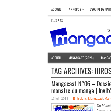
»
ACCUEIL
A PROPOS
L’EQUIPE DE MA
FLUX RSS
ACCUEIL
MANGACAST (2026)
MANGAC
TAG ARCHIVES:
HIRO
Mangacast N°06 – Dossier
monstre du manga | Invité
13 juin 2013
Emissions
,
Mangacast
,
Mang
De
Monst
Yawara!