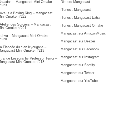
alaxias – Mangacast Mini Omake
Discord Mangacast
°223
iTunes : Mangacast
ove is a Boxing Ring – Mangacast
ini Omake n°222
iTunes : Mangacast Extra
’Atelier des Sorciers – Mangacast
iTunes : Mangacast Omake
ini Omake n°221
Mangacast sur AmazonMusic
ohva – Mangacast Mini Omake
°220
Mangacast sur Deezer
a Fiancée du clan Kyougane –
Mangacast sur Facebook
angacast Mini Omake n°219
Mangacast sur Instagram
trange Lessons by Professor Terror –
angacast Mini Omake n°218
Mangacast sur Spotify
Mangacast sur Twitter
Mangacast sur YouTube