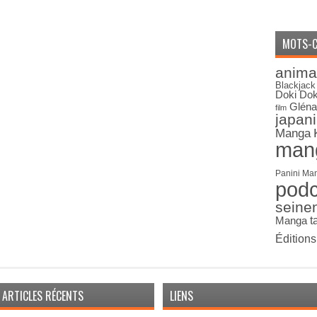
MOTS-C
anima
Blackjack
Doki Dok
Gléna
film
japan
Manga
man
Panini Ma
pod
seine
Manga
t
Édition
ARTICLES RÉCENTS
LIENS