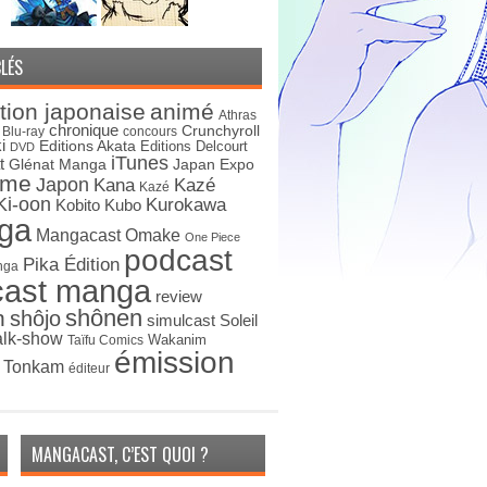
LÉS
tion japonaise
animé
Athras
chronique
Crunchyroll
Blu-ray
concours
i
Editions Akata
Editions Delcourt
DVD
iTunes
t
Japan Expo
Glénat Manga
ime
Japon
Kana
Kazé
Kazé
Ki-oon
Kurokawa
Kobito
Kubo
ga
Mangacast Omake
One Piece
podcast
Pika Édition
nga
cast manga
review
shônen
n
shôjo
simulcast
Soleil
alk-show
Wakanim
Taïfu Comics
émission
s Tonkam
éditeur
MANGACAST, C’EST QUOI ?