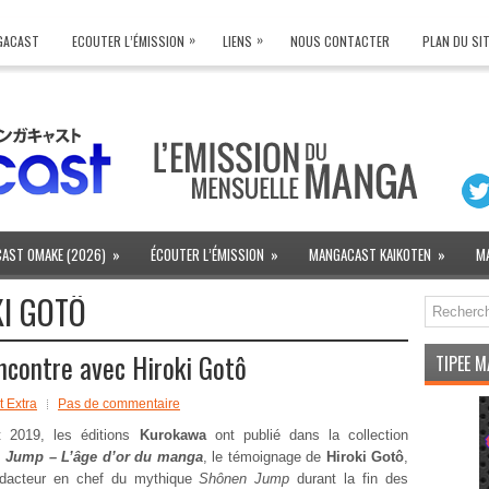
»
»
NGACAST
ECOUTER L’ÉMISSION
LIENS
NOUS CONTACTER
PLAN DU SI
AST OMAKE (2026)
»
ÉCOUTER L’ÉMISSION
»
MANGACAST KAIKOTEN
»
M
I GOTÔ
contre avec Hiroki Gotô
TIPEE 
 Extra
Pas de commentaire
et 2019, les éditions
Kurokawa
ont publié dans la collection
,
Jump – L’âge d’or du manga
, le témoignage de
Hiroki Gotô
,
édacteur en chef du mythique
Shônen Jump
durant la fin des