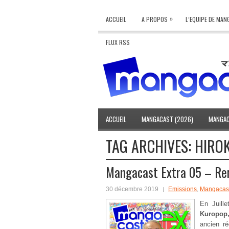
»
ACCUEIL
A PROPOS
L’EQUIPE DE MA
FLUX RSS
ACCUEIL
MANGACAST (2026)
MANGAC
TAG ARCHIVES:
HIROK
Mangacast Extra 05 – Ren
30 décembre 2019
Emissions
,
Mangacast
En Juill
Kuropop
ancien r