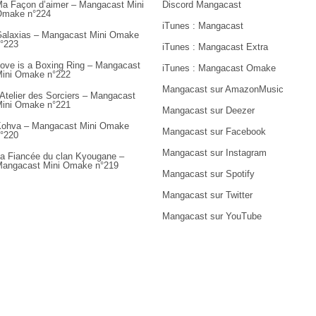
a Façon d’aimer – Mangacast Mini
Discord Mangacast
Omake n°224
iTunes : Mangacast
alaxias – Mangacast Mini Omake
°223
iTunes : Mangacast Extra
ove is a Boxing Ring – Mangacast
iTunes : Mangacast Omake
ini Omake n°222
Mangacast sur AmazonMusic
’Atelier des Sorciers – Mangacast
ini Omake n°221
Mangacast sur Deezer
ohva – Mangacast Mini Omake
Mangacast sur Facebook
°220
Mangacast sur Instagram
a Fiancée du clan Kyougane –
angacast Mini Omake n°219
Mangacast sur Spotify
Mangacast sur Twitter
Mangacast sur YouTube