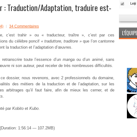
: Traduction/Adaptation, traduire est-
4)
34 Commentaires
L’ÉQUI
re, c’est trahir » ou « traducteur, traître », c’est par ces
ations du célèbre poncif
« traduttore, traditore »
que l’on cantonne
nt la traduction et l’adaptation d’œuvres.
 retranscrire toute l’essence d’un
manga
ou d’un
animé
, sans
l’œuvre ni son auteur, peut receler de très nombreuses difficultés.
 ce dossier, nous revenons, avec 2 professionnels du domaine,
éalités des métiers de la traduction et de l’adaptation, sur les
es arbitrages qu’il faut faire, afin de mieux les cerner, et de
ts.
nté par
Kobito
et
Kubo
.
(Duration: 1:56:14 — 107.2MB)