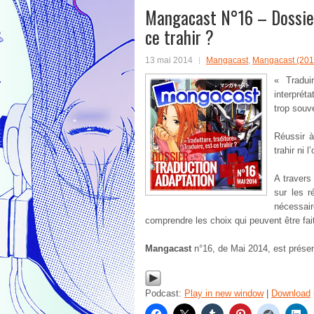
Mangacast N°16 – Dossier 
ce trahir ?
13 mai 2014
Mangacast
,
Mangacast (201
« Tradui
interprét
trop souve
Réussir à
trahir ni 
A travers
sur les r
nécessair
comprendre les choix qui peuvent être fai
Mangacast
n°16, de Mai 2014, est prése
Podcast:
Play in new window
|
Download