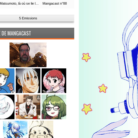
Leiji Matsumoto, là où se lie la boucle du temps
Mangacast n°88
5 Emissions
PE DE MANGACAST