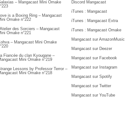
alaxias – Mangacast Mini Omake
Discord Mangacast
°223
iTunes : Mangacast
ove is a Boxing Ring – Mangacast
ini Omake n°222
iTunes : Mangacast Extra
’Atelier des Sorciers – Mangacast
iTunes : Mangacast Omake
ini Omake n°221
Mangacast sur AmazonMusic
ohva – Mangacast Mini Omake
°220
Mangacast sur Deezer
a Fiancée du clan Kyougane –
Mangacast sur Facebook
angacast Mini Omake n°219
Mangacast sur Instagram
trange Lessons by Professor Terror –
angacast Mini Omake n°218
Mangacast sur Spotify
Mangacast sur Twitter
Mangacast sur YouTube