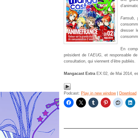
d’animati
Fansub
, 
consommat
dresser l
consomma
En comp
président de l’
AEUG
, et responsable de
consultation, qui viennent d’être publiés.
Mangacast Extra
EX:02, de Mai 2014, es
Podcast:
Play in new window
|
Download