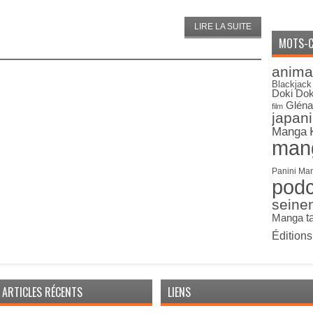
LIRE LA SUITE
MOTS-C
anima
Blackjack
Doki Dok
Gléna
film
japan
Manga
man
Panini Ma
pod
seine
Manga
t
Édition
ARTICLES RÉCENTS
LIENS