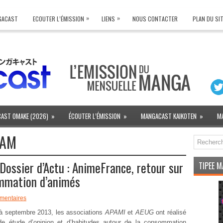
»
»
NGACAST
ECOUTER L’ÉMISSION
LIENS
NOUS CONTACTER
PLAN DU SI
AST OMAKE (2026)
»
ÉCOUTER L’ÉMISSION
»
MANGACAST KAIKOTEN
»
M
AM
ossier d’Actu : AnimeFrance, retour sur
TIPEE 
ommation d’animés
mentaires
t à septembre 2013, les associations
APAMI
et
AEUG
ont réalisé
de étude d’opinion et d’habitudes autour de la consommation