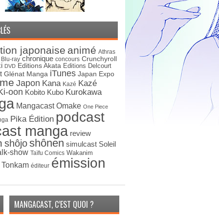
LÉS
tion japonaise
animé
Athras
chronique
Crunchyroll
Blu-ray
concours
i
Editions Akata
Editions Delcourt
DVD
iTunes
t
Japan Expo
Glénat Manga
ime
Japon
Kana
Kazé
Kazé
Ki-oon
Kurokawa
Kobito
Kubo
ga
Mangacast Omake
One Piece
podcast
Pika Édition
nga
cast manga
review
shônen
n
shôjo
simulcast
Soleil
alk-show
Wakanim
Taïfu Comics
émission
s Tonkam
éditeur
MANGACAST, C’EST QUOI ?