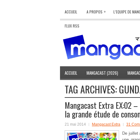
»
ACCUEIL
A PROPOS
L’EQUIPE DE MA
FLUX RSS
ACCUEIL
MANGACAST (2026)
MANGAC
TAG ARCHIVES:
GUND
Mangacast Extra EX:02 – D
la grande étude de cons
21 mai 2014
Mangacast Extra
31 Com
De juille
une gran