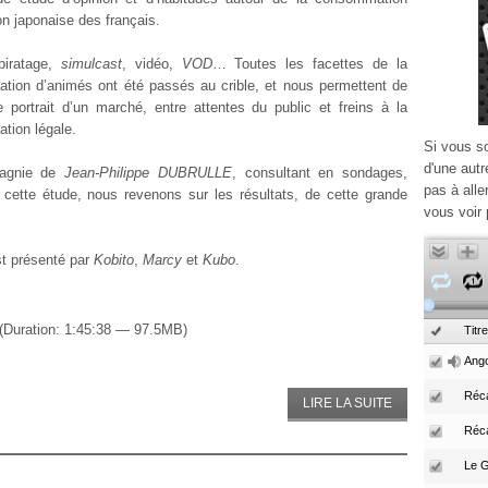
on japonaise des français.
piratage,
simulcast
, vidéo,
VOD
… Toutes les facettes de la
ion d’animés ont été passés au crible, et nous permettent de
e portrait d’un marché, entre attentes du public et freins à la
tion légale.
Si vous s
d'une autr
agnie de
Jean-Philippe DUBRULLE
, consultant en sondages,
pas à alle
 cette étude, nous revenons sur les résultats, de cette grande
vous voir 
t présenté par
Kobito
,
Marcy
et
Kubo
.
(Duration: 1:45:38 — 97.5MB)
Titre
Ango
Réca
LIRE LA SUITE
Réc